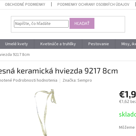
OBCHODNÉ PODMIENKY
PODMIENKY OCHRANY OSOBNÝCH ÚDAJOV
HĽADAŤ
Umelé kvety
Kvetináče a truhlíky
Pestovanie
Misy, i
viezda 9217 8cm
esná keramická hviezda 9217 8cm
né
notené
Podrobnosti hodnotenia
Značka:
Sempro
nie
€1,
u
€1,62 be
Jednotk
sklad
cena:
iek.
Môžeme d