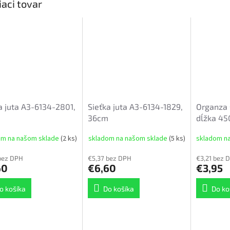
iaci tovar
a juta A3-6134-2801,
Sieťka juta A3-6134-1829,
Organza 
36cm
dĺžka 45
om na našom sklade
(2 ks)
skladom na našom sklade
(5 ks)
skladom n
bez DPH
€5,37 bez DPH
€3,21 bez 
60
€6,60
€3,95
o košíka
Do košíka
Do ko