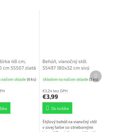
šírka 48 cm,
Behúň, vianočný stôl
0 cm 55507 zlatá
55497 180x32 cm sivý
Ďalší
produkt
a našom sklade
(6 ks)
skladom na našom sklade
(5 ks)
DPH
€3,24 bez DPH
€3,99
šíka
Do košíka
Štýlový behúň na vianočný stôl
v sivej farbe so striebornými