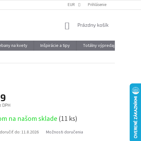
DOPRAVA A PLATBA
OBJEMOVÉ ZĽAVY
EUR
Prihlásenie
VÝHODY REGISTRÁCIE
NÁKUPNÝ
Prázdny košík
KOŠÍK
kebany na kvety
Inšpirácie a tipy
Totálny výpredaj
Značky
99
z DPH
ová
om na našom sklade
(11 ks)
oručiť do:
11.8.2026
Možnosti doručenia