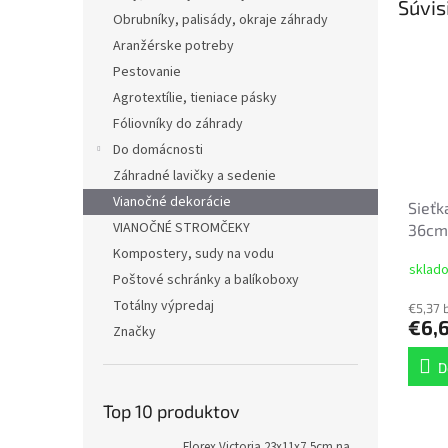
Súvis
Obrubníky, palisády, okraje záhrady
Aranžérske potreby
Pestovanie
Agrotextílie, tieniace pásky
Fóliovníky do záhrady
Do domácnosti
Záhradné lavičky a sedenie
Vianočné dekorácie
Sieťk
VIANOČNÉ STROMČEKY
36cm
Kompostery, sudy na vodu
sklad
Poštové schránky a balíkoboxy
Totálny výpredaj
€5,37 
€6,
Značky
D
Top 10 produktov
Florex Victoria 23x11x7,5cm na