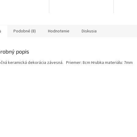
s
Podobné (8)
Hodnotenie
Diskusia
robný popis
očná keramická dekorácia závesná. Priemer: 8cm Hrubka materiálu: 7mm