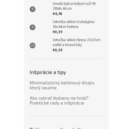
Umelá kytica bielych ruží 9X
2956A 44 cm
€4,45
Vetvička silikón Eukalyptus
25x34cm bielena
€0,39
Vetvička silikón Breza 27x37cm
svetlé a tmavé listy
€0,38
Inšpirácie a tipy
Minimalistický betónový dizajn,
ktorý zaujme
Ako vybrať ikebanu na hrob?
Praktické rady a inšpirácie