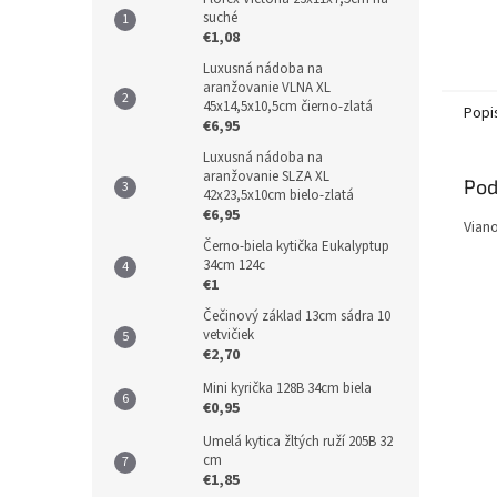
suché
€1,08
Luxusná nádoba na
aranžovanie VLNA XL
45x14,5x10,5cm čierno-zlatá
Popi
€6,95
Luxusná nádoba na
aranžovanie SLZA XL
Pod
42x23,5x10cm bielo-zlatá
€6,95
Vian
Černo-biela kytička Eukalyptup
34cm 124c
€1
Čečinový základ 13cm sádra 10
vetvičiek
€2,70
Mini kyrička 128B 34cm biela
€0,95
Umelá kytica žltých ruží 205B 32
cm
€1,85