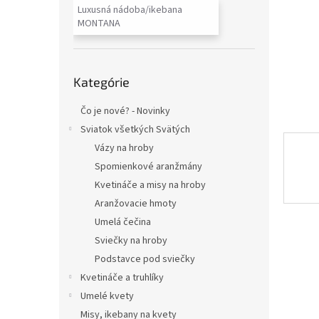
Luxusná nádoba/ikebana
MONTANA
Preskočiť
Kategórie
kategórie
Čo je nové? - Novinky
Sviatok všetkých Svätých
Vázy na hroby
Spomienkové aranžmány
Kvetináče a misy na hroby
Aranžovacie hmoty
Umelá čečina
Sviečky na hroby
Podstavce pod sviečky
Kvetináče a truhlíky
Umelé kvety
Misy, ikebany na kvety