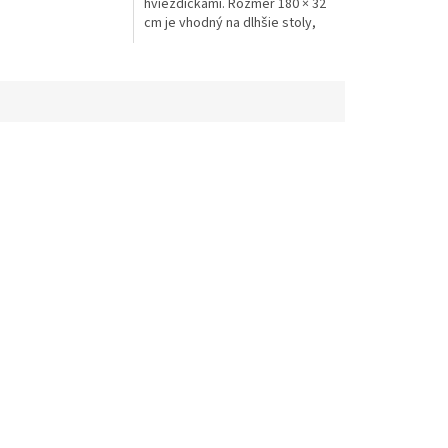
hviezdičkami. Rozmer 180 × 32
cm je vhodný na dlhšie stoly,
kde dodá prestretému stolu
elegantný a sviatočný vzhľad....