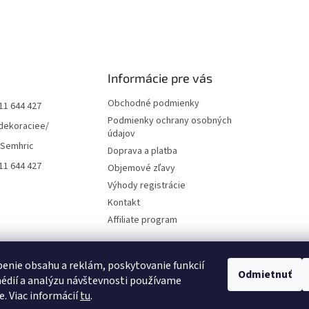
Informácie pre vás
Obchodné podmienky
11 644 427
Podmienky ochrany osobných
dekoraciee/
údajov
 Semhric
Doprava a platba
11 644 427
Objemové zľavy
Výhody registrácie
Kontakt
Affiliate program
enie obsahu a reklám, poskytovanie funkcií
Odmietnuť
édií a analýzu návštevnosti používame
e. Viac informácií
tu
.