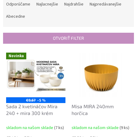
a
Odporúčame
Najlacnejšie
Najdrahšie
Najpredávanejšie
d
e
Abecedne
n
i
e
OTVORIŤ FILTER
p
r
V
Novinka
o
ý
d
p
u
i
k
s
t
p
o
r
v
o
€9,67
–5 %
d
Sada 2 kvetináčov Mira
Misa MIRA 240mm
u
240 + mira 300 krém
horčica
k
t
skladom na našom sklade
(7 ks)
skladom na našom sklade
(9 ks)
o