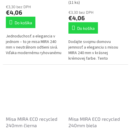
(11 ks)
€3,30 bez DPH
€4,06
€3,30 bez DPH
€4,06
Do košíka
Do košíka
Jednoduchosť a elegancia v
jednom – to je misa MIRA 240
Dodajte svojmu domovu
mm v neutrálnom odtieni sivá.
jemnosť a eleganciu s misou
Vďaka modernému ryhovanému
MIRA 240 mm v krásnej
povrchu pôsobí štýlovo a
krémovej farbe. Tento
vynikne v každom interiéri aj...
univerzálny odtieň pôsobí
vzdušne, čistým dojmom a
ľahko sa kombinuje s
ostatnými...
Misa MIRA ECO recycled
Misa MIRA ECO recycled
240mm čierna
240mm biela