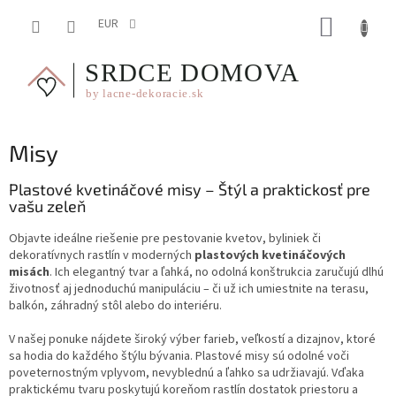
Prejsť
NÁKUP
na
EUR
obsah
KOŠÍK
Misy
Plastové kvetináčové misy – Štýl a praktickosť pre
vašu zeleň
Objavte ideálne riešenie pre pestovanie kvetov, byliniek či
dekoratívnych rastlín v moderných
plastových kvetináčových
misách
. Ich elegantný tvar a ľahká, no odolná konštrukcia zaručujú dlhú
životnosť aj jednoduchú manipuláciu – či už ich umiestnite na terasu,
balkón, záhradný stôl alebo do interiéru.
V našej ponuke nájdete široký výber farieb, veľkostí a dizajnov, ktoré
sa hodia do každého štýlu bývania. Plastové misy sú odolné voči
poveternostným vplyvom, nevyblednú a ľahko sa udržiavajú. Vďaka
praktickému tvaru poskytujú koreňom rastlín dostatok priestoru a