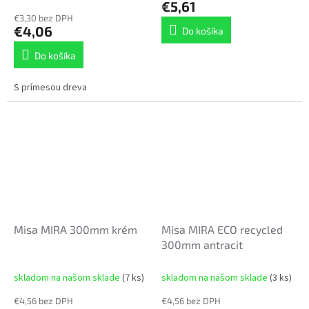
€5,61
je
€3,30 bez DPH
5,0
€4,06
Do košíka
z
5
Do košíka
hviezdičiek.
S prímesou dreva
Misa MIRA 300mm krém
Misa MIRA ECO recycled
300mm antracit
skladom na našom sklade
(7 ks)
skladom na našom sklade
(3 ks)
€4,56 bez DPH
€4,56 bez DPH