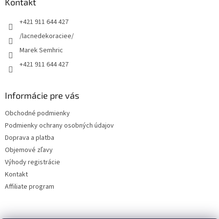
ä
Kontakt
t
+421 911 644 427
i
e
/lacnedekoraciee/
Marek Semhric
+421 911 644 427
Informácie pre vás
Obchodné podmienky
Podmienky ochrany osobných údajov
Doprava a platba
Objemové zľavy
Výhody registrácie
Kontakt
Affiliate program