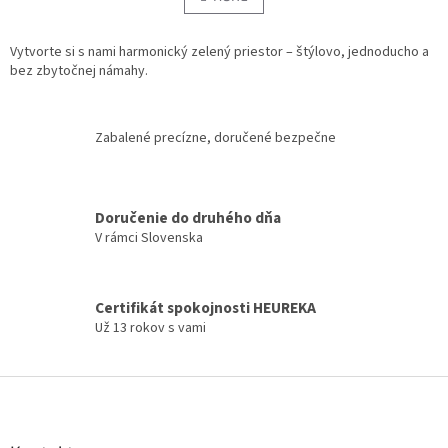
á
k
d
o
v
Vytvorte si s nami harmonický zelený priestor – štýlovo, jednoducho a
a
a
bez zbytočnej námahy.
c
n
i
i
e
e
p
Zabalené precízne, doručené bezpečne
r
v
k
y
Doručenie do druhého dňa
v
V rámci Slovenska
ý
p
i
s
Certifikát spokojnosti HEUREKA
u
Už 13 rokov s vami
Z
á
p