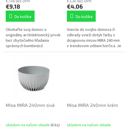
€7,46 bez DPH
€3,30 bez DPH
v
€9,18
€4,06
Do košíka
Do košíka
Obohaťte svoj domov o
Vneste do svojho domova či
originálny architektonický prvok
záhrady svieži dotyk farby s
bez zbytočného hľadania
dizajnovou misou MIRA 240 mm
správnych kombinácií.
v trendovom odtieni horčica. Je
UPOZORNENIE: Jedná sa o
vyrobená z kvalitného plastu,
kompletnú SADU DVOCH
ktorý je ľahký, odolný a ľahko...
KVETINÁČOV MIRA za
zvýhodnenú...
Misa MIRA 240mm sivá
Misa MIRA 240mm krém
skladom na našom sklade
(8 ks)
skladom na našom sklade