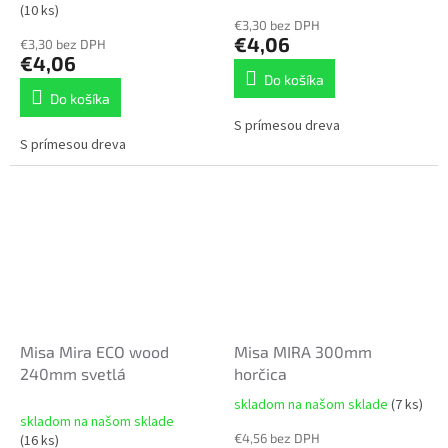
(10 ks)
€3,30 bez DPH
€4,06
€3,30 bez DPH
€4,06
Do košíka
Do košíka
S prímesou dreva
S prímesou dreva
Misa Mira ECO wood
Misa MIRA 300mm
240mm svetlá
horčica
skladom na našom sklade
(7 ks)
Priemerné
skladom na našom sklade
hodnotenie
€4,56 bez DPH
(16 ks)
produktu