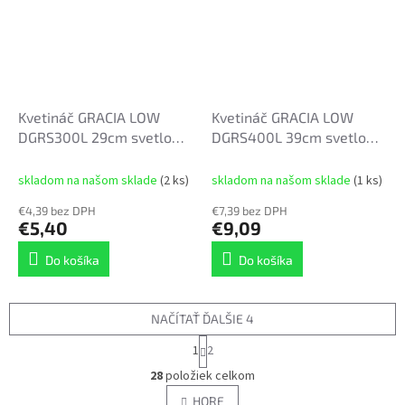
Kvetináč GRACIA LOW
Kvetináč GRACIA LOW
DGRS300L 29cm svetlo
DGRS400L 39cm svetlo
šedý
šedý
skladom na našom sklade
(2 ks)
skladom na našom sklade
(1 ks)
€4,39 bez DPH
€7,39 bez DPH
€5,40
€9,09
Do košíka
Do košíka
NAČÍTAŤ ĎALŠIE 4
S
1
2
t
O
r
28
položiek celkom
v
á
l
HORE
n