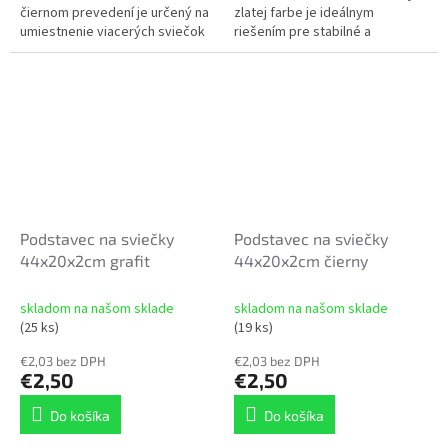
čiernom prevedení je určený na
zlatej farbe je ideálnym
umiestnenie viacerých sviečok
riešením pre stabilné a
alebo menších dekorácií.
bezpečné uloženie viacerých
sviečok naraz. ✨ vyrobený z
odolného...
Podstavec na sviečky
Podstavec na sviečky
44x20x2cm grafit
44x20x2cm čierny
skladom na našom sklade
skladom na našom sklade
(25 ks)
(19 ks)
€2,03 bez DPH
€2,03 bez DPH
€2,50
€2,50
Do košíka
Do košíka