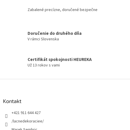
ý
p
Zabalené precízne, doručené bezpečne
i
s
u
Doručenie do druhého dňa
V rámci Slovenska
Certifikát spokojnosti HEUREKA
Už 13 rokov s vami
Z
á
p
ä
Kontakt
t
+421 911 644 427
i
e
/lacnedekoraciee/
Marek Semhric