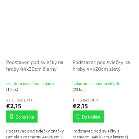
uloženie sviečok pri hroboch a
alebo menších dekorácií. ✔
pamätných miestach. ✔ odolný
vyrobený z kvalitného
plastový...
plastového...
Podstavec pod sviečky na
Podstavec pod sviečky na
hroby 44x20cm čierny
hroby 44x20cm zlatý
skladom na našom sklade
skladom na našom sklade
(15 ks)
(23 ks)
€1,75 bez DPH
€1,75 bez DPH
€2,15
€2,15
Do košíka
Do košíka
Podstavec pod sviečky značky
Podstavec pod sviečky s
Lamela s rozmermi 44×20 cm v
rozmermi 44×20 cm v luxusnej