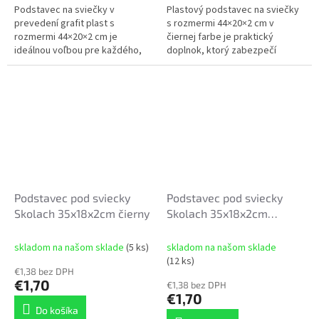
Podstavec na sviečky v
Plastový podstavec na sviečky
prevedení grafit plast s
s rozmermi 44×20×2 cm v
rozmermi 44×20×2 cm je
čiernej farbe je praktický
ideálnou voľbou pre každého,
doplnok, ktorý zabezpečí
kto hľadá praktické a estetické
stabilitu a ochranu povrchu pred
riešenie na umiestnenie
voskom či teplom. Vďaka
sviečok.
svojmu...
Podstavec pod sviecky
Podstavec pod sviecky
Skolach 35x18x2cm čierny
Skolach 35x18x2cm
strieborny
skladom na našom sklade
(5 ks)
skladom na našom sklade
(12 ks)
€1,38 bez DPH
€1,70
€1,38 bez DPH
€1,70
Do košíka