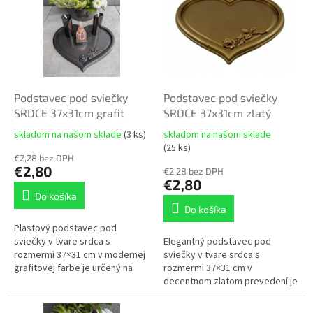
d
p
u
i
k
s
t
p
o
r
v
o
d
Podstavec pod sviečky
Podstavec pod sviečky
u
SRDCE 37x31cm grafit
SRDCE 37x31cm zlatý
k
skladom na našom sklade
(3 ks)
skladom na našom sklade
Priemerné
t
Priemerné
(25 ks)
hodnotenie
hodnotenie
o
€2,28 bez DPH
produktu
€2,80
produktu
€2,28 bez DPH
v
je
je
€2,80
5,0
5,0
Do košíka
z
z
Do košíka
5
5
Plastový podstavec pod
hviezdičiek.
hviezdičiek.
sviečky v tvare srdca s
Elegantný podstavec pod
rozmermi 37×31 cm v modernej
sviečky v tvare srdca s
grafitovej farbe je určený na
rozmermi 37×31 cm v
dôstojné uloženie sviečok pri
decentnom zlatom prevedení je
hroboch a pamätných miestach.
určený na umiestnenie sviečok
✔ odolný...
pri hroboch alebo pamätných