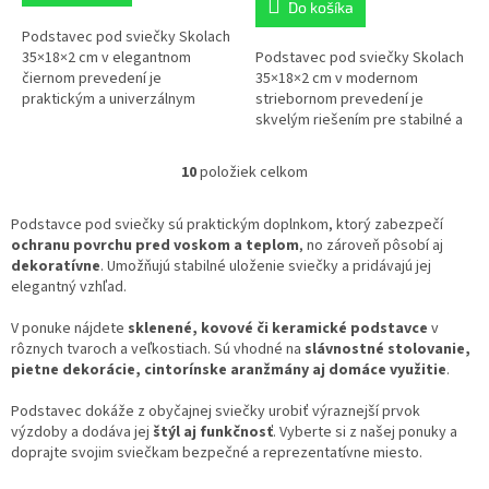
Do košíka
Podstavec pod sviečky Skolach
35×18×2 cm v elegantnom
Podstavec pod sviečky Skolach
čiernom prevedení je
35×18×2 cm v modernom
praktickým a univerzálnym
striebornom prevedení je
riešením pre umiestnenie
skvelým riešením pre stabilné a
sviečok či menších aranžmánov.
estetické umiestnenie sviečok
Je vyrobený z...
či menších aranžmánov.
10
položiek celkom
O
v
l
Podstavce pod sviečky sú praktickým doplnkom, ktorý zabezpečí
á
ochranu povrchu pred voskom a teplom
, no zároveň pôsobí aj
d
dekoratívne
. Umožňujú stabilné uloženie sviečky a pridávajú jej
a
elegantný vzhľad.
c
i
V ponuke nájdete
sklenené, kovové či keramické podstavce
v
e
rôznych tvaroch a veľkostiach. Sú vhodné na
slávnostné stolovanie,
p
pietne dekorácie, cintorínske aranžmány aj domáce využitie
.
r
v
Podstavec dokáže z obyčajnej sviečky urobiť výraznejší prvok
k
výzdoby a dodáva jej
štýl aj funkčnosť
. Vyberte si z našej ponuky a
y
doprajte svojim sviečkam bezpečné a reprezentatívne miesto.
v