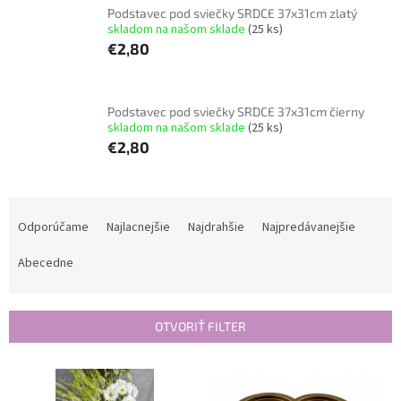
Podstavec pod sviečky SRDCE 37x31cm zlatý
skladom na našom sklade
(25 ks)
€2,80
Podstavec pod sviečky SRDCE 37x31cm čierny
skladom na našom sklade
(25 ks)
€2,80
R
a
Odporúčame
Najlacnejšie
Najdrahšie
Najpredávanejšie
d
e
Abecedne
n
i
e
OTVORIŤ FILTER
p
r
V
o
ý