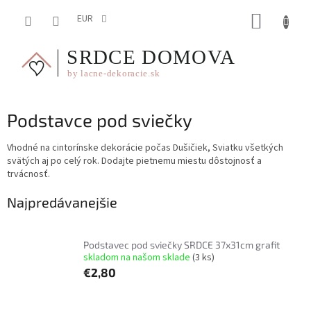
Prejsť
NÁKUP
na
EUR
obsah
KOŠÍK
Podstavce pod sviečky
Vhodné na cintorínske dekorácie počas Dušičiek, Sviatku všetkých
svätých aj po celý rok. Dodajte pietnemu miestu dôstojnosť a
trvácnosť.
Najpredávanejšie
Podstavec pod sviečky SRDCE 37x31cm grafit
skladom na našom sklade
(3 ks)
€2,80