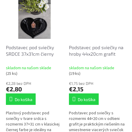
miestach. ✔ vyrobený...
Podstavec pod sviečky
Podstavec pod sviečky na
SRDCE 37x31cm čierny
hroby 44x20cm grafit
skladom na našom sklade
skladom na našom sklade
(25 ks)
(19 ks)
€2,28 bez DPH
€1,75 bez DPH
€2,80
€2,15
Do košíka
Do košíka
Plastový podstavec pod
Podstavec pod sviečky s
sviečky v tvare srdca s
rozmermi 44×20 cm v odtieni
rozmermi 37×31 cm v klasickej
grafit je praktickým riešením na
čiernej farbe je ideálny na
umiestnenie viacerých sviečok