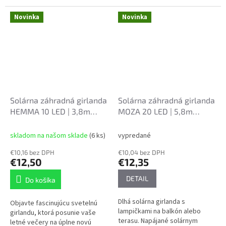
svojej záhrady, terasy alebo
štýl. Včielky svietia príjemným
vstupnej...
teplým bielym svetlom, ktoré...
Novinka
Novinka
Solárna záhradná girlanda
Solárna záhradná girlanda
HEMMA 10 LED | 3,8m
MOZA 20 LED | 5,8m
(2+1,8m) | Teplá biela
(2+3,8m) | Teplá biela
SOL3606
SOL3545
skladom na našom sklade
(6 ks)
vypredané
€10,16 bez DPH
€10,04 bez DPH
€12,50
€12,35
DETAIL
Do košíka
Dlhá solárna girlanda s
Objavte fascinujúcu svetelnú
lampičkami na balkón alebo
girlandu, ktorá posunie vaše
terasu. Napájané solárnym
letné večery na úplne novú