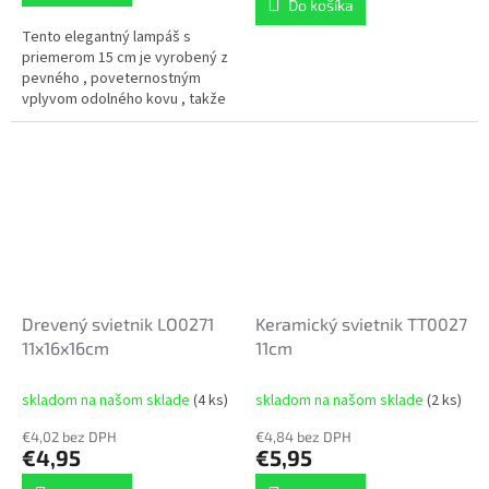
Do košíka
5
Tento elegantný lampáš s
hviezdičiek.
priemerom 15 cm je vyrobený z
pevného , ​​poveternostným
vplyvom odolného kovu , takže
vám vydrží mnoho sezón.
Drevený svietnik LO0271
Keramický svietnik TT0027
11x16x16cm
11cm
skladom na našom sklade
(4 ks)
skladom na našom sklade
(2 ks)
€4,02 bez DPH
€4,84 bez DPH
€4,95
€5,95