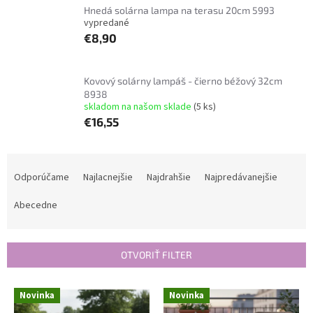
Hnedá solárna lampa na terasu 20cm 5993
vypredané
€8,90
Kovový solárny lampáš - čierno béžový 32cm
8938
skladom na našom sklade
(5 ks)
€16,55
R
a
Odporúčame
Najlacnejšie
Najdrahšie
Najpredávanejšie
d
e
Abecedne
n
i
e
OTVORIŤ FILTER
p
r
V
Novinka
Novinka
o
ý