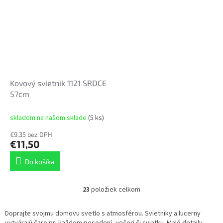
Kovový svietnik 1121 SRDCE
57cm
skladom na našom sklade
(5 ks)
€9,35 bez DPH
€11,50
Do košíka
23
položiek celkom
O
v
l
Doprajte svojmu domovu svetlo s atmosférou. Svietniky a lucerny
á
vytvárajú čaro pri každom posedení, večeri či sviatku. Malé detaily,