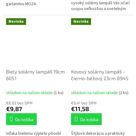
vysoký solárny lampáš Vás očarí
garlandou MOZA.
svojou veľkosťou a svetelným
výkonom. Na rozdiel od bežných
svietidiel obsahuje hneď...
Novinka
Novinka
Biely solárny lampáš 19cm
Kovový solárny lampáš -
6051
čierno-béžový 23cm 8945
skladom na našom sklade
(1 ks)
skladom na našom sklade
(2 ks)
€8,02 bez DPH
€9,41 bez DPH
€9,87
€11,58
Do košíka
Do košíka
Vďaka bielemu výpletu pôsobí
Štýlová dekorácia a praktický