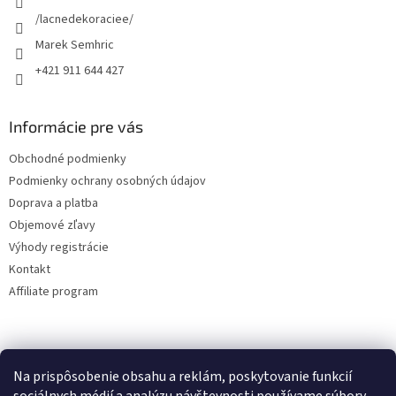
e
/lacnedekoraciee/
Marek Semhric
+421 911 644 427
Informácie pre vás
Obchodné podmienky
Podmienky ochrany osobných údajov
Doprava a platba
Objemové zľavy
Výhody registrácie
Kontakt
Affiliate program
Na prispôsobenie obsahu a reklám, poskytovanie funkcií