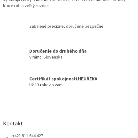
d
ktoré robia veľký rozdiel.
a
c
i
Zabalené precízne, doručené bezpečne
e
p
r
v
Doručenie do druhého dňa
k
V rámci Slovenska
y
v
ý
p
Certifikát spokojnosti HEUREKA
i
Už 13 rokov s vami
s
u
Z
á
p
ä
Kontakt
t
+421 911 644 427
i