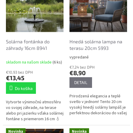
d
p
u
i
k
s
t
p
o
r
v
o
d
Solárna fontánka do
Hnedá solárna lampa na
u
záhrady 16cm 8941
terasu 20cm 5993
k
vypredané
Priemerné
t
skladom na našom sklade
(6 ks)
hodnotenie
o
€7,24 bez DPH
produktu
€8,90
€10,93 bez DPH
v
je
€13,45
5,0
DETAIL
z
Do košíka
5
Prirodzená elegancia a teplé
hviezdičiek.
svetlo v jednom! Tento 20 cm
Vytvorte výnimočnú atmosféru
vysoký hnedý solárny lampáš je
vo svojej záhrade, na terase
perfektnou dekoráciou do vašej
alebo pri jazierku vďaka solárnej
záhrady, na balkón alebo terasu.
fontáne s priemerom 16 cm 💧
Dodá jedinečnú atmosféru...
Je to moderné a ekologické
riešenie, ktoré...
Novinka
Novinka