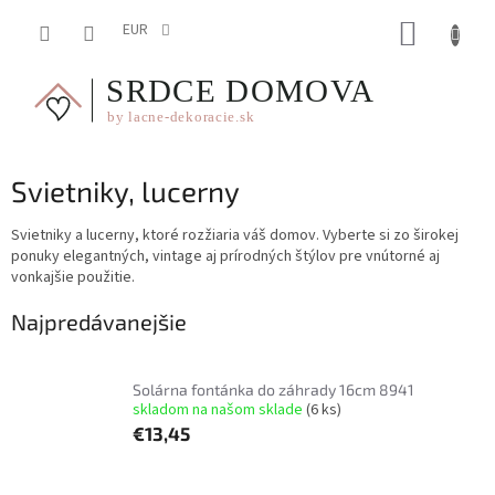
Prejsť
NÁKUP
na
EUR
obsah
KOŠÍK
Svietniky, lucerny
Svietniky a lucerny, ktoré rozžiaria váš domov. Vyberte si zo širokej
ponuky elegantných, vintage aj prírodných štýlov pre vnútorné aj
vonkajšie použitie.
Najpredávanejšie
Solárna fontánka do záhrady 16cm 8941
skladom na našom sklade
(6 ks)
€13,45