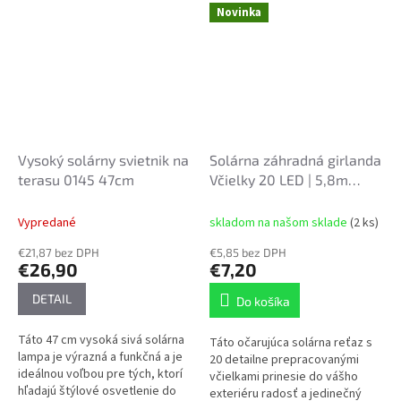
kombinuje...
svojím vzhľadom, ale aj...
Novinka
Vysoký solárny svietnik na
Solárna záhradná girlanda
terasu 0145 47cm
Včielky 20 LED | 5,8m
(2+3,8m) | Teplá biela
SOL3637
Vypredané
skladom na našom sklade
(2 ks)
€21,87 bez DPH
€5,85 bez DPH
€26,90
€7,20
DETAIL
Do košíka
Táto 47 cm vysoká sivá solárna
Táto očarujúca solárna reťaz s
lampa je výrazná a funkčná a je
20 detailne prepracovanými
ideálnou voľbou pre tých, ktorí
včielkami prinesie do vášho
hľadajú štýlové osvetlenie do
exteriéru radosť a jedinečný