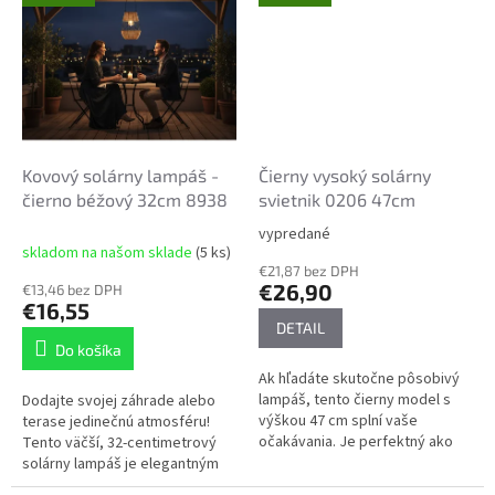
Kovový solárny lampáš -
Čierny vysoký solárny
čierno béžový 32cm 8938
svietnik 0206 47cm
vypredané
Priemerné
skladom na našom sklade
(5 ks)
hodnotenie
€21,87 bez DPH
produktu
€26,90
€13,46 bez DPH
je
€16,55
5,0
DETAIL
z
Do košíka
5
Ak hľadáte skutočne pôsobivý
hviezdičiek.
lampáš, tento čierny model s
Dodajte svojej záhrade alebo
výškou 47 cm splní vaše
terase jedinečnú atmosféru!
očakávania. Je perfektný ako
Tento väčší, 32-centimetrový
výrazná dekorácia na terasu,
solárny lampáš je elegantným
verandu alebo do záhrady a
doplnkom, ktorý poteší nielen