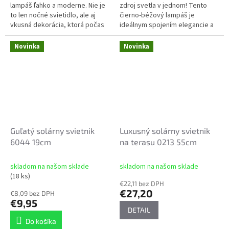
lampáš ľahko a moderne. Nie je
zdroj svetla v jednom! Tento
to len nočné svietidlo, ale aj
čierno-béžový lampáš je
vkusná dekorácia, ktorá počas
ideálnym spojením elegancie a
dňa oživí Váš záhradný nábytok
funkčnosti – rozžiari každý
alebo balkón.
balkón, terasu alebo záhradu
Novinka
Novinka
útulným...
Guľatý solárny svietnik
Luxusný solárny svietnik
6044 19cm
na terasu 0213 55cm
skladom na našom sklade
skladom na našom sklade
(18 ks)
€22,11 bez DPH
€27,20
€8,09 bez DPH
€9,95
DETAIL
Do košíka