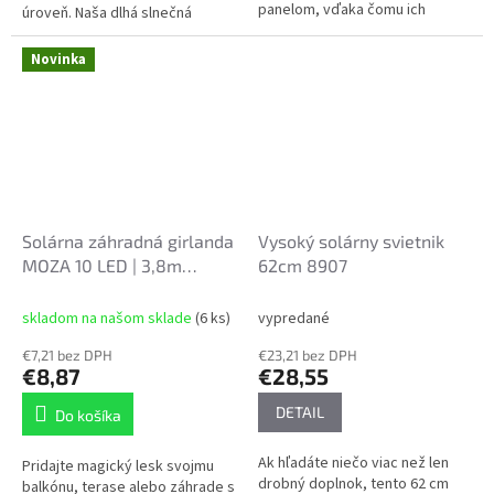
panelom, vďaka čomu ich
úroveň. Naša dlhá slnečná
môžete umiestniť tam, kde len
girlanda s LED žiarovkami nie je
chcete a ušetriť na účtoch.
len skvelým zdrojom svetla,
Novinka
ale...
Solárna záhradná girlanda
Vysoký solárny svietnik
MOZA 10 LED | 3,8m
62cm 8907
(2+1,8m) | Teplá biela
SOL3538
skladom na našom sklade
(6 ks)
vypredané
€7,21 bez DPH
€23,21 bez DPH
€8,87
€28,55
DETAIL
Do košíka
Ak hľadáte niečo viac než len
Pridajte magický lesk svojmu
drobný doplnok, tento 62 cm
balkónu, terase alebo záhrade s