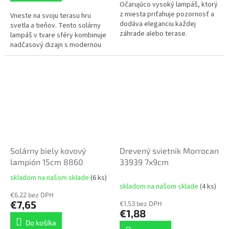
Očarujúco vysoký lampáš, ktorý
z miesta priťahuje pozornosť a
Vneste na svoju terasu hru
dodáva eleganciu každej
svetla a tieňov. Tento solárny
záhrade alebo terase.
lampáš v tvare sféry kombinuje
nadčasový dizajn s modernou
technológiou. Vďaka výpletu z
kvalitného umelého ratanu...
Solárny biely kovový
Drevený svietnik Morrocan
lampión 15cm 8860
33939 7x9cm
skladom na našom sklade
(6 ks)
Priemerné
skladom na našom sklade
(4 ks)
hodnotenie
€6,22 bez DPH
produktu
€7,65
€1,53 bez DPH
je
€1,88
5,0
Do košíka
z