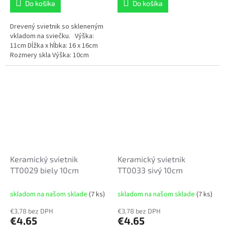
Do košíka
Do košíka
Drevený svietnik so skleneným
vkladom na sviečku. Výška:
11cm Dĺžka x hĺbka: 16 x 16cm
Rozmery skla Výška: 10cm
Vnútorná dĺžka x hĺbka: 8,3 x
8,3cm
Keramický svietnik
Keramický svietnik
TT0029 biely 10cm
TT0033 sivý 10cm
skladom na našom sklade
(7 ks)
skladom na našom sklade
(7 ks)
€3,78 bez DPH
€3,78 bez DPH
€4,65
€4,65