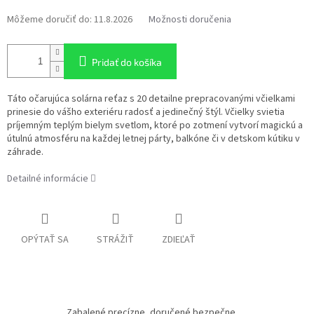
Môžeme doručiť do:
11.8.2026
Možnosti doručenia
Pridať do košíka
Táto očarujúca solárna reťaz s 20 detailne prepracovanými včielkami
prinesie do vášho exteriéru radosť a jedinečný štýl. Včielky svietia
príjemným teplým bielym svetlom, ktoré po zotmení vytvorí magickú a
útulnú atmosféru na každej letnej párty, balkóne či v detskom kútiku v
záhrade.
Detailné informácie
OPÝTAŤ SA
STRÁŽIŤ
ZDIEĽAŤ
Zabalené precízne, doručené bezpečne