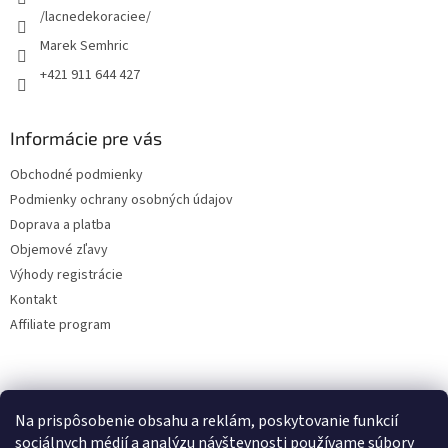
e
/lacnedekoraciee/
Marek Semhric
+421 911 644 427
Informácie pre vás
Obchodné podmienky
Podmienky ochrany osobných údajov
Doprava a platba
Objemové zľavy
Výhody registrácie
Kontakt
Affiliate program
Na prispôsobenie obsahu a reklám, poskytovanie funkcií
sociálnych médií a analýzu návštevnosti používame súbory