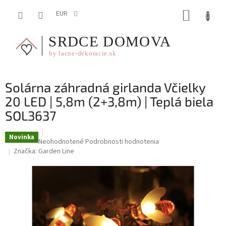
Prejsť
NÁKUP
na
EUR
obsah
KOŠÍK
Solárna záhradná girlanda Včielky
20 LED | 5,8m (2+3,8m) | Teplá biela
SOL3637
Novinka
Priemerné
Neohodnotené
Podrobnosti hodnotenia
hodnotenie
Značka:
Garden Line
produktu
je
0,0
z
5
hviezdičiek.