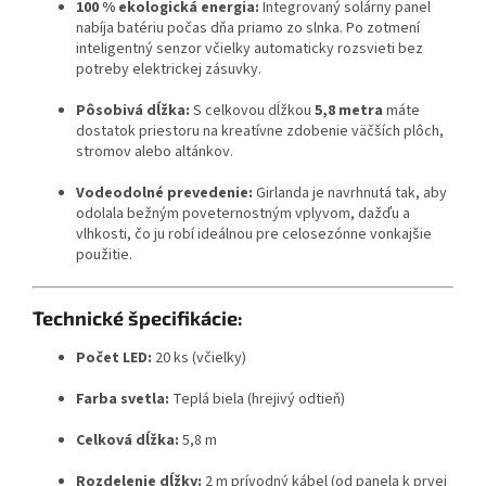
100 % ekologická energia:
Integrovaný solárny panel
nabíja batériu počas dňa priamo zo slnka. Po zotmení
inteligentný senzor včielky automaticky rozsvieti bez
potreby elektrickej zásuvky.
Pôsobivá dĺžka:
S celkovou dĺžkou
5,8 metra
máte
dostatok priestoru na kreatívne zdobenie väčších plôch,
stromov alebo altánkov.
Vodeodolné prevedenie:
Girlanda je navrhnutá tak, aby
odolala bežným poveternostným vplyvom, dažďu a
vlhkosti, čo ju robí ideálnou pre celosezónne vonkajšie
použitie.
Technické špecifikácie:
Počet LED:
20 ks (včielky)
Farba svetla:
Teplá biela (hrejivý odtieň)
Celková dĺžka:
5,8 m
Rozdelenie dĺžky:
2 m prívodný kábel (od panela k prvej