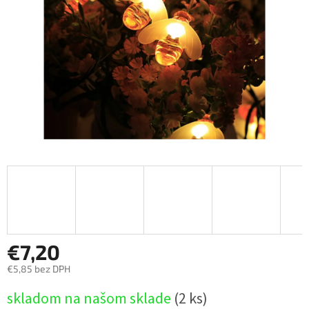
€7,20
€5,85 bez DPH
Jednotková
skladom na našom sklade
(2 ks)
cena: