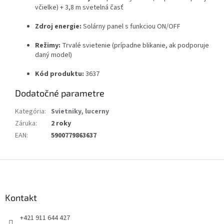
včielke) + 3,8 m svetelná časť
Zdroj energie:
Solárny panel s funkciou ON/OFF
Režimy:
Trvalé svietenie (prípadne blikanie, ak podporuje
daný model)
Kód produktu:
3637
Dodatočné parametre
Kategória
:
Svietniky, lucerny
Záruka
:
2 roky
EAN
:
5900779863637
Z
á
p
ä
Kontakt
t
+421 911 644 427
i