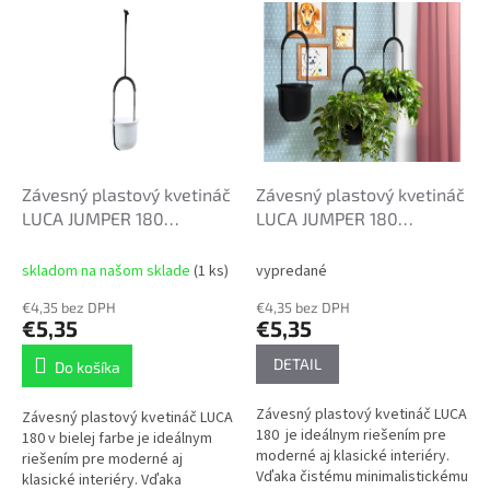
V
o
ý
d
p
u
i
k
s
t
p
o
r
v
o
d
Závesný plastový kvetináč
Závesný plastový kvetináč
u
LUCA JUMPER 180
LUCA JUMPER 180
k
18x18cm biely
18x18cm čierny
t
skladom na našom sklade
(1 ks)
vypredané
o
€4,35 bez DPH
€4,35 bez DPH
v
€5,35
€5,35
DETAIL
Do košíka
Závesný plastový kvetináč LUCA
Závesný plastový kvetináč LUCA
180 je ideálnym riešením pre
180 v bielej farbe je ideálnym
moderné aj klasické interiéry.
riešením pre moderné aj
Vďaka čistému minimalistickému
klasické interiéry. Vďaka