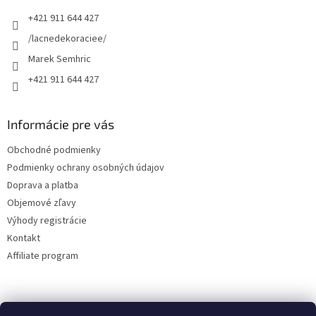
t
+421 911 644 427
i
e
/lacnedekoraciee/
Marek Semhric
+421 911 644 427
Informácie pre vás
Obchodné podmienky
Podmienky ochrany osobných údajov
Doprava a platba
Objemové zľavy
Výhody registrácie
Kontakt
Affiliate program