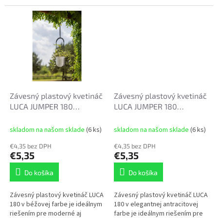
dizajnu krásne vynikne s
čistému minimalistickému
izbovými...
dizajnu krásne vynikne s...
Závesný plastový kvetináč
Závesný plastový kvetináč
LUCA JUMPER 180
LUCA JUMPER 180
18x18cm krémový
18x18cm antracit
skladom na našom sklade
(6 ks)
skladom na našom sklade
(6 ks)
€4,35 bez DPH
€4,35 bez DPH
€5,35
€5,35
Do košíka
Do košíka
Závesný plastový kvetináč LUCA
Závesný plastový kvetináč LUCA
180 v béžovej farbe je ideálnym
180 v elegantnej antracitovej
riešením pre moderné aj
farbe je ideálnym riešením pre