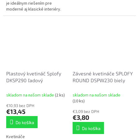
je ideálnym riešením pre
moderné aj klasické interiéry.
Vďaka čistému minimalistickému
dizajnu krásne vynikne s...
Plastový kvetináč Splofy
Závesné kvetináče SPLOFY
DKSP290 ľadový
ROUND DSPW230 biely
skladom na našom sklade
(2 ks)
skladom na našom sklade
(10 ks)
€10,93 bez DPH
€13,45
€3,09 bez DPH
€3,80
Do košíka
Do košíka
Kvetináče