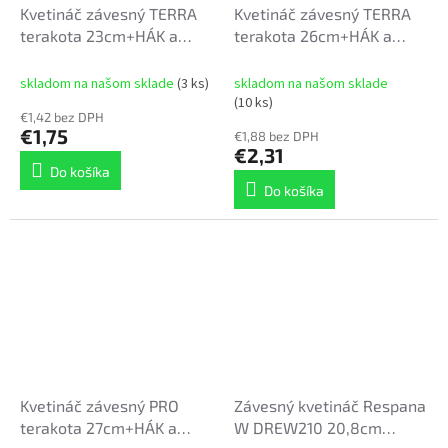
Kvetináč závesný TERRA
Kvetináč závesný TERRA
terakota 23cm+HÁK a
terakota 26cm+HÁK a
VKLAD 1 DWT23
VKLAD 2 DWT26
skladom na našom sklade
(3 ks)
skladom na našom sklade
(10 ks)
€1,42 bez DPH
€1,75
€1,88 bez DPH
€2,31
Do košíka
Do košíka
Kvetináč závesný PRO
Závesný kvetináč Respana
terakota 27cm+HÁK a
W DREW210 20,8cm