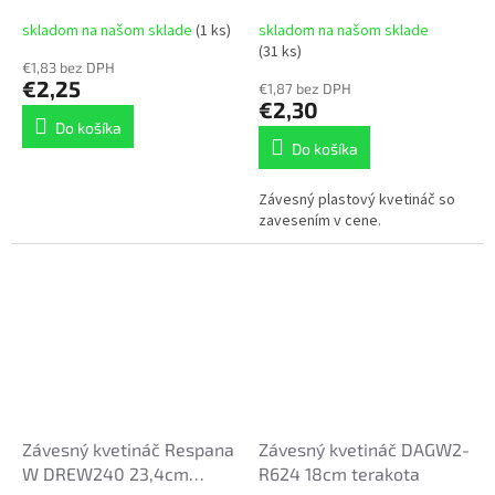
VKLAD 3 dwp27
antracit
skladom na našom sklade
(1 ks)
skladom na našom sklade
(31 ks)
€1,83 bez DPH
€2,25
€1,87 bez DPH
€2,30
Do košíka
Do košíka
Závesný plastový kvetináč so
zavesením v cene.
Závesný kvetináč Respana
Závesný kvetináč DAGW2-
W DREW240 23,4cm
R624 18cm terakota