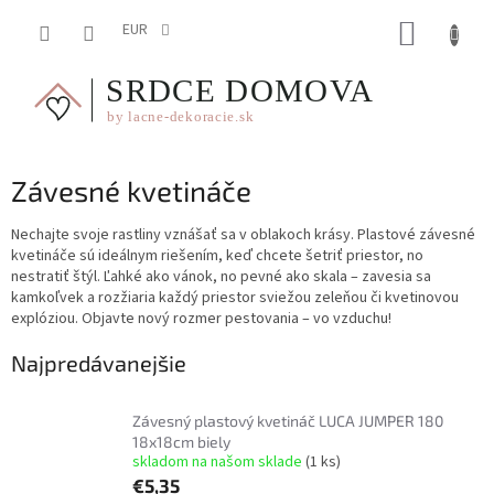
Prejsť
NÁKUP
na
EUR
obsah
KOŠÍK
Závesné kvetináče
Nechajte svoje rastliny vznášať sa v oblakoch krásy. Plastové závesné
kvetináče sú ideálnym riešením, keď chcete šetriť priestor, no
nestratiť štýl. Ľahké ako vánok, no pevné ako skala – zavesia sa
kamkoľvek a rozžiaria každý priestor sviežou zeleňou či kvetinovou
explóziou. Objavte nový rozmer pestovania – vo vzduchu!
Najpredávanejšie
Závesný plastový kvetináč LUCA JUMPER 180
18x18cm biely
skladom na našom sklade
(1 ks)
€5,35