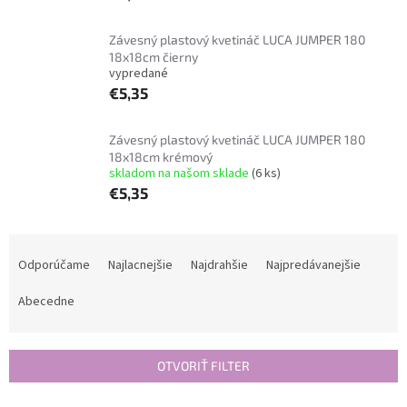
Závesný plastový kvetináč LUCA JUMPER 180
18x18cm čierny
vypredané
€5,35
Závesný plastový kvetináč LUCA JUMPER 180
18x18cm krémový
skladom na našom sklade
(6 ks)
€5,35
R
a
Odporúčame
Najlacnejšie
Najdrahšie
Najpredávanejšie
d
e
Abecedne
n
i
e
OTVORIŤ FILTER
p
r