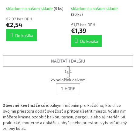
antracit
skladom na našom sklade
(9 ks)
skladom na našom sklade
(30 ks)
€2,07 bez DPH
€2,54
€1,13 bez DPH
€1,39
Do košíka
Do košíka
NAČÍTAŤ 1 ĎALŠIU
S
1
2
t
O
r
25
položiek celkom
v
á
l
HORE
n
á
k
d
o
v
Závesné kvetináče
sú ideálnym riešením pre každého, kto chce
a
a
svojmu priestoru dodať sviežosť a pritom ušetriť miesto. Vďaka nim
c
n
môžete krásne ozdobiť balkón, terasu, pergolu alebo aj interiér. Sú
i
i
praktické, moderné a dokážu z obyčajného priestoru vytvoriť útulný
e
e
zelený kútik.
p
r