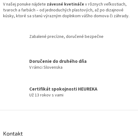
V našej ponuke nájdete
závesné kvetináče
v
v rôznych veľkostiach,
tvaroch a farbách – od jednoduchých plastových, až po dizajnové
k
kúsky, ktoré sa stanú výrazným doplnkom vášho domova či záhrady.
y
v
ý
p
Zabalené precízne, doručené bezpečne
i
s
u
Doručenie do druhého dňa
V rámci Slovenska
Certifikát spokojnosti HEUREKA
Už 13 rokov s vami
Z
á
p
ä
Kontakt