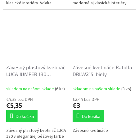
klasické interiéry. Vďaka
moderné aj klasické interiéry.
čistému minimalistickému
Vďaka čistému minimalistickému
dizajnu krásne vynikne s...
dizajnu...
Závesný plastový kvetináč
Závesné kvetináče Ratolla
LUCA JUMPER 180
DRLW215, biely
18x18cm béžový
skladom na našom sklade
(6 ks)
skladom na našom sklade
(3 ks)
€4,35 bez DPH
€2,44 bez DPH
€5,35
€3
Do košíka
Do košíka
Závesný plastový kvetináč LUCA
Závesné kvetináče
180 v elegantnej béžovej farbe