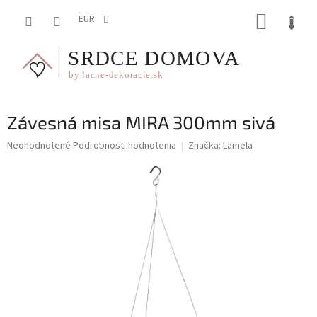
Prejsť
NÁKUP
na
EUR
obsah
KOŠÍK
Závesná misa MIRA 300mm sivá
Priemerné
Neohodnotené
Podrobnosti hodnotenia
Značka:
Lamela
hodnotenie
produktu
je
0,0
z
5
hviezdičiek.