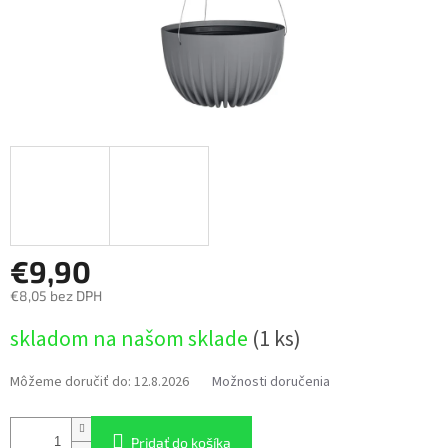
€9,90
€8,05 bez DPH
Jednotková
skladom na našom sklade
(1 ks)
cena:
Môžeme doručiť do:
12.8.2026
Možnosti doručenia
Pridať do košíka