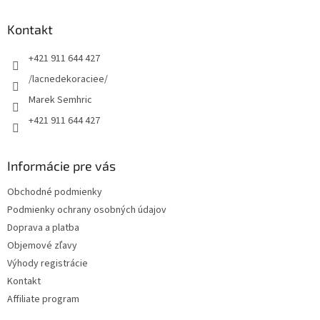
p
ä
Kontakt
t
+421 911 644 427
i
e
/lacnedekoraciee/
Marek Semhric
+421 911 644 427
Informácie pre vás
Obchodné podmienky
Podmienky ochrany osobných údajov
Doprava a platba
Objemové zľavy
Výhody registrácie
Kontakt
Affiliate program