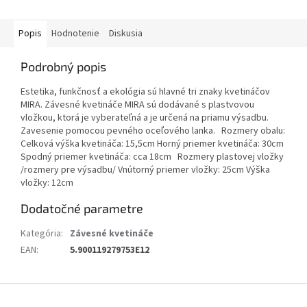
Popis
Hodnotenie
Diskusia
Podrobný popis
Estetika, funkčnosť a ekológia sú hlavné tri znaky kvetináčov
MIRA. Závesné kvetináče MIRA sú dodávané s plastvovou
vložkou, ktorá je vyberateľná a je určená na priamu výsadbu.
Zavesenie pomocou pevného oceľového lanka. Rozmery obalu:
Celková výška kvetináča: 15,5cm Horný priemer kvetináča: 30cm
Spodný priemer kvetináča: cca 18cm Rozmery plastovej vložky
/rozmery pre výsadbu/ Vnútorný priemer vložky: 25cm Výška
vložky: 12cm
Dodatočné parametre
Kategória
:
Závesné kvetináče
EAN
:
5.900119279753E12
Z
á