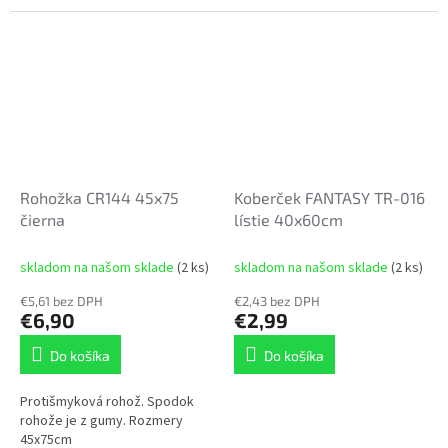
Rohožka CR144 45x75
Koberček FANTASY TR-016
čierna
lístie 40x60cm
skladom na našom sklade
(2 ks)
skladom na našom sklade
(2 ks)
€5,61 bez DPH
€2,43 bez DPH
€6,90
€2,99
Do košíka
Do košíka
Protišmyková rohož. Spodok
rohože je z gumy. Rozmery
45x75cm