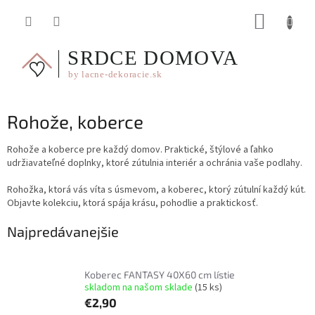
Prejsť
NÁKUP
na
obsah
KOŠÍK
Rohože, koberce
Rohože a koberce pre každý domov. Praktické, štýlové a ľahko
udržiavateľné doplnky, ktoré zútulnia interiér a ochránia vaše podlahy.
Rohožka, ktorá vás víta s úsmevom, a koberec, ktorý zútulní každý kút.
Objavte kolekciu, ktorá spája krásu, pohodlie a praktickosť.
Najpredávanejšie
Koberec FANTASY 40X60 cm lístie
skladom na našom sklade
(15 ks)
€2,90