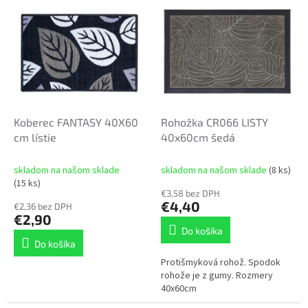
V
o
ý
d
p
u
i
k
s
t
p
o
r
v
o
d
Koberec FANTASY 40X60
Rohožka CR066 LISTY
u
cm lístie
40x60cm šedá
k
t
skladom na našom sklade
skladom na našom sklade
(8 ks)
o
(15 ks)
€3,58 bez DPH
v
€4,40
€2,36 bez DPH
€2,90
Do košíka
Do košíka
Protišmyková rohož. Spodok
rohože je z gumy. Rozmery
40x60cm