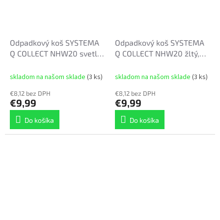
Odpadkový koš SYSTEMA
Odpadkový koš SYSTEMA
Q COLLECT NHW20 svetlo
Q COLLECT NHW20 žltý,
zelený, objem 20 l
objem 20 l
skladom na našom sklade
(3 ks)
skladom na našom sklade
(3 ks)
€8,12 bez DPH
€8,12 bez DPH
€9,99
€9,99
Do košíka
Do košíka