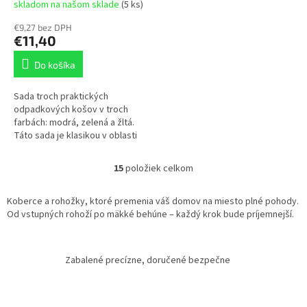
skladom na našom sklade
(5 ks)
€9,27 bez DPH
€11,40
Do košíka
Sada troch praktických
odpadkových košov v troch
farbách: modrá, zelená a žltá.
Táto sada je klasikou v oblasti
skladovania a triedenia odpadu.
15
položiek celkom
O
v
l
Koberce a rohožky, ktoré premenia váš domov na miesto plné pohody.
á
Od vstupných rohoží po mäkké behúne – každý krok bude príjemnejší.
d
a
c
Zabalené precízne, doručené bezpečne
i
e
p
r