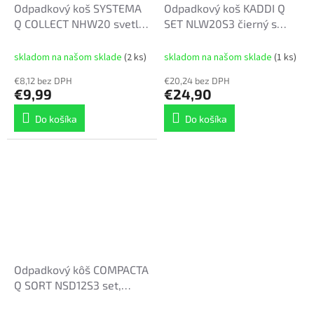
Odpadkový koš SYSTEMA
Odpadkový koš KADDI Q
Q COLLECT NHW20 svetlo
SET NLW20S3 čierný s
modry, objem 20 l
filtrem, objem 3 x 20l
skladom na našom sklade
(2 ks)
skladom na našom sklade
(1 ks)
€8,12 bez DPH
€20,24 bez DPH
€9,99
€24,90
Do košíka
Do košíka
Odpadkový kôš COMPACTA
Q SORT NSD12S3 set,
objem 3 x 12l