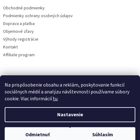
Obchodné podmienky
Podmienky ochrany osobných údajov
Doprava a platba
Objemové zľavy
Výhody registrácie
Kontakt
Affiliate program
Na prispôsobenie obsahu a reklám, poskytovanie funkcií
sociálnych médií a analýzu návštevnosti používame súbory
cookie. Viac informácií
tu
.
Vytvoril Shoptet
Nastavenie
Copyright 2026
lacne-dekoracie.sk
. Všetky práva vyhradené.
Odmietnuť
Súhlasím
Upraviť nastavenie cookies
Len dnes -10% zlava s kodom sale10