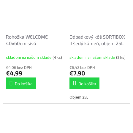
Rohožka WELCOME
Odpadkový kôš SORTIBOX
40x60cm sivá
II šedý kámeň, objem 25L
skladom na našom sklade
(4 ks)
skladom na našom sklade
(2 ks)
€4,06 bez DPH
€6,42 bez DPH
€4,99
€7,90
Do košíka
Do košíka
Objem 25L