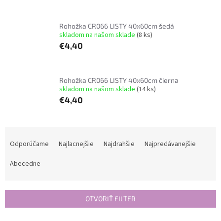
Rohožka CR066 LISTY 40x60cm šedá
skladom na našom sklade
(8 ks)
€4,40
Rohožka CR066 LISTY 40x60cm čierna
skladom na našom sklade
(14 ks)
€4,40
R
a
Odporúčame
Najlacnejšie
Najdrahšie
Najpredávanejšie
d
e
Abecedne
n
i
e
OTVORIŤ FILTER
p
r