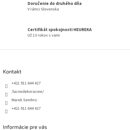
Doručenie do druhého dňa
v
V rámci Slovenska
k
y
v
ý
Certifikát spokojnosti HEUREKA
p
Už 13 rokov s vami
i
s
u
Z
á
p
ä
Kontakt
t
+421 911 644 427
i
e
/lacnedekoraciee/
Marek Semhric
+421 911 644 427
Informácie pre vás