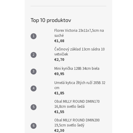
Top 10 produktov
Florex Victoria 23x11x7,5cm na
suché
€1,08
Čečinový základ 13cm sádra 10
vetvičiek
€2,70
Mini kyrička 128B 34cm biela
€0,95
Umelá kytica žltých ruží 205B 32
cm
€1,85
Obal MILLY ROUND DMIN170
16,8cm svetlo šedá
€1,55
Obal MILLY ROUND DMIN200
19,5cm svetlo šedý
€2,30