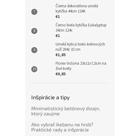
Čierna dekoratívna umelá
kytička 44cm 124A
€1
Černo-biela kytička Eukalyptup
34cm 124c
€1
Umelá kytica bielo krémových
ruží 204c 32 cm
€1,85
Florex Victoria 23x11x7,5cm na
živé kvety
€0,85
Inšpirácie a tipy
Minimalistický betónový dizajn,
ktorý zaujme
Ako vybrať ikebanu na hrob?
Praktické rady a inšpirácie