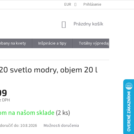
DOPRAVA A PLATBA
OBJEMOVÉ ZĽAVY
EUR
Prihlásenie
VÝHODY REGISTRÁCIE
NÁKUPNÝ
Prázdny košík
KOŠÍK
kebany na kvety
Inšpirácie a tipy
Totálny výpredaj
Značky
 svetlo modry, objem 20 l
99
z DPH
ová
om na našom sklade
(2 ks)
oručiť do:
10.8.2026
Možnosti doručenia