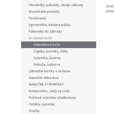
Obrubníky, palisády, okraje záhrady
Účel
(mm):
Aranžérske potreby
Pestovanie
Agrotextílie, tieniace pásky
Fóliovníky do záhrady
Do domácnosti
Odpadkové koše
Čajníky, hrnčeky, šálky
Svietniky, lucerny
Rohože, koberce
Záhradné lavičky a sedenie
Vianočné dekorácie
VIANOČNÉ STROMČEKY
Kompostery, sudy na vodu
Poštové schránky a balíkoboxy
Totálny výpredaj
Značky