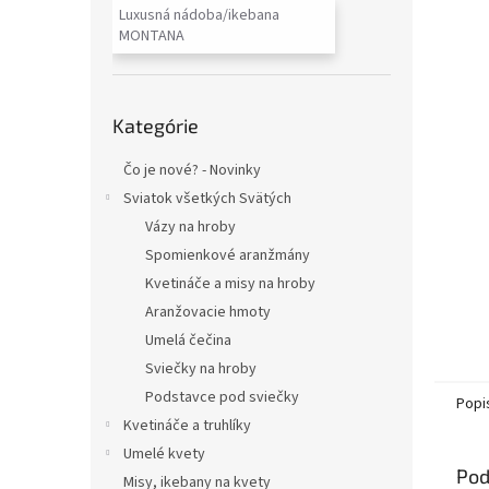
Luxusná nádoba/ikebana
MONTANA
Preskočiť
Kategórie
kategórie
Čo je nové? - Novinky
Sviatok všetkých Svätých
Vázy na hroby
Spomienkové aranžmány
Kvetináče a misy na hroby
Aranžovacie hmoty
Umelá čečina
Sviečky na hroby
Podstavce pod sviečky
Popi
Kvetináče a truhlíky
Umelé kvety
Pod
Misy, ikebany na kvety