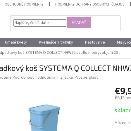
OBCHODNÉ PODMIENKY
PODMIENKY OCHRANY OSOBNÝCH ÚDAJOV
HĽADAŤ
Umelé kvety
Kvetináče a truhlíky
Pestovanie
Misy, i
dpadkový koš SYSTEMA Q COLLECT NHW20 svetlo modry, objem 20 l
adkový koš SYSTEMA Q COLLECT NHW20
né
notené
Podrobnosti hodnotenia
Značka:
Prosperplast
nie
€9,
u
€8,12 be
Jednotk
sklad
cena:
iek.
Môžeme d