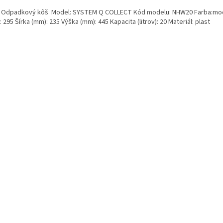
: Odpadkový kôš Model: SYSTEM Q COLLECT Kód modelu: NHW20 Farba:mod
 295 Šírka (mm): 235 Výška (mm): 445 Kapacita (litrov): 20 Materiál: plast