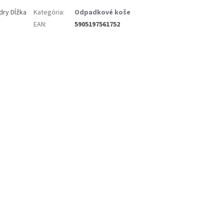
ry Dĺžka
Kategória
:
Odpadkové koše
EAN
:
5905197561752