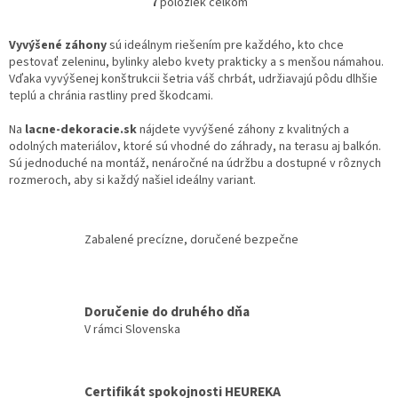
7
položiek celkom
O
v
l
Vyvýšené záhony
sú ideálnym riešením pre každého, kto chce
á
pestovať zeleninu, bylinky alebo kvety prakticky a s menšou námahou.
d
Vďaka vyvýšenej konštrukcii šetria váš chrbát, udržiavajú pôdu dlhšie
a
teplú a chránia rastliny pred škodcami.
c
i
Na
lacne-dekoracie.sk
nájdete vyvýšené záhony z kvalitných a
e
odolných materiálov, ktoré sú vhodné do záhrady, na terasu aj balkón.
p
Sú jednoduché na montáž, nenáročné na údržbu a dostupné v rôznych
r
rozmeroch, aby si každý našiel ideálny variant.
v
k
y
Zabalené precízne, doručené bezpečne
v
ý
p
i
Doručenie do druhého dňa
s
V rámci Slovenska
u
Certifikát spokojnosti HEUREKA