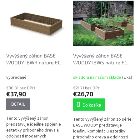
V
o
ý
d
p
u
i
k
s
t
p
o
r
v
o
d
Vyvýšený záhon BASE
Vyvýšený záhon BASE
u
WOODY IBWR nature ECO
WOODY IBWS nature ECO
k
150x75x25cm
75x75x25cm
t
vypredané
skladom na našom sklade
(2 ks)
o
€30,81 bez DPH
€21,71 bez DPH
v
€37,90
€26,70
DETAIL
Do košíka
Tento vyvýšený záhon
Tento vyvýšený záhon zo série
predstavuje ideálne spojenie
BASE WOODY predstavuje
estetiky prírodného dreva a
ideálnu kombináciu estetiky
odolnosti moderných
prírodného dreva a odolnosti