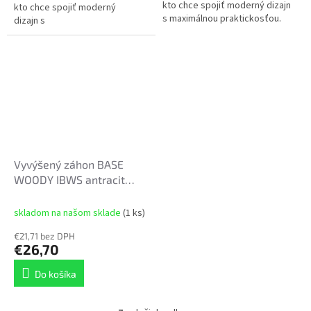
kto chce spojiť moderný dizajn
kto chce spojiť moderný
s maximálnou praktickosťou.
dizajn s
Model BASE WOODY IBWH v
maximálnou praktickosťou.
elegantnom antracitovom
Model BASE WOODY IBWH v
prevedení verne...
elegantnom...
Vyvýšený záhon BASE
WOODY IBWS antracit
75x75x25cm
skladom na našom sklade
(1 ks)
€21,71 bez DPH
€26,70
Do košíka