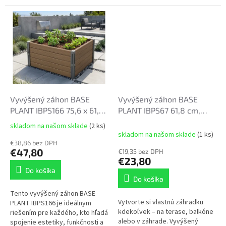
materiálov. Je navrhnutý tak,
moderných materiálov. Je
aby vám uľahčil pestovanie
navrhnutý pre každého, kto
zeleniny, byliniek...
hľadá praktické...
Vyvýšený záhon BASE
Vyvýšený záhon BASE
PLANT IBPS166 75,6 x 61,8
PLANT IBPS67 61,8 cm,
x 46cm naturo ECO
antracit
skladom na našom sklade
(2 ks)
Priemerné
skladom na našom sklade
(1 ks)
hodnotenie
€38,86 bez DPH
produktu
€47,80
€19,35 bez DPH
je
€23,80
5,0
Do košíka
z
Do košíka
5
Tento vyvýšený záhon BASE
hviezdičiek.
Vytvorte si vlastnú záhradku
PLANT IBPS166 je ideálnym
kdekoľvek – na terase, balkóne
riešením pre každého, kto hľadá
alebo v záhrade. Vyvýšený
spojenie estetiky, funkčnosti a