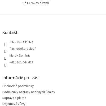
Už 13 rokov s vami
Z
á
p
ä
Kontakt
t
+421 911 644 427
i
e
/lacnedekoraciee/
Marek Semhric
+421 911 644 427
Informácie pre vás
Obchodné podmienky
Podmienky ochrany osobných údajov
Doprava a platba
Objemové zľavy