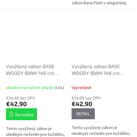
záhon Base Plant v elegantnej
ekologického prístupu k
antracitovej farbe je ideálnym
záhradkárčeniu. Vďaka svojim
spojením moderného dizajnu a...
rozmerom...
Vyvýšený záhon BASE
Vyvýšený záhon BASE
WOODY IBWH 148 cm
WOODY IBWH 148 cm
rustikálny hnedý
antracit
skladom na našom sklade
(1 ks)
Vypredané
€34,88 bez DPH
€34,88 bez DPH
€42,90
€42,90
DETAIL
Do košíka
Tento vyvýšený záhon je
Tento vyvýšený záhon je
ideálnym riešením pre každého,
ideálnym riešením pre každého,