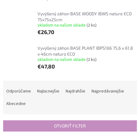
Vyvýšený záhon BASE WOODY IBWS nature ECO
75x75x25cm
skladom na našom sklade
(2 ks)
€26,70
Vyvýšený záhon BASE PLANT IBPS166 75,6 x 61,8
x 46cm naturo ECO
skladom na našom sklade
(2 ks)
€47,80
R
a
Odporúčame
Najlacnejšie
Najdrahšie
Najpredávanejšie
d
e
Abecedne
n
i
e
OTVORIŤ FILTER
p
r