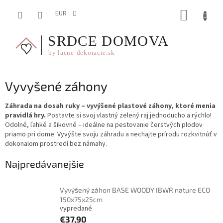
Prejsť
NÁKUP
na
EUR
obsah
KOŠÍK
Vyvyšené záhony
Záhrada na dosah ruky – vyvýšené plastové záhony, ktoré menia
pravidlá hry.
Postavte si svoj vlastný zelený raj jednoducho a rýchlo!
Odolné, ľahké a šikovné – ideálne na pestovanie čerstvých plodov
priamo pri dome. Vyvýšte svoju záhradu a nechajte prírodu rozkvitnúť v
dokonalom prostredí bez námahy.
Najpredávanejšie
Vyvýšený záhon BASE WOODY IBWR nature ECO
150x75x25cm
vypredané
€37,90