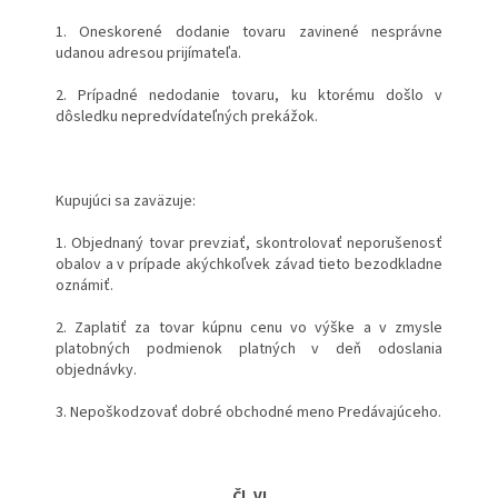
1. Oneskorené dodanie tovaru zavinené nesprávne
udanou adresou prijímateľa.
2. Prípadné nedodanie tovaru, ku ktorému došlo v
dôsledku nepredvídateľných prekážok.
Kupujúci sa zaväzuje:
1. Objednaný tovar prevziať, skontrolovať neporušenosť
obalov a v prípade akýchkoľvek závad tieto bezodkladne
oznámiť.
2. Zaplatiť za tovar kúpnu cenu vo výške a v zmysle
platobných podmienok platných v deň odoslania
objednávky.
3. Nepoškodzovať dobré obchodné meno Predávajúceho.
Čl. VI