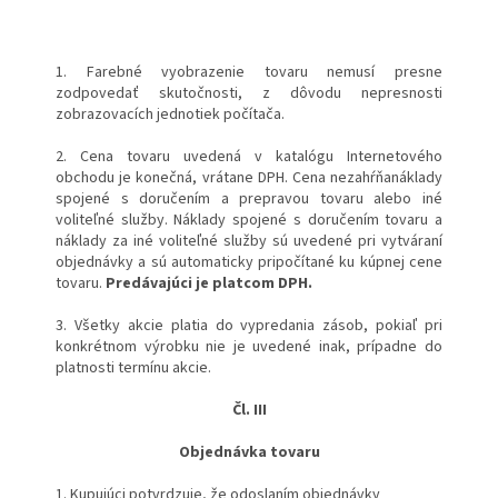
1. Farebné vyobrazenie tovaru nemusí presne
zodpovedať skutočnosti, z dôvodu nepresnosti
zobrazovacích jednotiek počítača.
2. Cena tovaru uvedená v katalógu Internetového
obchodu je konečná, vrátane DPH. Cena nezahŕňanáklady
spojené s doručením a prepravou tovaru alebo iné
voliteľné služby. Náklady spojené s doručením tovaru a
náklady za iné voliteľné služby sú uvedené pri vytváraní
objednávky a sú automaticky pripočítané ku kúpnej cene
tovaru.
Predávajúci je platcom DPH.
3. Všetky akcie platia do vypredania zásob, pokiaľ pri
konkrétnom výrobku nie je uvedené inak, prípadne do
platnosti termínu akcie.
Čl. III
Objednávka tovaru
1. Kupujúci potvrdzuje, že odoslaním objednávky