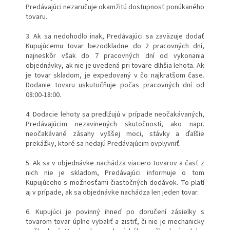
Predávajúci nezaručuje okamžitú dostupnosť ponúkaného
tovaru.
3. Ak sa nedohodlo inak, Predávajúci sa zaväzuje dodať
Kupujúcemu tovar bezodkladne do 2 pracovných dní,
najneskôr však do 7 pracovných dní od vykonania
objednávky, ak nie je uvedená pri tovare dlhšia lehota. Ak
je tovar skladom, je expedovaný v čo najkratšom čase.
Dodanie tovaru uskutočňuje počas pracovných dní od
08:00-18:00.
4. Dodacie lehoty sa predlžujú v prípade neočakávaných,
Predávajúcim nezavinených skutočností, ako napr.
neočakávané zásahy vyššej moci, stávky a ďalšie
prekážky, ktoré sa nedajú Predávajúcim ovplyvniť.
5. Ak sa v objednávke nachádza viacero tovarov a časť z
nich nie je skladom, Predávajúci informuje o tom
Kupujúceho s možnosťami čiastočných dodávok. To platí
aj v prípade, ak sa objednávke nachádza len jeden tovar.
6. Kupujúci je povinný ihneď po doručení zásielky s
tovarom tovar úplne vybaliť a zistiť, či nie je mechanicky