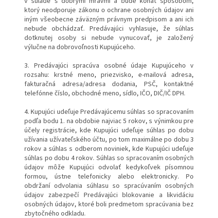
v súlade s dobrými mravmi a bude konať spôsobom,
ktorý neodporuje zákonu o ochrane osobných údajov ani
iným všeobecne záväzným právnym predpisom a ani ich
nebude obchádzať. Predávajúci vyhlasuje, že súhlas
dotknutej osoby si nebude vynucovať, je založený
výlučne na dobrovoľnosti Kupujúceho.
3. Predávajúci spracúva osobné údaje Kupujúceho v
rozsahu: krstné meno, priezvisko, e-mailová adresa,
fakturačná adresa/adresa dodania, PSČ, kontaktné
telefónne číslo, obchodné meno, sídlo, IČO, DIČ/IČ DPH.
4. Kupujúci udeľuje Predávajúcemu súhlas so spracovaním
podľa bodu 1. na obdobie najviac 5 rokov, s výnimkou pre
účely registrácie, kde Kupujúci udeľuje súhlas po dobu
užívania užívateľského účtu, po tom maximálne po dobu 3
rokov a súhlas s odberom noviniek, kde Kupujúci udeľuje
súhlas po dobu 4 rokov. Súhlas so spracovaním osobných
údajov môže Kupujúci odvolať kedykoľvek písomnou
formou, ústne telefonicky alebo elektronicky. Po
obdržaní odvolania súhlasu so spracúvaním osobných
údajov zabezpečí Predávajúci blokovanie a likvidáciu
osobných údajov, ktoré boli predmetom spracúvania bez
zbytočného odkladu.