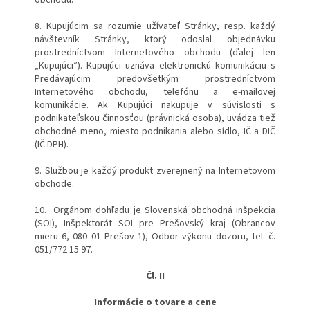
8. Kupujúcim sa rozumie užívateľ Stránky, resp. každý
návštevník Stránky, ktorý odoslal objednávku
prostredníctvom Internetového obchodu (ďalej len
„Kupujúci”). Kupujúci uznáva elektronickú komunikáciu s
Predávajúcim predovšetkým prostredníctvom
Internetového obchodu, telefónu a e-mailovej
komunikácie. Ak Kupujúci nakupuje v súvislosti s
podnikateľskou činnosťou (právnická osoba), uvádza tiež
obchodné meno, miesto podnikania alebo sídlo, IČ a DIČ
(IČ DPH).
9. Službou je každý produkt zverejnený na Internetovom
obchode.
10. Orgánom dohľadu je Slovenská obchodná inšpekcia
(SOI), Inšpektorát SOI pre Prešovský kraj (Obrancov
mieru 6, 080 01 Prešov 1), Odbor výkonu dozoru, tel. č.
051/772 15 97.
Čl. II
Informácie o tovare a cene