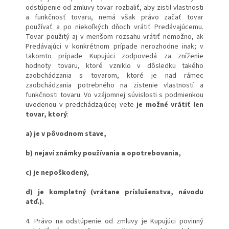
odstúpenie od zmluvy tovar rozbaliť, aby zistil vlastnosti
a funkčnosť tovaru, nemá však právo začať tovar
používať a po niekoľkých dňoch vrátiť Predávajúcemu.
Tovar použitý aj v menšom rozsahu vrátiť nemožno, ak
Predávajúci v konkrétnom prípade nerozhodne inak; v
takomto prípade Kupujúci zodpovedá za zníženie
hodnoty tovaru, ktoré vzniklo v dôsledku takého
zaobchádzania s tovarom, ktoré je nad rámec
zaobchádzania potrebného na zistenie vlastností a
funkčnosti tovaru. Vo vzájomnej súvislosti s podmienkou
uvedenou v predchádzajúcej vete
je možné vrátiť len
tovar, ktorý
:
a) je v pôvodnom stave,
b) nejaví známky používania a opotrebovania,
c) je nepoškodený,
d) je kompletný (vrátane príslušenstva, návodu
atď.).
4. Právo na odstúpenie od zmluvy je Kupujúci povinný