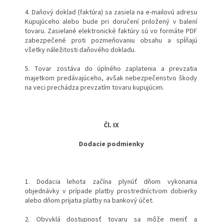
4. Daňový doklad (faktúra) sa zasiela na e-mailovú adresu
Kupujúceho alebo bude pri doručení priložený v balení
tovaru. Zasielané elektronické faktúry sú vo formáte PDF
zabezpečené proti pozmeňovaniu obsahu a spĺňajú
všetky náležitosti daňového dokladu.
5. Tovar zostáva do úplného zaplatenia a prevzatia
majetkom predávajúceho, avšak nebezpečenstvo škody
na veci prechádza prevzatím tovaru kupujúcim.
Čl. IX
Dodacie podmienky
1. Dodacia lehota začína plynúť dňom vykonania
objednávky v prípade platby prostredníctvom dobierky
alebo dňom prijatia platby na bankový účet.
2. Obvyklá dostupnosť tovaru sa môže meniť a