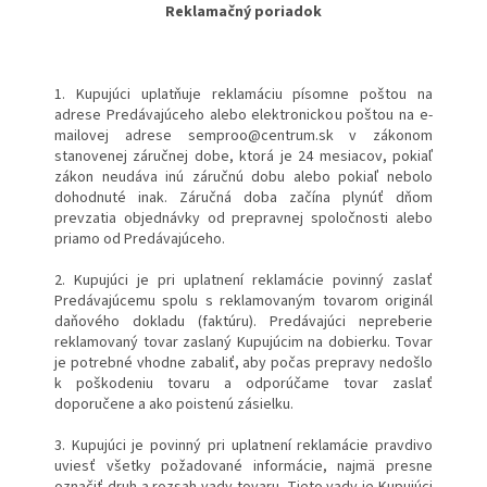
Reklamačný poriadok
1. Kupujúci uplatňuje reklamáciu písomne poštou na
adrese Predávajúceho alebo elektronickou poštou na e-
mailovej adrese semproo@centrum.sk v zákonom
stanovenej záručnej dobe, ktorá je 24 mesiacov, pokiaľ
zákon neudáva inú záručnú dobu alebo pokiaľ nebolo
dohodnuté inak. Záručná doba začína plynúť dňom
prevzatia objednávky od prepravnej spoločnosti alebo
priamo od Predávajúceho.
2. Kupujúci je pri uplatnení reklamácie povinný zaslať
Predávajúcemu spolu s reklamovaným tovarom originál
daňového dokladu (faktúru). Predávajúci nepreberie
reklamovaný tovar zaslaný Kupujúcim na dobierku. Tovar
je potrebné vhodne zabaliť, aby počas prepravy nedošlo
k poškodeniu tovaru a odporúčame tovar zaslať
doporučene a ako poistenú zásielku.
3. Kupujúci je povinný pri uplatnení reklamácie pravdivo
uviesť všetky požadované informácie, najmä presne
označiť druh a rozsah vady tovaru. Tieto vady je Kupujúci