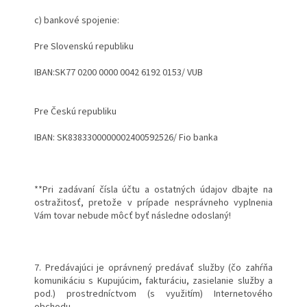
c) bankové spojenie:
Pre Slovenskú republiku
IBAN:
SK77 0200 0000 0042 6192 0153/ VUB
Pre Českú republiku
IBAN: SK8383300000002400592526/ Fio banka
**Pri zadávaní čísla účtu a ostatných údajov dbajte na
ostražitosť, pretože v prípade nesprávneho vyplnenia
Vám tovar nebude môcť byť následne odoslaný!
7. Predávajúci je oprávnený predávať služby (čo zahŕňa
komunikáciu s Kupujúcim, fakturáciu, zasielanie služby a
pod.) prostredníctvom (s využitím) Internetového
obchodu.