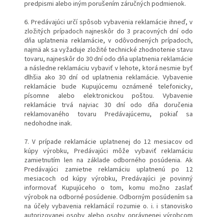
predpismi alebo iným porušením záručných podmienok.
6. Predávajúci určí spôsob vybavenia reklamácie ihneď, v
zložitých prípadoch najneskôr do 3 pracovných dní odo
dňa uplatnenia reklamácie, v odôvodnených prípadoch,
najmä ak sa vyžaduje zložité technické zhodnotenie stavu
tovaru, najneskôr do 30 dní odo dňa uplatnenia reklamácie
a následne reklamáciu vybaviť v lehote, ktorá nesmie byť
dlhšia ako 30 dní od uplatnenia reklamácie. Vybavenie
reklamácie bude Kupujúcemu oznámené telefonicky,
písomne alebo elektronickou poštou. Vybavenie
reklamácie trvá najviac 30 dní odo dňa doručenia
reklamovaného tovaru Predávajúcemu, pokiaľ sa
nedohodne inak.
7. V prípade reklamácie uplatnenej do 12 mesiacov od
kúpy výrobku, Predávajúci môže vybaviť reklamáciu
zamietnutím len na základe odborného posúdenia. Ak
Predávajúci zamietne reklamáciu uplatnenú po 12
mesiacoch od kúpy výrobku, Predávajúci je povinný
informovať Kupujúceho o tom, komu možno zaslať
výrobok na odborné posúdenie. Odborným posúdením sa
na účely vybavenia reklamácií rozumie o. i. i stanovisko
autorizovanej osoby alebo osoby oprávnenej výrobcom