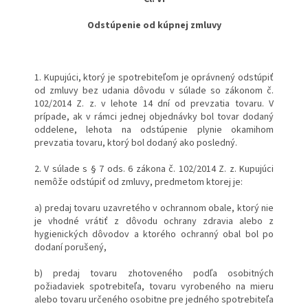
Odstúpenie od kúpnej zmluvy
1. Kupujúci, ktorý je spotrebiteľom je oprávnený odstúpiť
od zmluvy bez udania dôvodu v súlade so zákonom č.
102/2014 Z. z. v lehote 14 dní od prevzatia tovaru. V
prípade, ak v rámci jednej objednávky bol tovar dodaný
oddelene, lehota na odstúpenie plynie okamihom
prevzatia tovaru, ktorý bol dodaný ako posledný.
2. V súlade s § 7 ods. 6 zákona č. 102/2014 Z. z. Kupujúci
nemôže odstúpiť od zmluvy, predmetom ktorej je:
a) predaj tovaru uzavretého v ochrannom obale, ktorý nie
je vhodné vrátiť z dôvodu ochrany zdravia alebo z
hygienických dôvodov a ktorého ochranný obal bol po
dodaní porušený,
b) predaj tovaru zhotoveného podľa osobitných
požiadaviek spotrebiteľa, tovaru vyrobeného na mieru
alebo tovaru určeného osobitne pre jedného spotrebiteľa