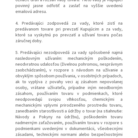
povinný jasne odfotiť a zaslať na vyššie uvedenú
emailovú adresu.
4. Predávajúci zodpovedá za vady, ktoré zistí na
predávanom tovare pri prevzatí Kupujúcim a za vady,
ktoré sa vyskytnú po prevzatí a užívaní tovaru počas
záručnej doby.
5. Predávajúci nezodpovedá za vady spôsobené najmä
nasledovným užívaním: mechanickým poškodením,
neodvratnou udalosťou (živelnou pohromou, nesprávnym
zaobchádzaním), v rozpore s návodom na užívanie a
obvyklým spôsobom používania, v osobitných prípadoch,
ak to vyplýva z povahy veci aj zásahom nepovolanej
osoby, vrátane užívateľa, prípadne iným neodborným
zásahom, používaním tovaru v podmienkach, ktoré
neodpovedajú svojou vlhkosťou, chemickými a
mechanickými vplyvmi prirodzeného prostrediu tovaru,
zanedbaním starostlivosti a údržby o tovar (na stiahnutie:
Návody a Pokyny na údržbu), poškodením tovaru
nadmerným zaťažovaním, používaním tovaru v rozpore s
podmienkami uvedenými v dokumentácii, všeobecnými
zásadami, technickými normami alebo bezpečnostnými