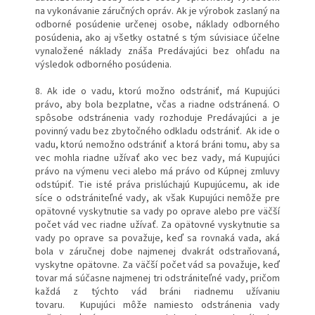
na vykonávanie záručných opráv. Ak je výrobok zaslaný na
odborné posúdenie určenej osobe, náklady odborného
posúdenia, ako aj všetky ostatné s tým súvisiace účelne
vynaložené náklady znáša Predávajúci bez ohľadu na
výsledok odborného posúdenia.
8. Ak ide o vadu, ktorú možno odstrániť, má Kupujúci
právo, aby bola bezplatne, včas a riadne odstránená. O
spôsobe odstránenia vady rozhoduje Predávajúci a je
povinný vadu bez zbytočného odkladu odstrániť. Ak ide o
vadu, ktorú nemožno odstrániť a ktorá bráni tomu, aby sa
vec mohla riadne užívať ako vec bez vady, má Kupujúci
právo na výmenu veci alebo má právo od Kúpnej zmluvy
odstúpiť. Tie isté práva prislúchajú Kupujúcemu, ak ide
síce o odstrániteľné vady, ak však Kupujúci nemôže pre
opätovné vyskytnutie sa vady po oprave alebo pre väčší
počet vád vec riadne užívať. Za opätovné vyskytnutie sa
vady po oprave sa považuje, keď sa rovnaká vada, aká
bola v záručnej dobe najmenej dvakrát odstraňovaná,
vyskytne opätovne. Za väčší počet vád sa považuje, keď
tovar má súčasne najmenej tri odstrániteľné vady, pričom
každá z týchto vád bráni riadnemu užívaniu
tovaru. Kupujúci môže namiesto odstránenia vady