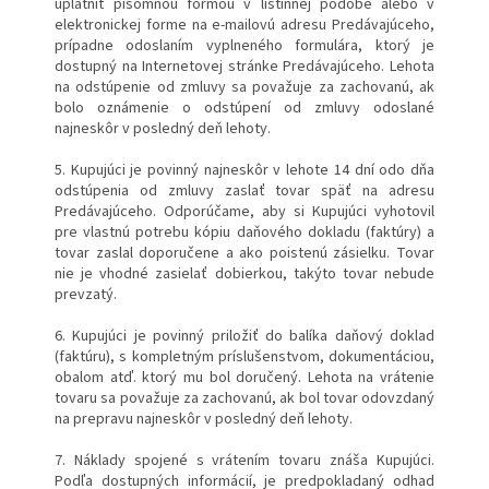
uplatniť písomnou formou v listinnej podobe alebo v
elektronickej forme na e-mailovú adresu Predávajúceho,
prípadne odoslaním vyplneného formulára, ktorý je
dostupný na Internetovej stránke Predávajúceho. Lehota
na odstúpenie od zmluvy sa považuje za zachovanú, ak
bolo oznámenie o odstúpení od zmluvy odoslané
najneskôr v posledný deň lehoty.
5. Kupujúci je povinný najneskôr v lehote 14 dní odo dňa
odstúpenia od zmluvy zaslať tovar späť na adresu
Predávajúceho. Odporúčame, aby si Kupujúci vyhotovil
pre vlastnú potrebu kópiu daňového dokladu (faktúry) a
tovar zaslal doporučene a ako poistenú zásielku. Tovar
nie je vhodné zasielať dobierkou, takýto tovar nebude
prevzatý.
6. Kupujúci je povinný priložiť do balíka daňový doklad
(faktúru), s kompletným príslušenstvom, dokumentáciou,
obalom atď. ktorý mu bol doručený. Lehota na vrátenie
tovaru sa považuje za zachovanú, ak bol tovar odovzdaný
na prepravu najneskôr v posledný deň lehoty.
7. Náklady spojené s vrátením tovaru znáša Kupujúci.
Podľa dostupných informácií, je predpokladaný odhad