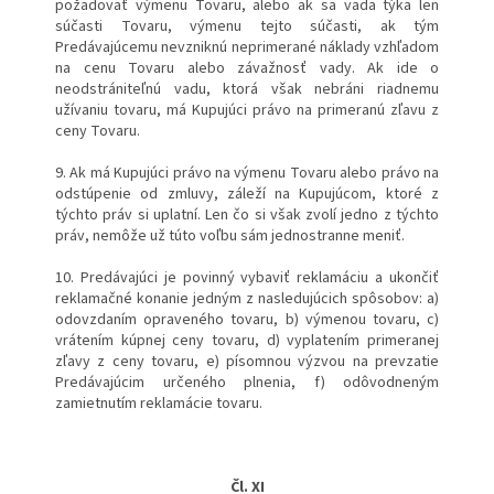
požadovať výmenu Tovaru, alebo ak sa vada týka len
súčasti Tovaru, výmenu tejto súčasti, ak tým
Predávajúcemu nevzniknú neprimerané náklady vzhľadom
na cenu Tovaru alebo závažnosť vady. Ak ide o
neodstrániteľnú vadu, ktorá však nebráni riadnemu
užívaniu tovaru, má Kupujúci právo na primeranú zľavu z
ceny Tovaru.
9. Ak má Kupujúci právo na výmenu Tovaru alebo právo na
odstúpenie od zmluvy, záleží na Kupujúcom, ktoré z
týchto práv si uplatní. Len čo si však zvolí jedno z týchto
práv, nemôže už túto voľbu sám jednostranne meniť.
10. Predávajúci je povinný vybaviť reklamáciu a ukončiť
reklamačné konanie jedným z nasledujúcich spôsobov: a)
odovzdaním opraveného tovaru, b) výmenou tovaru, c)
vrátením kúpnej ceny tovaru, d) vyplatením primeranej
zľavy z ceny tovaru, e) písomnou výzvou na prevzatie
Predávajúcim určeného plnenia, f) odôvodneným
zamietnutím reklamácie tovaru.
Čl. XI