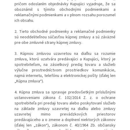
pričom odoslaním objednávky Kupujúci vyjadruje, že sa
oboznámil s týmito obchodnými podmienkami a
reklamačnými podmienkami a v plnom rozsahu porozumel
ich obsahu.
2. Tieto obchodné podmienky a reklamačné podmienky
sú neoddeliteľnou súčasťou kúpnej zmluvy a sú záväzné
pre obe zmluvné strany kúpnej zmluvy.
3. Kúpnou zmluvou uzavretou na diaľku sa rozumie
zmluva, ktorú uzatvára predávajúci a Kupujúci, ktorý je
spotrebiteľom, na zásielkový predaj tovaru a služieb
výlučne prostredníctvom prostriedkov komunikácie,
najmä internetu, telefónu a elektronickej pošty (ďalej len
„Kúpna zmluva“).
4. Kúpna zmluva sa spravuje predovšetkým príslušnými
ustanoveniami zákona č. 102/2014 Z. z. o ochrane
spotrebiteľa pri predaji tovaru alebo poskytovaní služieb
na základe zmluvy uzavretej na diaľku alebo zmluvy
uzavretej mimo prevádzkových priestorov
predávajúceho a o zmene a doplnení niektorých zákonov
(ďalej len „zákon“), zákonom č. 40/1964 Zb. občiansky