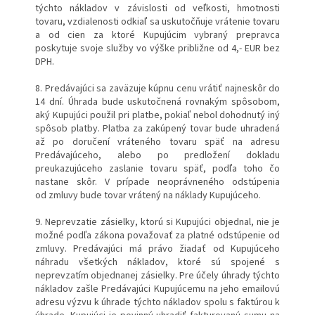
týchto nákladov v závislosti od veľkosti, hmotnosti
tovaru, vzdialenosti odkiaľ sa uskutočňuje vrátenie tovaru
a od cien za ktoré Kupujúcim vybraný prepravca
poskytuje svoje služby vo výške približne od 4,- EUR bez
DPH.
8. Predávajúci sa zaväzuje kúpnu cenu vrátiť najneskôr do
14 dní. Úhrada bude uskutočnená rovnakým spôsobom,
aký Kupujúci použil pri platbe, pokiaľ nebol dohodnutý iný
spôsob platby. Platba za zakúpený tovar bude uhradená
až po doručení vráteného tovaru späť na adresu
Predávajúceho, alebo po predložení dokladu
preukazujúceho zaslanie tovaru späť, podľa toho čo
nastane skôr. V prípade neoprávneného odstúpenia
od zmluvy bude tovar vrátený na náklady Kupujúceho.
9. Neprevzatie zásielky, ktorú si Kupujúci objednal, nie je
možné podľa zákona považovať za platné odstúpenie od
zmluvy. Predávajúci má právo žiadať od Kupujúceho
náhradu všetkých nákladov, ktoré sú spojené s
neprevzatím objednanej zásielky. Pre účely úhrady týchto
nákladov zašle Predávajúci Kupujúcemu na jeho emailovú
adresu výzvu k úhrade týchto nákladov spolu s faktúrou k