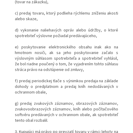
(tovar na zákazku),
c) predaj tovaru, ktorý podlieha rýchlemu zníženiu akosti
alebo skaze,
d) vykonanie naliehavých opráv alebo údržby, o ktoré
spotrebiteľ výslovne požiadal predávajúceho,
e) poskytovanie elektronického obsahu inak ako na
hmotnom nosiči, ak sa jeho poskytovanie začalo s
výslovným súhlasom spotrebiteľa a spotrebiteľ vyhlásil,
že bol riadne poučený o tom, že vyjadrením tohto súhlasu
stráca právo na odstúpenie od zmluvy,
f) predaj periodickej tlače s výnimkou predaja na základe
dohody o predplatnom a predaj kníh nedodávaných v
ochrannom obale,
g) predaj zvukových záznamov, obrazových záznamov,
zvukovoobrazových záznamov, kníh alebo počítačového
softvéru predávaných v ochrannom obale, ak spotrebiteľ
tento obal rozbalil.
3. Kupujúci má právo po prevzatí tovaru v rámci lehoty na