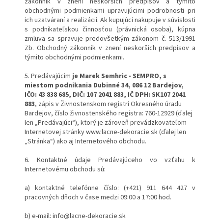
zákonník v znení neskorších predpisov a týmito
obchodnými podmienkami upravujúcimi podrobnosti pri
ich uzatváraní a realizácii. Ak kupujúci nakupuje v súvislosti
s podnikateľskou činnosťou (právnická osoba), kúpna
zmluva sa spravuje predovšetkým zákonom č. 513/1991
Zb. Obchodný zákonník v znení neskorších predpisov a
týmito obchodnými podmienkami.
5. Predávajúcim
je Marek Semhric - SEMPRO, s
miestom podnikania Dubinné 34, 086 12 Bardejov,
IČO: 43 838 685, DIČ: 107 2041 883, IČ DPH: SK107 2041
883
, zápis v Živnostenskom registri Okresného úradu
Bardejov, číslo živnostenského registra: 760-12929 (ďalej
len „Predávajúci“), ktorý je zároveň prevádzkovateľom
Internetovej stránky www.lacne-dekoracie.sk (ďalej len
„Stránka“) ako aj Internetového obchodu.
6. Kontaktné údaje Predávajúceho vo vzťahu k
Internetovému obchodu sú:
a) kontaktné telefónne číslo: (+421) 911 644 427 v
pracovných dňoch v čase medzi 09:00 a 17:00 hod.
b) e-mail: info@lacne-dekoracie.sk