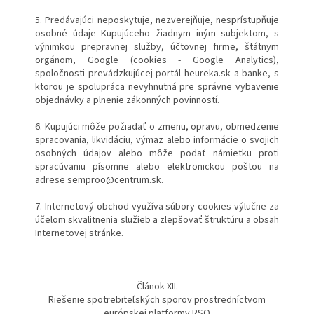
5. Predávajúci neposkytuje, nezverejňuje, nesprístupňuje
osobné údaje Kupujúceho žiadnym iným subjektom, s
výnimkou prepravnej služby, účtovnej firme, štátnym
orgánom, Google (cookies - Google Analytics),
spoločnosti prevádzkujúcej portál heureka.sk a banke, s
ktorou je spolupráca nevyhnutná pre správne vybavenie
objednávky a plnenie zákonných povinností.
6. Kupujúci môže požiadať o zmenu, opravu, obmedzenie
spracovania, likvidáciu, výmaz alebo informácie o svojich
osobných údajov alebo môže podať námietku proti
spracúvaniu písomne alebo elektronickou poštou na
adrese semproo@centrum.sk.
7. Internetový obchod využíva súbory cookies výlučne za
účelom skvalitnenia služieb a zlepšovať štruktúru a obsah
Internetovej stránke.
Článok XII.
Riešenie spotrebiteľských sporov prostredníctvom
európskej platformy RSO