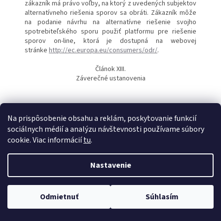
zákazník má právo voľby, na ktorý z uvedených subjektov
alternatívneho riešenia sporov sa obráti. Zákazník môže
na podanie návrhu na alternatívne riešenie svojho
spotrebiteľského sporu použiť platformu pre riešenie
sporov on-line, ktorá je dostupná na webovej
stránke
http://ec.europa.eu/consumers/odr/
.
Článok XIII.
Záverečné ustanovenia
1. Predávajúci si vyhradzuje právo meniť a dopĺňať tieto
Na prispôsobenie obsahu a reklám, poskytovanie funkcií
obchodné podmienky a reklamačné podmienky aj bez
sociálnych médií a analýzu návštevnosti používame súbory
predchádzajúceho upozornenia Kupujúceho. V prípade
cookie. Viac informácií
tu
.
zmeny obchodných podmienok alebo reklamačných
podmienok, sa riadi celý proces nákupu prostredníctvom
tých obchodných podmienok, ktoré boli platné v
Nastavenie
momente odoslania objednávky Kupujúcim a tieto sú
prístupné na internetovej stránke Predávajúceho.
2.Neoddeliteľnou súčasťou týchto obchodných
Odmietnuť
Súhlasím
podmienok je aj reklamačný poriadok.
Tovar odosielame v ten istý deň pri vytvorení objednávky do 12:00
3. Odoslaním objednávky Kupujúci si prečítal obchodné
podmienky ako aj reklamačné podmienky a porozumel ich