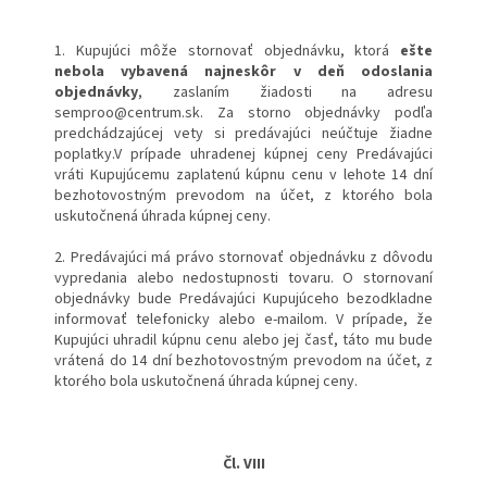
1. Kupujúci môže stornovať objednávku, ktorá
ešte
nebola vybavená najneskôr
v deň odoslania
objednávky
, zaslaním žiadosti na adresu
semproo@centrum.sk. Za storno objednávky podľa
predchádzajúcej vety si predávajúci neúčtuje žiadne
poplatky.V prípade uhradenej kúpnej ceny Predávajúci
vráti Kupujúcemu zaplatenú kúpnu cenu v lehote 14 dní
bezhotovostným prevodom na účet, z ktorého bola
uskutočnená úhrada kúpnej ceny.
2. Predávajúci má právo stornovať objednávku z dôvodu
vypredania alebo nedostupnosti tovaru. O stornovaní
objednávky bude Predávajúci Kupujúceho bezodkladne
informovať telefonicky alebo e-mailom. V prípade, že
Kupujúci uhradil kúpnu cenu alebo jej časť, táto mu bude
vrátená do 14 dní bezhotovostným prevodom na účet, z
ktorého bola uskutočnená úhrada kúpnej ceny.
Čl. VIII