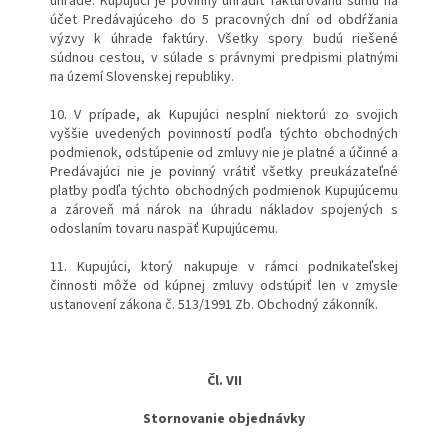
úhrade. Kupujúci je povinný uhradiť fakturovanú sumu na
účet Predávajúceho do 5 pracovných dní od obdŕžania
výzvy k úhrade faktúry. Všetky spory budú riešené
súdnou cestou, v súlade s právnymi predpismi platnými
na území Slovenskej republiky.
10. V prípade, ak Kupujúci nesplní niektorú zo svojich
vyššie uvedených povinností podľa týchto obchodných
podmienok, odstúpenie od zmluvy nie je platné a účinné a
Predávajúci nie je povinný vrátiť všetky preukázateľné
platby podľa týchto obchodných podmienok Kupujúcemu
a zároveň má nárok na úhradu nákladov spojených s
odoslaním tovaru naspäť Kupujúcemu.
11. Kupujúci, ktorý nakupuje v rámci podnikateľskej
činnosti môže od kúpnej zmluvy odstúpiť len v zmysle
ustanovení zákona č. 513/1991 Zb. Obchodný zákonník.
Čl. VII
Stornovanie objednávky