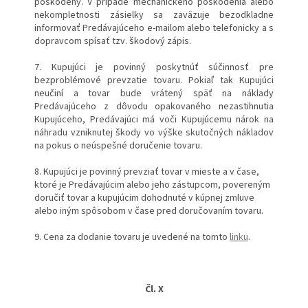
poškodený. V prípade mechanického poškodenia alebo
nekompletnosti zásielky sa zaväzuje bezodkladne
informovať Predávajúceho e-mailom alebo telefonicky a s
dopravcom spísať tzv. škodový zápis.
7. Kupujúci je povinný poskytnúť súčinnosť pre
bezproblémové prevzatie tovaru. Pokiaľ tak Kupujúci
neučiní a tovar bude vrátený späť na náklady
Predávajúceho z dôvodu opakovaného nezastihnutia
Kupujúceho, Predávajúci má voči Kupujúcemu nárok na
náhradu vzniknutej škody vo výške skutočných nákladov
na pokus o neúspešné doručenie tovaru.
8. Kupujúci je povinný prevziať tovar v mieste a v čase,
ktoré je Predávajúcim alebo jeho zástupcom, povereným
doručiť tovar a kupujúcim dohodnuté v kúpnej zmluve
alebo iným spôsobom v čase pred doručovaním tovaru.
9. Cena za dodanie tovaru je uvedené na tomto
linku
.
Čl. X