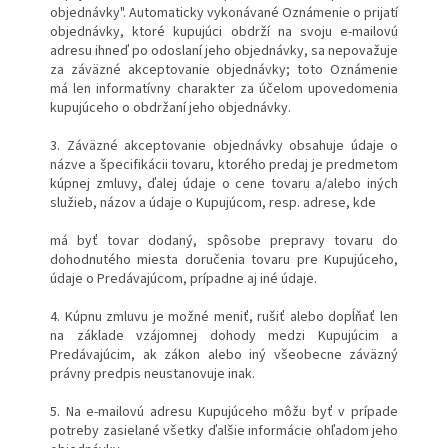
objednávky". Automaticky vykonávané Oznámenie o prijatí
objednávky, ktoré kupujúci obdrží na svoju e-mailovú
adresu ihneď po odoslaní jeho objednávky, sa nepovažuje
za záväzné akceptovanie objednávky; toto Oznámenie
má len informatívny charakter za účelom upovedomenia
kupujúceho o obdržaní jeho objednávky.
3. Záväzné akceptovanie objednávky obsahuje údaje o
názve a špecifikácii tovaru, ktorého predaj je predmetom
kúpnej zmluvy, ďalej údaje o cene tovaru a/alebo iných
služieb, názov a údaje o Kupujúcom, resp. adrese, kde
má byť tovar dodaný, spôsobe prepravy tovaru do
dohodnutého miesta doručenia tovaru pre Kupujúceho,
údaje o Predávajúcom, prípadne aj iné údaje.
4. Kúpnu zmluvu je možné meniť, rušiť alebo dopĺňať len
na základe vzájomnej dohody medzi Kupujúcim a
Predávajúcim, ak zákon alebo iný všeobecne záväzný
právny predpis neustanovuje inak.
5. Na e-mailovú adresu Kupujúceho môžu byť v prípade
potreby zasielané všetky ďalšie informácie ohľadom jeho