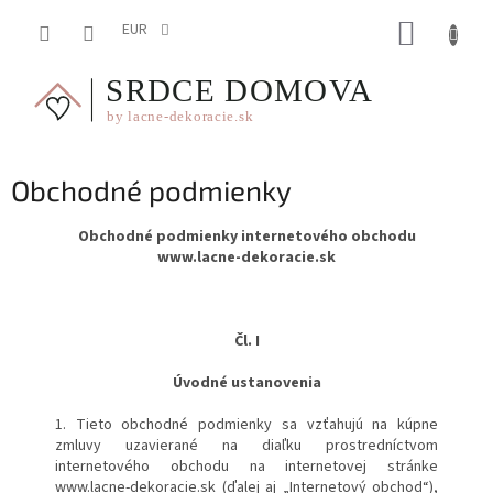
Prejsť
NÁKUP
na
EUR
obsah
KOŠÍK
Obchodné podmienky
Obchodné podmienky internetového obchodu
www.lacne-dekoracie.sk
Čl. I
Úvodné ustanovenia
1. Tieto obchodné podmienky sa vzťahujú na kúpne
zmluvy uzavierané na diaľku prostredníctvom
internetového obchodu na internetovej stránke
www.lacne-dekoracie.sk (ďalej aj „Internetový obchod“),