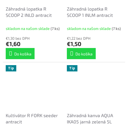
Záhradná lopatka R
Záhradná lopatka R
SCOOP 2 INLD antracit
SCOOP 1 INLM antracit
skladom na našom sklade
(7 ks)
skladom na našom sklade
(7 ks)
€1,30 bez DPH
€1,22 bez DPH
€1,60
€1,50
Do košíka
Do košíka
Tip
Tip
Kultivátor R FORK seeder
Záhradná kanva AQUA
antracit
IKA05 jarná zelená 5L