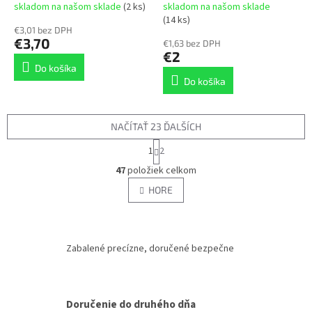
skladom na našom sklade
(2 ks)
skladom na našom sklade
(14 ks)
€3,01 bez DPH
€3,70
€1,63 bez DPH
€2
Do košíka
Do košíka
NAČÍTAŤ 23 ĎALŠÍCH
S
1
2
t
O
r
47
položiek celkom
v
á
l
HORE
n
á
k
d
o
v
a
a
c
Zabalené precízne, doručené bezpečne
n
i
i
e
e
p
r
Doručenie do druhého dňa
v