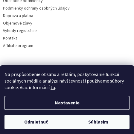
Obchodné podmienky
Podmienky ochrany osobných údajov
Doprava a platba
Objemové zľavy
Výhody registrácie
Kontakt
Affiliate program
Na prispôsobenie obsahu a reklám, poskytovanie funkcií
sociálnych médií a analýzu návštevnosti používame súbory
cookie. Viac informácií
tu
.
Vytvoril Shoptet
Nastavenie
Copyright 2026
lacne-dekoracie.sk
. Všetky práva vyhradené.
Odmietnuť
Súhlasím
Upraviť nastavenie cookies
Tovar odosielame v ten istý deň pri vytvorení objednávky do 12:00