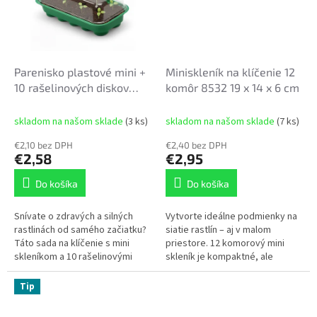
Parenisko plastové mini +
Miniskleník na klíčenie 12
10 rašelinových diskov
komôr 8532 19 x 14 x 6 cm
8556 25 x 12,5 x 3,5 cm
skladom na našom sklade
(3 ks)
skladom na našom sklade
(7 ks)
€2,10 bez DPH
€2,40 bez DPH
€2,58
€2,95
Do košíka
Do košíka
Snívate o zdravých a silných
Vytvorte ideálne podmienky na
rastlinách od samého začiatku?
siatie rastlín – aj v malom
Táto sada na klíčenie s mini
priestore. 12 komorový mini
skleníkom a 10 rašelinovými
skleník je kompaktné, ale
diskami poskytne vašim
neuveriteľne efektívne riešenie
semienkam ideálne podmienky
pre domáce pestovanie.
Tip
na...
Poskytuje...