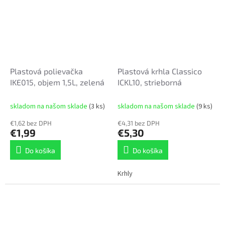
Plastová polievačka
Plastová krhla Classico
IKE015, objem 1,5L, zelená
ICKL10, strieborná
skladom na našom sklade
(3 ks)
skladom na našom sklade
(9 ks)
€1,62 bez DPH
€4,31 bez DPH
€1,99
€5,30
Do košíka
Do košíka
Krhly