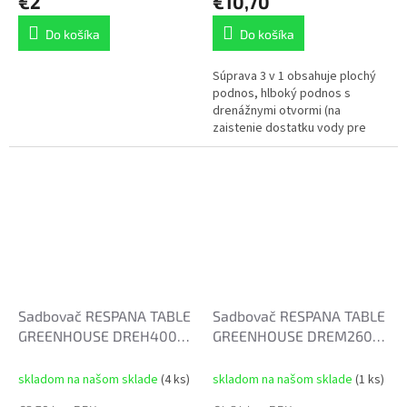
€2
€10,70
Do košíka
Do košíka
Súprava 3 v 1 obsahuje plochý
podnos, hlboký podnos s
drenážnymi otvormi (na
zaistenie dostatku vody pre
vaše rastliny) a vetracie veko na
maximalizáciu klíčenia. Tento...
Sadbovač RESPANA TABLE
Sadbovač RESPANA TABLE
GREENHOUSE DREH400
GREENHOUSE DREM260
39,1cm antracit
25,7cm sivý
skladom na našom sklade
(4 ks)
skladom na našom sklade
(1 ks)