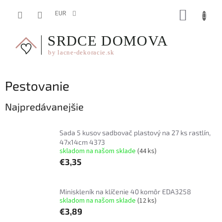
Prejsť
NÁKUP
na
EUR
obsah
KOŠÍK
Pestovanie
Najpredávanejšie
Sada 5 kusov sadbovač plastový na 27 ks rastlín,
47x14cm 4373
skladom na našom sklade
(44 ks)
€3,35
Miniskleník na klíčenie 40 komôr EDA3258
skladom na našom sklade
(12 ks)
€3,89