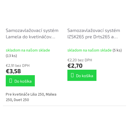
Samozavlažovací systém
Samozavlažovací systém
Lamela do kvetináčov
IZSK265 pre Drts265 a
Mira vysoká 250 LIlia,
Durs265
Malwa, Duet 250
skladom na našom sklade
skladom na našom sklade
(5 ks)
(13 ks)
€2,20 bez DPH
€2,70
€2,91 bez DPH
€3,58
Do košíka
Do košíka
Pre kvetináče Lilia 250, Malwa
250, Duet 250