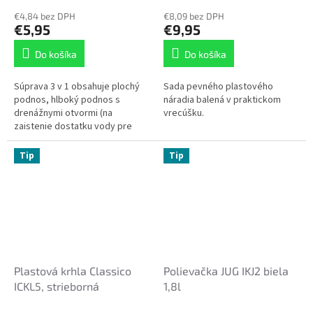
€4,84 bez DPH
€8,09 bez DPH
€5,95
€9,95
Do košíka
Do košíka
Súprava 3 v 1 obsahuje plochý
Sada pevného plastového
podnos, hlboký podnos s
náradia balená v praktickom
drenážnymi otvormi (na
vrecúšku.
zaistenie dostatku vody pre
vaše rastliny) a vetracie veko na
maximalizáciu klíčenia. Tento...
Tip
Tip
Plastová krhla Classico
Polievačka JUG IKJ2 biela
ICKL5, strieborná
1,8l