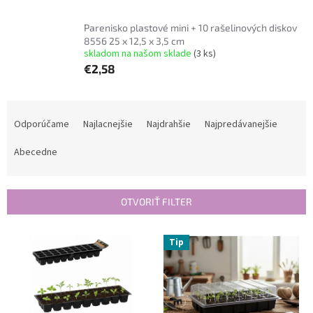
Parenisko plastové mini + 10 rašelinových diskov
8556 25 x 12,5 x 3,5 cm
skladom na našom sklade
(3 ks)
€2,58
R
a
Odporúčame
Najlacnejšie
Najdrahšie
Najpredávanejšie
d
e
Abecedne
n
i
e
OTVORIŤ FILTER
p
r
V
Tip
o
ý
d
p
u
i
k
s
t
p