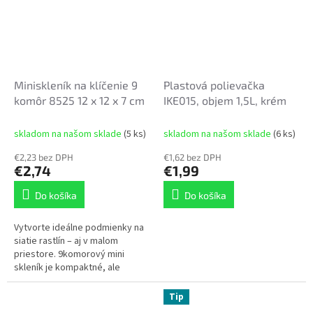
Miniskleník na klíčenie 9
Plastová polievačka
komôr 8525 12 x 12 x 7 cm
IKE015, objem 1,5L, krém
skladom na našom sklade
(5 ks)
skladom na našom sklade
(6 ks)
€2,23 bez DPH
€1,62 bez DPH
€2,74
€1,99
Do košíka
Do košíka
Vytvorte ideálne podmienky na
siatie rastlín – aj v malom
priestore. 9komorový mini
skleník je kompaktné, ale
neuveriteľne efektívne riešenie
pre domáce pestovanie....
Tip