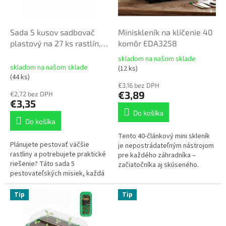
o
r
v
o
d
Sada 5 kusov sadbovač
Miniskleník na klíčenie 40
u
plastový na 27 ks rastlín,
komôr EDA3258
k
47x14cm 4373
skladom na našom sklade
t
Priemerné
skladom na našom sklade
(12 ks)
hodnotenie
o
(44 ks)
produktu
€3,16 bez DPH
v
je
€3,89
€2,72 bez DPH
€3,35
5,0
z
Do košíka
Do košíka
5
hviezdičiek.
Tento 40-článkový mini skleník
Plánujete pestovať väčšie
je nepostrádateľným nástrojom
rastliny a potrebujete praktické
pre každého záhradníka –
riešenie? Táto sada 5
začiatočníka aj skúseného.
pestovateľských misiek, každá
Priehľadný kryt umožňuje
s 27 bunkami, je perfektným
neustále svetlo a sledovanie
riešením pre záhradkárov, ktorí
rastu...
Tip
Tip
si...