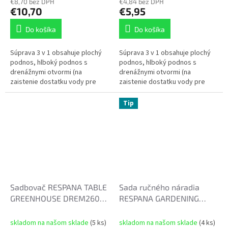
€8,70 bez DPH
€4,84 bez DPH
€10,70
€5,95
Do košíka
Do košíka
Súprava 3 v 1 obsahuje plochý
Súprava 3 v 1 obsahuje plochý
podnos, hlboký podnos s
podnos, hlboký podnos s
drenážnymi otvormi (na
drenážnymi otvormi (na
zaistenie dostatku vody pre
zaistenie dostatku vody pre
vaše rastliny) a vetracie veko na
vaše rastliny) a vetracie veko na
maximalizáciu klíčenia. Tento...
maximalizáciu klíčenia. Tento...
Tip
Sadbovač RESPANA TABLE
Sada ručného náradia
GREENHOUSE DREM260
RESPANA GARDENING
25,7cm antracit
TOOLS SET černá, 6 ks
skladom na našom sklade
(5 ks)
skladom na našom sklade
(4 ks)