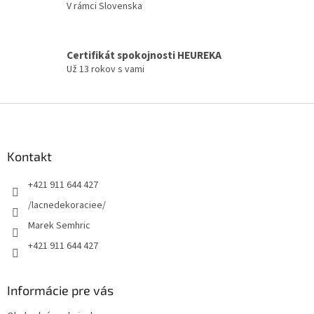
V rámci Slovenska
k
y
v
ý
Certifikát spokojnosti HEUREKA
p
Už 13 rokov s vami
i
s
u
Z
á
p
ä
Kontakt
t
+421 911 644 427
i
e
/lacnedekoraciee/
Marek Semhric
+421 911 644 427
Informácie pre vás