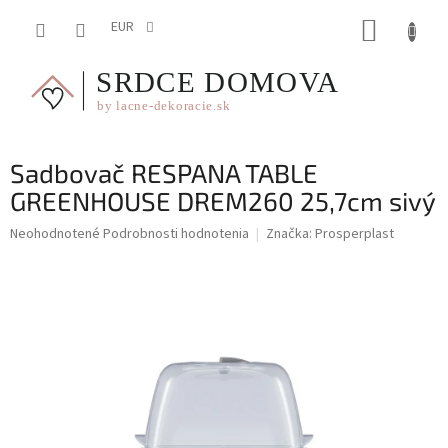
Prejsť
NÁKUP
na
EUR
obsah
KOŠÍK
Sadbovač RESPANA TABLE
GREENHOUSE DREM260 25,7cm sivý
Priemerné
Neohodnotené
Podrobnosti hodnotenia
Značka:
Prosperplast
hodnotenie
produktu
je
0,0
z
5
hviezdičiek.