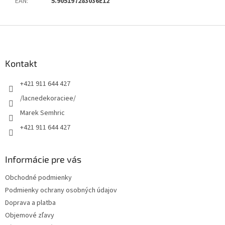
EAN
:
5.905197283036E12
Z
á
p
ä
Kontakt
t
+421 911 644 427
i
e
/lacnedekoraciee/
Marek Semhric
+421 911 644 427
Informácie pre vás
Obchodné podmienky
Podmienky ochrany osobných údajov
Doprava a platba
Objemové zľavy