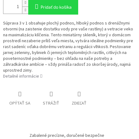
Pridať do košíka
Súprava 3 v 1 obsahuje plochý podnos, hlboký podnos s drenážnymi
otvormi (na zaistenie dostatku vody pre vaše rastliny) a vetracie veko
na maximalizáciu klíčenia. Tento miniatúrny skleník, ktorý v domácom
prostredí nezaberie príliš veľa miesta, vytvára ideálne podmienky pre
rast sadeníc vďaka dobrému vetraniu a regulácii vlhkosti. Pestovanie
jarnej zeleniny, byliniek či jemných teplomilných rastlín, citlivých na
poveternostné podmienky – bez ohľadu na naše potreby a
záhradkárske ambície – vždy prináša radosť zo skoršej úrody, najmä
uprostred zimy.
Detailné informácie
OPÝTAŤ SA
STRÁŽIŤ
ZDIEĽAŤ
Zabalené precízne, doručené bezpečne