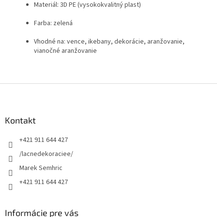
Materiál: 3D PE (vysokokvalitný plast)
Farba: zelená
Vhodné na: vence, ikebany, dekorácie, aranžovanie,
vianočné aranžovanie
Z
á
p
ä
Kontakt
t
+421 911 644 427
i
e
/lacnedekoraciee/
Marek Semhric
+421 911 644 427
Informácie pre vás