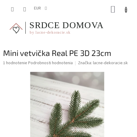
Prejsť
NÁKUP
na
EUR
obsah
KOŠÍK
Mini vetvička Real PE 3D 23cm
Priemerné
1 hodnotenie
Podrobnosti hodnotenia
Značka:
lacne-dekoracie.sk
hodnotenie
produktu
je
5,0
z
5
hviezdičiek.