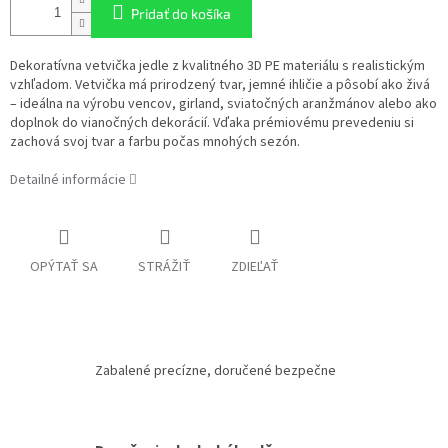
Pridať do košíka
Dekoratívna vetvička jedle z kvalitného 3D PE materiálu s realistickým
vzhľadom. Vetvička má prirodzený tvar, jemné ihličie a pôsobí ako živá
– ideálna na výrobu vencov, girland, sviatočných aranžmánov alebo ako
doplnok do vianočných dekorácií. Vďaka prémiovému prevedeniu si
zachová svoj tvar a farbu počas mnohých sezón.
Detailné informácie
OPÝTAŤ SA
STRÁŽIŤ
ZDIEĽAŤ
Zabalené precízne, doručené bezpečne