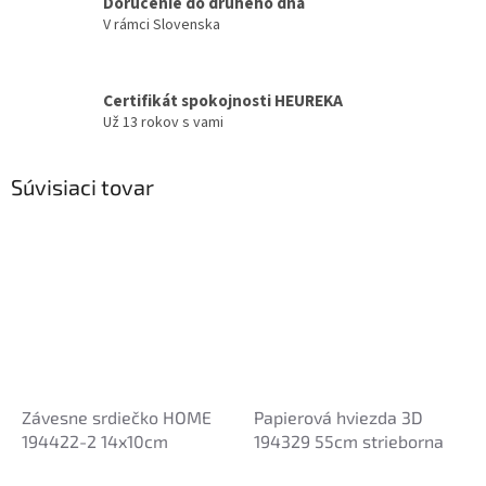
Doručenie do druhého dňa
V rámci Slovenska
Certifikát spokojnosti HEUREKA
Už 13 rokov s vami
Súvisiaci tovar
Závesne srdiečko HOME
Papierová hviezda 3D
194422-2 14x10cm
194329 55cm strieborna