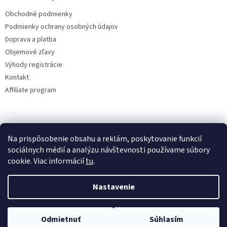
Obchodné podmienky
Podmienky ochrany osobných údajov
Doprava a platba
Objemové zľavy
Výhody registrácie
Kontakt
Affiliate program
Na prispôsobenie obsahu a reklám, poskytovanie funkcií
sociálnych médií a analýzu návštevnosti používame súbory
cookie. Viac informácií
tu
.
Vytvoril Shoptet
Nastavenie
Copyright 2026
lacne-dekoracie.sk
. Všetky práva vyhradené.
Odmietnuť
Súhlasím
Upraviť nastavenie cookies
Tovar odosielame v ten istý deň pri vytvorení objednávky do 12:00