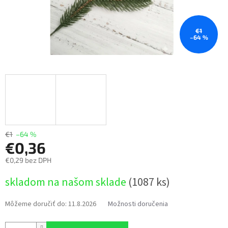
€1
–64 %
€1
–64 %
€0,36
€0,29 bez DPH
Jednotková
skladom na našom sklade
(1087 ks)
cena:
Môžeme doručiť do:
11.8.2026
Možnosti doručenia