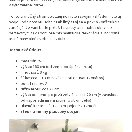
v sýtozelenej farbe.
Tento vianočný stromček zaujme nielen svojím vzhľadom, ale aj
svojou odolnosťou. Jeho
stabilný stojan
a pevná konštrukcia
zaručujú, že vám bude potešiť sviatky po mnoho rokov. Je
perfektným základom pre minimalistické dekorácie aj honosné
aranžmány plné svetiel a ozdob.
Technické údaje:
materiál: PVC
výška: 180 cm (od zeme po špičku hrotu)
hmotnosť: 8 kg
šírka: cca 110 cm (v závislosti od tvaru konárov)
počet dielov: 2
dĺžka hrotu: cca 25 cm
výška od zeme po prvú vetvičku: cca 20 cm (v závislosti
od usporiadania vianočného stromčeka)
Hlavné konáre sú trvalo pripojené ku kmeňu
štvorramenný plastový stojan