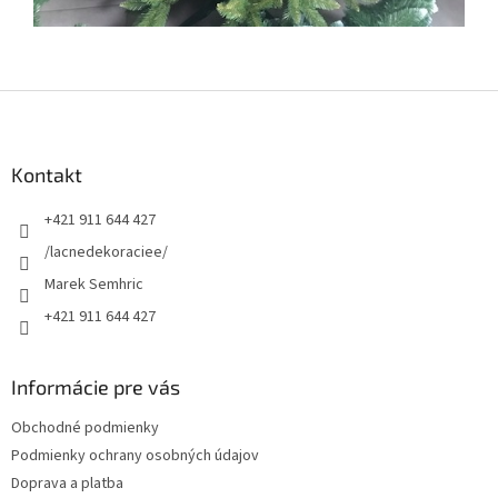
Z
á
p
ä
Kontakt
t
+421 911 644 427
i
e
/lacnedekoraciee/
Marek Semhric
+421 911 644 427
Informácie pre vás
Obchodné podmienky
Podmienky ochrany osobných údajov
Doprava a platba