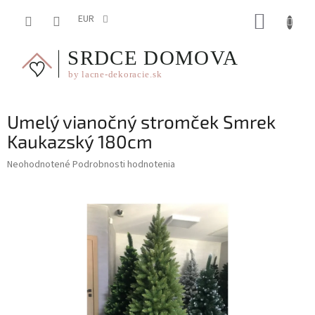
Prejsť
NÁKUP
na
EUR
obsah
KOŠÍK
Umelý vianočný stromček Smrek
Kaukazský 180cm
Priemerné
Neohodnotené
Podrobnosti hodnotenia
hodnotenie
produktu
je
0,0
z
5
hviezdičiek.