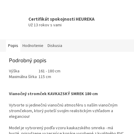
Certifikát spokojnosti HEUREKA
Už 13 rokov s vami
Popis
Hodnotenie
Diskusia
Podrobný popis
Výška
161 - 180 cm
Maximálna šírka
115 cm
Vianočný stromček KAVKAZSKÝ SMREK 180 cm
Vytvorte si jedinečnú vianočnú atmosféru s naším vianočným
stromčekom, ktorý poteší svojím realistickým vzhľadom a
eleganciou!
Model je vytvorený podľa vzoru kaukazského smreka - má
husté, prirodzene vyzerajúce konáre vyrobené z kvalitného PVC