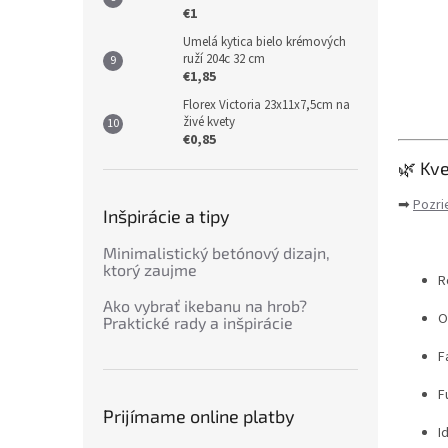
€1
Umelá kytica bielo krémových
ruží 204c 32 cm
€1,85
Florex Victoria 23x11x7,5cm na
živé kvety
€0,85
🌿 Kv
➡
Pozri
Inšpirácie a tipy
Minimalistický betónový dizajn,
ktorý zaujme
R
Ako vybrať ikebanu na hrob?
O
Praktické rady a inšpirácie
F
F
Prijímame online platby
I