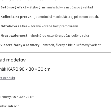
✔
Betónový efekt
– štýlový, minimalistický a nadčasový vzhľad
✔
Kolieska na presun
– jednoduchá manipulácia aj pri plnom obsahu
✔
Odtoková zátka
– zdravé korene bez premokrenia
✔
Mrazuvzdornosť
– vhodné do exteriéru počas celého roka
✔
Viaceré farby a rozmery
– antracit, čierny a bielo-krémový variant
ľad modelov
hlík KARO 90 × 30 × 30 cm
eť produkt
ozmery: 90 × 30 × 29 cm
arba: antracit