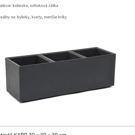
unkcie: kolieska, odtoková zátka
deálny na: bylinky, kvety, menšie kríky
etináč KARO 30 × 30 × 30 cm