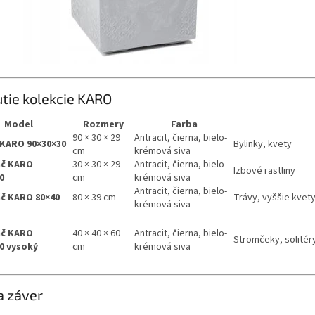
tie kolekcie KARO
Model
Rozmery
Farba
90 × 30 × 29
Antracit, čierna, bielo-
 KARO 90×30×30
Bylinky, kvety
cm
krémová siva
áč KARO
30 × 30 × 29
Antracit, čierna, bielo-
Izbové rastliny
0
cm
krémová siva
Antracit, čierna, bielo-
č KARO 80×40
80 × 39 cm
Trávy, vyššie kvet
krémová siva
áč KARO
40 × 40 × 60
Antracit, čierna, bielo-
Stromčeky, solitér
0 vysoký
cm
krémová siva
a záver