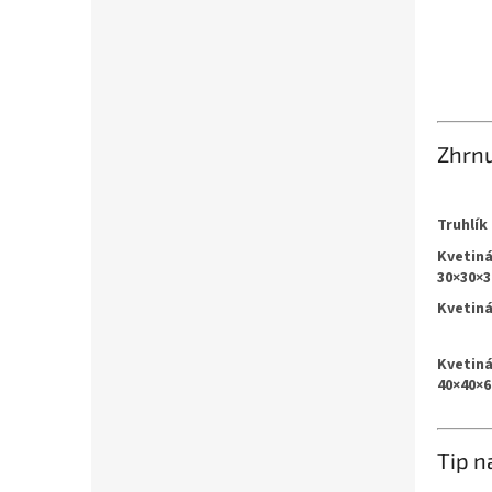
Zhrnu
Truhlík
Kvetin
30×30×3
Kvetiná
Kvetin
40×40×6
Tip n