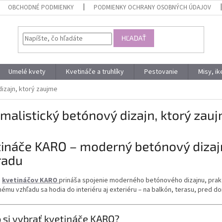
OBCHODNÉ PODMIENKY
PODMIENKY OCHRANY OSOBNÝCH ÚDAJOV
HĽADAŤ
Umelé kvety
Kvetináče a truhlíky
Pestovanie
Misy, i
dizajn, ktorý zaujme
malistický betónový dizajn, ktorý zau
tináče KARO – moderný betónový dizaj
radu
a
kvetináčov KARO
prináša spojenie moderného betónového dizajnu, prakt
ému vzhľadu sa hodia do interiéru aj exteriéru – na balkón, terasu, pred 
 si vybrať kvetináče KARO?