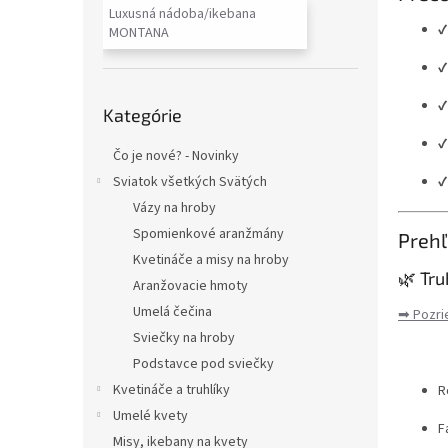
Luxusná nádoba/ikebana
MONTANA
Preskočiť
Kategórie
kategórie
Čo je nové? - Novinky
Sviatok všetkých Svätých
Vázy na hroby
Spomienkové aranžmány
Preh
Kvetináče a misy na hroby
🌿 Tru
Aranžovacie hmoty
Umelá čečina
➡ Pozri
Sviečky na hroby
Podstavce pod sviečky
Kvetináče a truhlíky
R
Umelé kvety
F
Misy, ikebany na kvety