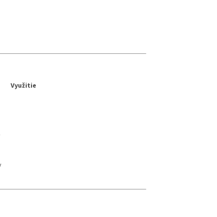
Využitie
y
y