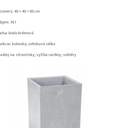
ozmery: 40 × 40 × 60 cm
bjem: 36 l
arba: bielo-krémová
unkcie: kolieska, odtoková zátka
deálny na: stromčeky, vyššie rastliny, solitéry