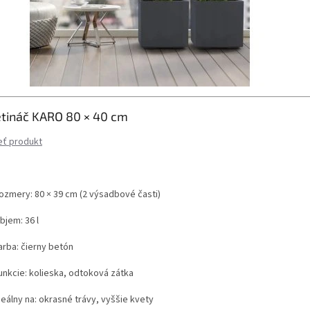
etináč KARO 80 × 40 cm
eť produkt
ozmery: 80 × 39 cm (2 výsadbové časti)
bjem: 36 l
arba: čierny betón
unkcie: kolieska, odtoková zátka
deálny na: okrasné trávy, vyššie kvety