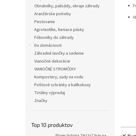
F
Obrubníky, palisády, okraje záhrady
Aranžérske potreby
I
Pestovanie
Agrotextílie, tieniace pásky
Fóliovníky do záhrady
Do domácnosti
Záhradné lavičky a sedenie
Vianočné dekorácie
VIANOČNÉ STROMČEKY
Kompostery, sudy na vodu
Poštové schránky a balíkoboxy
Totálny výpredaj
Značky
Top 10 produktov
🌿 Kv
Florex Victoria 23x11x7,5cm na