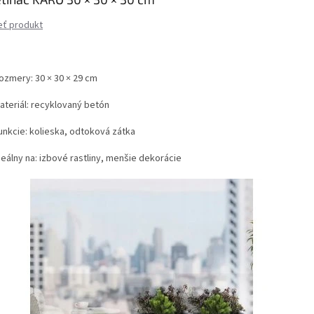
eť produkt
ozmery: 30 × 30 × 29 cm
ateriál: recyklovaný betón
unkcie: kolieska, odtoková zátka
deálny na: izbové rastliny, menšie dekorácie