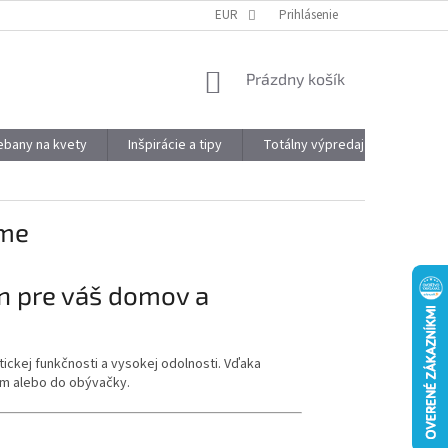
DOPRAVA A PLATBA
OBJEMOVÉ ZĽAVY
EUR
Prihlásenie
VÝHODY REGISTRÁCIE
NÁKUPNÝ
Prázdny košík
KOŠÍK
kebany na kvety
Inšpirácie a tipy
Totálny výpredaj
Značky
jme
n pre váš domov a
ickej funkčnosti a vysokej odolnosti. Vďaka
dom alebo do obývačky.