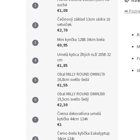
suché
€1,08
➡ Pozri
Čečinový základ 13cm sádra 10
vetvičiek
€2,70
R
Mini kyrička 128B 34cm biela
€0,95
M
Umelá kytica žltých ruží 205B 32
F
cm
€1,85
I
Obal MILLY ROUND DMIN170
16,8cm svetlo šedá
€1,55
Obal MILLY ROUND DMIN200
19,5cm svetlo šedý
€2,30
Čierna dekoratívna umelá
kytička 44cm 124A
€1
Černo-biela kytička Eukalyptup
34cm 124c