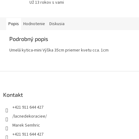
Už 13 rokov s vami
Popis
Hodnotenie
Diskusia
Podrobný popis
Umelá kytica-mini Výška 35cm priemer kvetu cca. 1cm
Z
á
p
ä
Kontakt
t
+421 911 644 427
i
e
/lacnedekoraciee/
Marek Semhric
+421 911 644 427