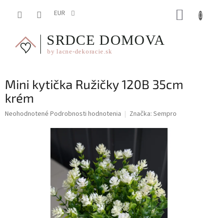
Prejsť
NÁKUP
na
EUR
obsah
KOŠÍK
Mini kytička Ružičky 120B 35cm
krém
Priemerné
Neohodnotené
Podrobnosti hodnotenia
Značka:
Sempro
hodnotenie
produktu
je
0,0
z
5
hviezdičiek.