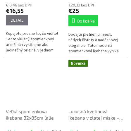
€13,46 bez DPH
€20,33 bez DPH
€16,55
€25
DETAIL
Do košíka
Kupujete presne to, čo vidíte!
Dodajte pietnemu miestu
Tento vkusný spomienkový
nádych čistoty a nadčasovej
aranžmán vyrábame ako
elegancie. Táto moderná
jedinečný originál v jednom
spomienková ikebana vyniká
kusovom vyhotovení.
svojou sviežou farebnou
kombináciou bielej a zelenej,
Novinka
ktorá pôsobí veľmi...
Veľká spomienkova
Luxusná kvetinová
ikebana 32x85cm ľalie
ikebana v zlatej miske –
70 cm