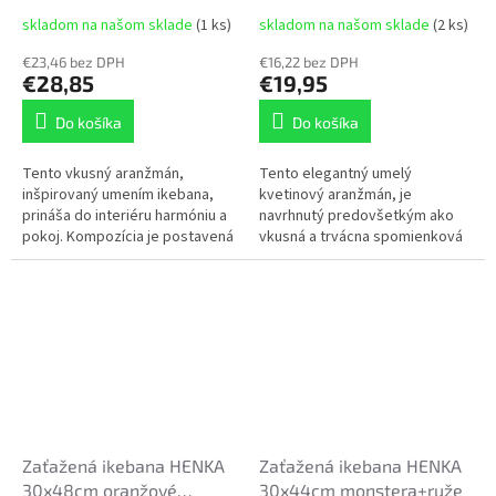
kvietočky
skladom na našom sklade
(1 ks)
skladom na našom sklade
(2 ks)
€23,46 bez DPH
€16,22 bez DPH
€28,85
€19,95
Do košíka
Do košíka
Tento vkusný aranžmán,
Tento elegantný umelý
inšpirovaný umením ikebana,
kvetinový aranžmán, je
prináša do interiéru harmóniu a
navrhnutý predovšetkým ako
pokoj. Kompozícia je postavená
vkusná a trvácna spomienková
na kombinácii jemných bielych
dekorácia. Vďaka špeciálne
ruží, drobnej zelene a
zaťaženej základni je ideálna do
akcentov...
exteriéru na...
Zaťažená ikebana HENKA
Zaťažená ikebana HENKA
30x48cm oranžové
30x44cm monstera+ruže