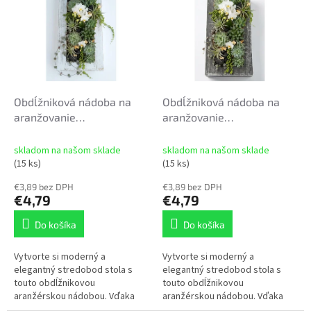
p
r
i
o
s
d
p
u
r
k
o
t
d
Obdĺžniková nádoba na
Obdĺžniková nádoba na
o
u
aranžovanie
aranžovanie
v
k
26,5x13,5x8,7cm bielo
26,5x13,5x8,7cm
t
zlatá
strieborno čierna
skladom na našom sklade
skladom na našom sklade
o
(15 ks)
(15 ks)
v
€3,89 bez DPH
€3,89 bez DPH
€4,79
€4,79
Do košíka
Do košíka
Vytvorte si moderný a
Vytvorte si moderný a
elegantný stredobod stola s
elegantný stredobod stola s
touto obdĺžnikovou
touto obdĺžnikovou
aranžérskou nádobou. Vďaka
aranžérskou nádobou. Vďaka
svojmu čistému geometrickému
svojmu čistému geometrickému