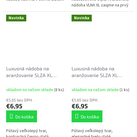
prevedení spája organické línie
nádoba VLNA XL zaujme na prvý
inšpirované prírodnými vlnami
pohľad svojim organickým,
s...
zakriveným tvarom
Novinka
Novinka
pripomínajúcim...
Luxusná nádoba na
Luxusná nádoba na
aranžovanie SLZA XL
aranžovanie SLZA XL
42x23,5x10cm čierno-
42x23,5x10cm bielo-zlatá
zlatá
skladom na našom sklade
(8 ks)
skladom na našom sklade
(1 ks)
€5,65 bez DPH
€5,65 bez DPH
€6,95
€6,95
Do košíka
Do košíka
Pútavý veľkolepý tvar,
Pútavý veľkolepý tvar,
kontrastná čierno-zlatá
elegantné bielo-zlaté