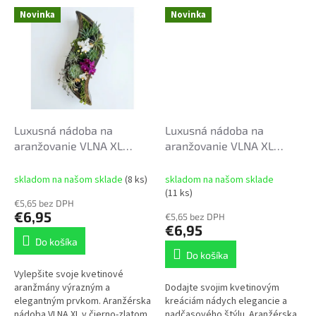
tvaru a povrchovej úprave s
tvaru a povrchovej úprave s
Novinka
Novinka
jemnou patinou dodá...
jemnou patinou dodá...
Luxusná nádoba na
Luxusná nádoba na
aranžovanie VLNA XL
aranžovanie VLNA XL
45x14,5x10,5cm čierno-
45x14,5x10,5cm bielo-
zlatá
zlatá
skladom na našom sklade
(8 ks)
skladom na našom sklade
(11 ks)
€5,65 bez DPH
€6,95
€5,65 bez DPH
€6,95
Do košíka
Do košíka
Vylepšite svoje kvetinové
aranžmány výrazným a
Dodajte svojim kvetinovým
elegantným prvkom. Aranžérska
kreáciám nádych elegancie a
nádoba VLNA XL v čierno-zlatom
nadčasového štýlu. Aranžérska