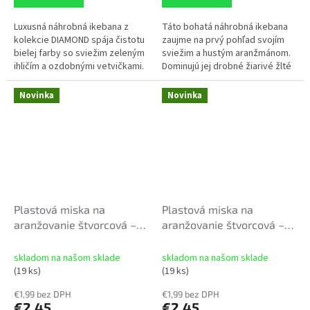
Luxusná náhrobná ikebana z
Táto bohatá náhrobná ikebana
kolekcie DIAMOND spája čistotu
zaujme na prvý pohľad svojím
bielej farby so sviežim zeleným
sviežim a hustým aranžmánom.
ihličím a ozdobnými vetvičkami.
Dominujú jej drobné žiarivé žlté
Dominantou aranžmánu je
kvietky, ktoré sú vkusne
nádherná, plne rozkvitnutá...
prepletené kontrastnými
Novinka
Novinka
tmavými...
Plastová miska na
Plastová miska na
aranžovanie štvorcová –
aranžovanie štvorcová –
grafit (20,5 x 20,5 x 6,8
biela (20,5 x 20,5 x 6,8
cm)
cm)
skladom na našom sklade
skladom na našom sklade
(19 ks)
(19 ks)
€1,99 bez DPH
€1,99 bez DPH
€2,45
€2,45