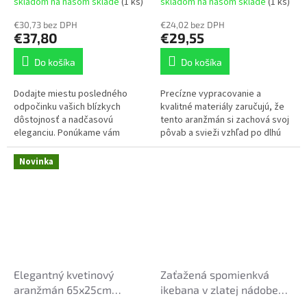
skladom na našom sklade
(1 ks)
skladom na našom sklade
(1 ks)
€30,73 bez DPH
€24,02 bez DPH
€37,80
€29,55
Do košíka
Do košíka
Dodajte miestu posledného
Precízne vypracovanie a
odpočinku vašich blízkych
kvalitné materiály zaručujú, že
dôstojnosť a nadčasovú
tento aranžmán si zachová svoj
eleganciu. Ponúkame vám
pôvab a svieži vzhľad po dlhú
jedinečný kus, ktorý je presne
dobu. Zakúpením si
taký, ako ho vidíte na
objednávate tovar z fotografie.
Novinka
priloženej...
Elegantný kvetinový
Zaťažená spomienkvá
aranžmán 65x25cm
ikebana v zlatej nádobe
ruže+orchidey
27x55cm modro-biele