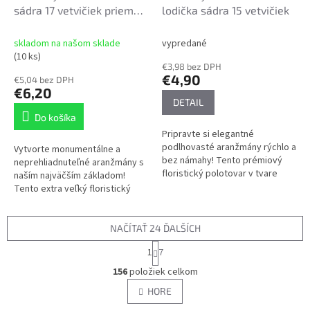
sádra 17 vetvičiek priemer
lodička sádra 15 vetvičiek
23cm
skladom na našom sklade
vypredané
(10 ks)
€3,98 bez DPH
€4,90
€5,04 bez DPH
€6,20
DETAIL
Do košíka
Pripravte si elegantné
podlhovasté aranžmány rýchlo a
Vytvorte monumentálne a
bez námahy! Tento prémiový
neprehliadnuteľné aranžmány s
floristický polotovar v tvare
naším najväčším základom!
lodičky je perfektným
Tento extra veľký floristický
štartovacím bodom pre tvorbu
polotovar s celkovou výškou až
bohatých...
40 cm predstavuje ideálne
riešenie...
NAČÍTAŤ 24 ĎALŠÍCH
S
1
7
t
O
r
156
položiek celkom
v
á
l
HORE
n
á
k