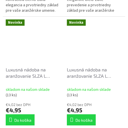
elegancia a prvotriedny základ
prevedenie a prvotriedny
pre vaše aranžérske umenie.
základ pre vaše aranžérske
Luxusná miska na aranžovanie v
umenie. Luxusná miska na
tvare slzy vo veľkosti XL
aranžovanie v tvare slzy vo
Novinka
Novinka
predstavuje...
veľkosti XL je ideálnou...
Luxusná nádoba na
Luxusná nádoba na
aranžovanie SLZA L
aranžovanie SLZA L
33x18x9,5cm čierno-zlatá
33x18x9,5cm bielo-zlatá
skladom na našom sklade
skladom na našom sklade
(13 ks)
(13 ks)
€4,02 bez DPH
€4,02 bez DPH
€4,95
€4,95
Do košíka
Do košíka