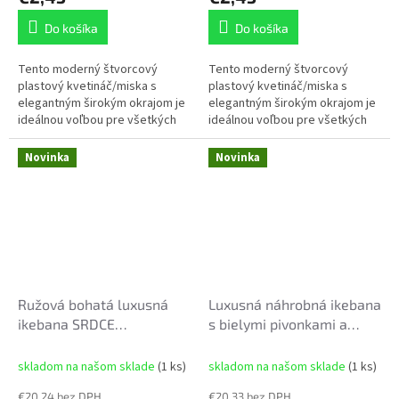
Do košíka
Do košíka
Tento moderný štvorcový
Tento moderný štvorcový
plastový kvetináč/miska s
plastový kvetináč/miska s
elegantným širokým okrajom je
elegantným širokým okrajom je
ideálnou voľbou pre všetkých
ideálnou voľbou pre všetkých
floristov aj kreatívnych
floristov aj kreatívnych
nadšencov. Vďaka svojmu
nadšencov. Vďaka svojmu
Novinka
Novinka
čistému,...
čistému,...
Ružová bohatá luxusná
Luxusná náhrobná ikebana
ikebana SRDCE
s bielymi pivonkami a
33x33x19cm
kalami v lodičke (65 cm)
skladom na našom sklade
(1 ks)
skladom na našom sklade
(1 ks)
€20,24 bez DPH
€20,33 bez DPH