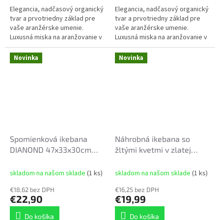
Elegancia, nadčasový organický
Elegancia, nadčasový organický
tvar a prvotriedny základ pre
tvar a prvotriedny základ pre
vaše aranžérske umenie.
vaše aranžérske umenie.
Luxusná miska na aranžovanie v
Luxusná miska na aranžovanie v
tvare slzy je ideálnou voľbou
tvare slzy je ideálnou voľbou
pre všetkých floristov aj...
pre všetkých floristov aj...
Novinka
Novinka
Spomienková ikebana
Náhrobná ikebana so
DIANOND 47x33x30cm
žltými kvetmi v zlatej
biele kvety
miske (50 cm)
skladom na našom sklade
(1 ks)
skladom na našom sklade
(1 ks)
€18,62 bez DPH
€16,25 bez DPH
€22,90
€19,99
Do košíka
Do košíka