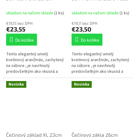
ruže+Ľalia
skladom na našom sklade
(1 ks)
skladom na našom sklade
(1 ks)
€19,15 bez DPH
€19,11 bez DPH
€23,55
€23,50
Do košíka
Do košíka
Tento elegantný umelý
Tento elegantný umelý
kvetinový aranžmán, zachytený
kvetinový aranžmán, zachytený
na súbore , je navrhnutý
na súbore , je navrhnutý
predovšetkým ako vkusná a
predovšetkým ako vkusná a
trvácna spomienková
trvácna spomienková
dekorácia. Vďaka špeciálne
dekorácia. Vďaka špeciálne
Novinka
Novinka
zaťaženej základni je...
zaťaženej základni je...
Čečinový základ XL 23cm
Čečinový zákla 26cm