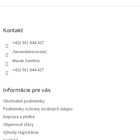
d
o
v
Z
a
a
c
á
n
i
p
i
e
ä
Kontakt
e
p
t
r
+421 911 644 427
i
v
e
k
/lacnedekoraciee/
y
Marek Semhric
v
ý
+421 911 644 427
p
i
s
Informácie pre vás
u
Obchodné podmienky
Podmienky ochrany osobných údajov
Doprava a platba
Objemové zľavy
Výhody registrácie