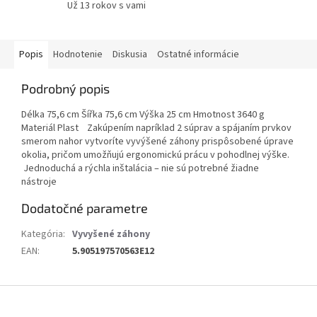
Už 13 rokov s vami
Popis
Hodnotenie
Diskusia
Ostatné informácie
Podrobný popis
Délka 75,6 cm Šířka 75,6 cm Výška 25 cm Hmotnost 3640 g
Materiál Plast Zakúpením napríklad 2 súprav a spájaním prvkov
smerom nahor vytvoríte vyvýšené záhony prispôsobené úprave
okolia, pričom umožňujú ergonomickú prácu v pohodlnej výške.
Jednoduchá a rýchla inštalácia – nie sú potrebné žiadne
nástroje
Dodatočné parametre
Kategória
:
Vyvyšené záhony
EAN
:
5.905197570563E12
Z
á