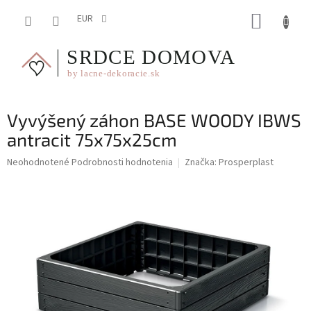
Prejsť
NÁKUP
na
EUR
obsah
KOŠÍK
Vyvýšený záhon BASE WOODY IBWS
antracit 75x75x25cm
Priemerné
Neohodnotené
Podrobnosti hodnotenia
Značka:
Prosperplast
hodnotenie
produktu
je
0,0
z
5
hviezdičiek.