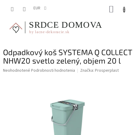
Prejsť
NÁKUP
na
EUR
obsah
KOŠÍK
Odpadkový koš SYSTEMA Q COLLECT
NHW20 svetlo zelený, objem 20 l
Priemerné
Neohodnotené
Podrobnosti hodnotenia
Značka:
Prosperplast
hodnotenie
produktu
je
0,0
z
5
hviezdičiek.