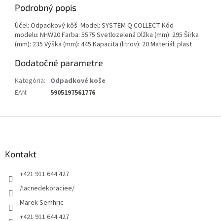
Podrobný popis
Účel: Odpadkový kôš Model: SYSTEM Q COLLECT Kód
modelu: NHW20 Farba: 5575 Svetlozelená Dĺžka (mm): 295 Šírka
(mm): 235 Výška (mm): 445 Kapacita (litrov): 20 Materiál: plast
Dodatočné parametre
Kategória
:
Odpadkové koše
EAN
:
5905197561776
Z
á
p
ä
Kontakt
t
+421 911 644 427
i
e
/lacnedekoraciee/
Marek Semhric
+421 911 644 427