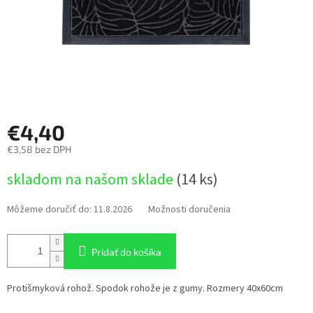
€4,40
€3,58 bez DPH
Jednotková
skladom na našom sklade
(14 ks)
cena:
Môžeme doručiť do:
11.8.2026
Možnosti doručenia
Pridať do košíka
Protišmyková rohož. Spodok rohože je z gumy. Rozmery 40x60cm