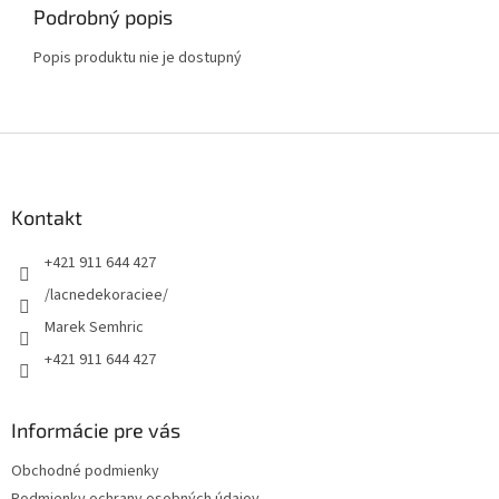
Podrobný popis
Popis produktu nie je dostupný
Z
á
p
ä
Kontakt
t
+421 911 644 427
i
e
/lacnedekoraciee/
Marek Semhric
+421 911 644 427
Informácie pre vás
Obchodné podmienky
Podmienky ochrany osobných údajov