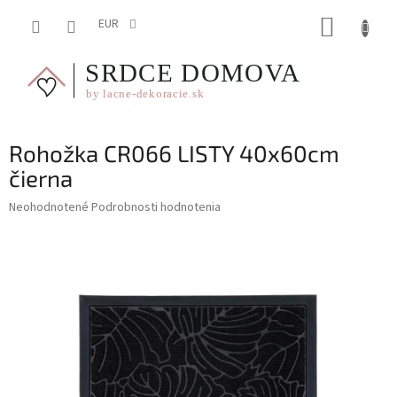
Prejsť
NÁKUP
na
EUR
obsah
KOŠÍK
Rohožka CR066 LISTY 40x60cm
čierna
Priemerné
Neohodnotené
Podrobnosti hodnotenia
hodnotenie
produktu
je
0,0
z
5
hviezdičiek.