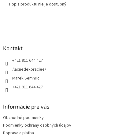
Popis produktu nie je dostupný
Z
á
p
ä
Kontakt
t
+421 911 644 427
i
e
/lacnedekoraciee/
Marek Semhric
+421 911 644 427
Informácie pre vás
Obchodné podmienky
Podmienky ochrany osobných údajov
Doprava a platba