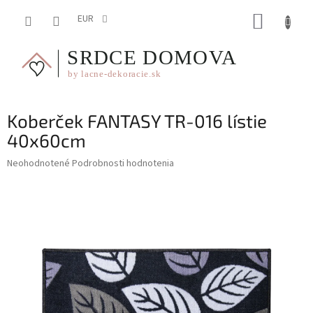
Prejsť
NÁKUP
na
EUR
obsah
KOŠÍK
Koberček FANTASY TR-016 lístie
40x60cm
Priemerné
Neohodnotené
Podrobnosti hodnotenia
hodnotenie
produktu
je
0,0
z
5
hviezdičiek.