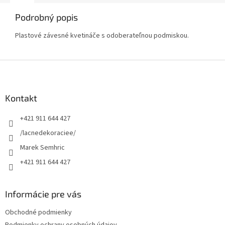
Podrobný popis
Plastové závesné kvetináče s odoberateľnou podmiskou.
Z
á
p
ä
Kontakt
t
+421 911 644 427
i
e
/lacnedekoraciee/
Marek Semhric
+421 911 644 427
Informácie pre vás
Obchodné podmienky
Podmienky ochrany osobných údajov