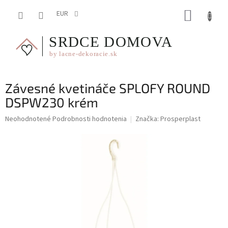
Prejsť
NÁKUP
na
EUR
obsah
KOŠÍK
Závesné kvetináče SPLOFY ROUND
DSPW230 krém
Priemerné
Neohodnotené
Podrobnosti hodnotenia
Značka:
Prosperplast
hodnotenie
produktu
je
0,0
z
5
hviezdičiek.