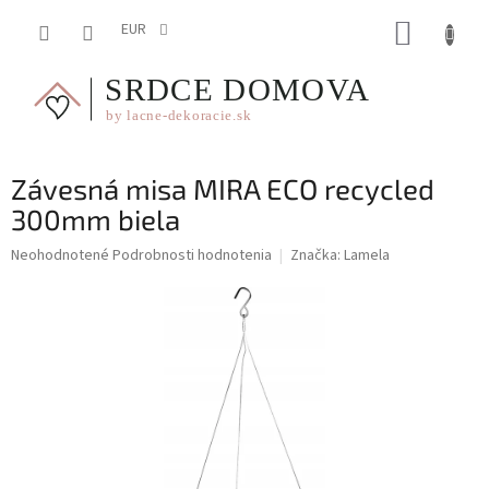
Prejsť
NÁKUP
na
EUR
obsah
KOŠÍK
Závesná misa MIRA ECO recycled
300mm biela
Priemerné
Neohodnotené
Podrobnosti hodnotenia
Značka:
Lamela
hodnotenie
produktu
je
0,0
z
5
hviezdičiek.