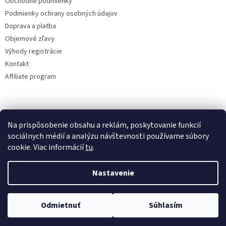
Obchodné podmienky
Podmienky ochrany osobných údajov
Doprava a platba
Objemové zľavy
Výhody registrácie
Kontakt
Affiliate program
Na prispôsobenie obsahu a reklám, poskytovanie funkcií
sociálnych médií a analýzu návštevnosti používame súbory
cookie. Viac informácií
tu
.
Vytvoril Shoptet
Nastavenie
Copyright 2026
lacne-dekoracie.sk
. Všetky práva vyhradené.
Odmietnuť
Súhlasím
Upraviť nastavenie cookies
Tovar odosielame v ten istý deň pri vytvorení objednávky do 12:00