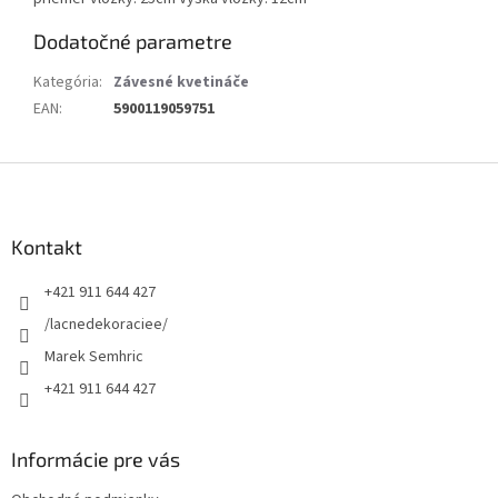
Dodatočné parametre
Kategória
:
Závesné kvetináče
EAN
:
5900119059751
Z
á
p
ä
Kontakt
t
+421 911 644 427
i
e
/lacnedekoraciee/
Marek Semhric
+421 911 644 427
Informácie pre vás