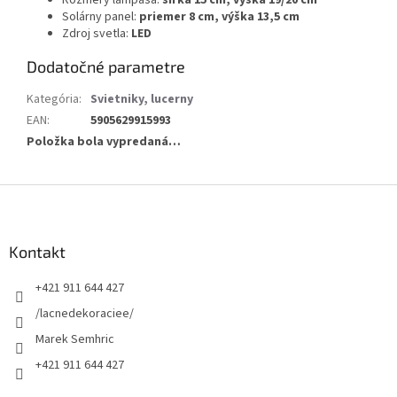
Solárny panel:
priemer 8 cm, výška 13,5 cm
Zdroj svetla:
LED
Dodatočné parametre
Kategória
:
Svietniky, lucerny
EAN
:
5905629915993
Položka bola vypredaná…
Z
á
p
ä
Kontakt
t
+421 911 644 427
i
e
/lacnedekoraciee/
Marek Semhric
+421 911 644 427