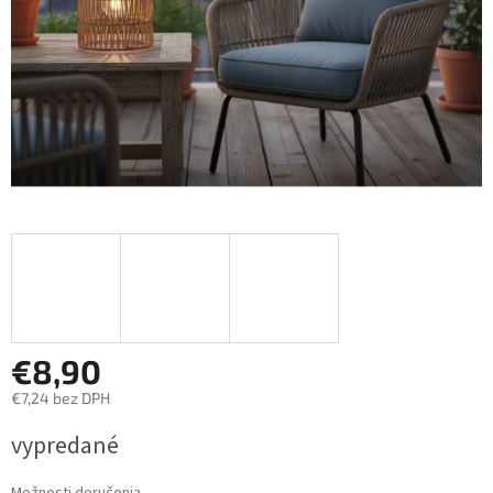
€8,90
€7,24 bez DPH
Jednotková
vypredané
cena:
Možnosti doručenia