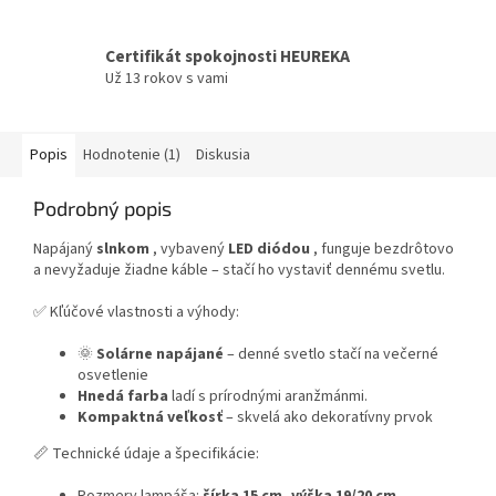
Certifikát spokojnosti HEUREKA
Už 13 rokov s vami
Popis
Hodnotenie (1)
Diskusia
Podrobný popis
Napájaný
slnkom
, vybavený
LED diódou
, funguje bezdrôtovo
a nevyžaduje žiadne káble – stačí ho vystaviť dennému svetlu.
✅ Kľúčové vlastnosti a výhody:
🌞
Solárne napájané
– denné svetlo stačí na večerné
osvetlenie
Hnedá farba
ladí s prírodnými aranžmánmi.
Kompaktná veľkosť
– skvelá ako dekoratívny prvok
📏 Technické údaje a špecifikácie:
Rozmery lampáša:
šírka 15 cm, výška 19/20 cm