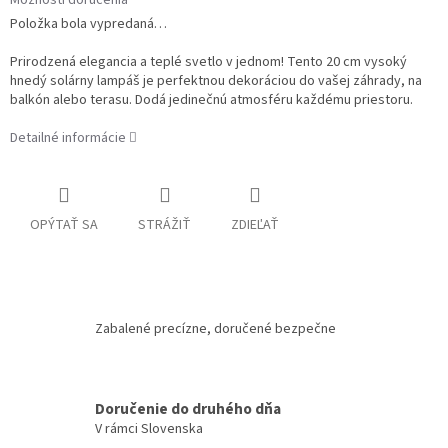
Položka bola vypredaná…
Prirodzená elegancia a teplé svetlo v jednom! Tento 20 cm vysoký
hnedý solárny lampáš je perfektnou dekoráciou do vašej záhrady, na
balkón alebo terasu. Dodá jedinečnú atmosféru každému priestoru.
Detailné informácie
OPÝTAŤ SA
STRÁŽIŤ
ZDIEĽAŤ
Zabalené precízne, doručené bezpečne
Doručenie do druhého dňa
V rámci Slovenska