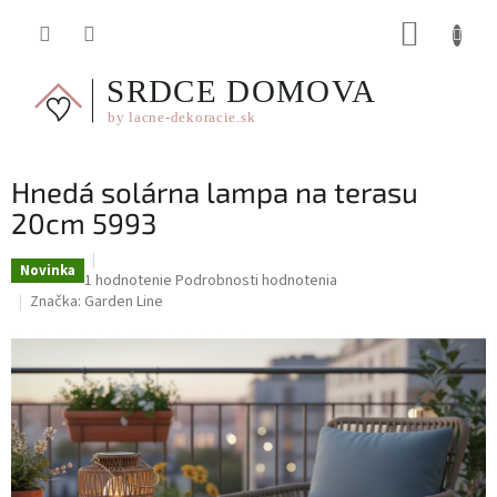
Prejsť
NÁKUP
na
obsah
KOŠÍK
Hnedá solárna lampa na terasu
20cm 5993
Novinka
Priemerné
1 hodnotenie
Podrobnosti hodnotenia
hodnotenie
Značka:
Garden Line
produktu
je
5,0
z
5
hviezdičiek.