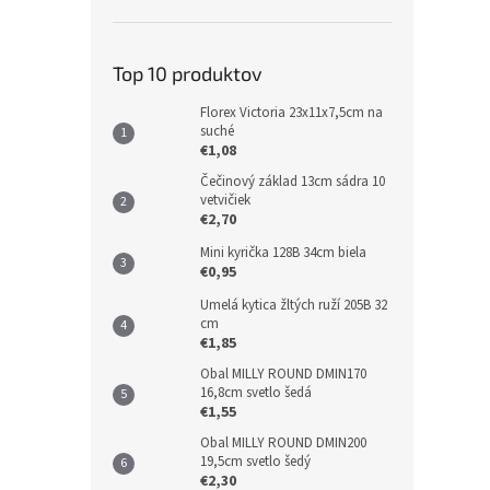
Top 10 produktov
Florex Victoria 23x11x7,5cm na
suché
€1,08
Čečinový základ 13cm sádra 10
vetvičiek
€2,70
Mini kyrička 128B 34cm biela
€0,95
Umelá kytica žltých ruží 205B 32
cm
€1,85
Obal MILLY ROUND DMIN170
16,8cm svetlo šedá
€1,55
Obal MILLY ROUND DMIN200
19,5cm svetlo šedý
€2,30