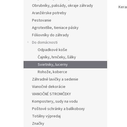
Obrubníky, palisády, okraje záhrady
Kera
Aranžérske potreby
Pestovanie
Agrotextílie, tieniace pásky
Fóliovníky do záhrady
Do domácnosti
Odpadkové koše
Čajníky, hrnčeky, šálky
Svietniky, lucerny
Rohože, koberce
Záhradné lavičky a sedenie
Vianočné dekorácie
VIANOČNÉ STROMČEKY
Kompostery, sudy na vodu
Poštové schránky a balíkoboxy
Totálny výpredaj
Značky