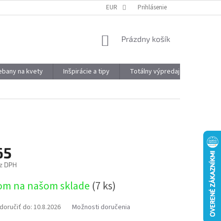
DOPRAVA A PLATBA
OBJEMOVÉ ZĽAVY
EUR
Prihlásenie
VÝHODY REGISTRÁCIE
NÁKUPNÝ
Prázdny košík
KOŠÍK
kebany na kvety
Inšpirácie a tipy
Totálny výpredaj
Značky
65
z DPH
ová
om na našom sklade
(7 ks)
oručiť do:
10.8.2026
Možnosti doručenia