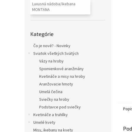
Luxusná nádoba/ikebana
MONTANA
Preskočiť
Kategórie
kategórie
Čo je nové? - Novinky
Sviatok všetkých Svätých
Vázy na hroby
Spomienkové aranžmány
Kvetináče a misy na hroby
Aranžovacie hmoty
Umelá čečina
Sviečky na hroby
Podstavce pod sviečky
Popi
Kvetináče a truhlíky
Umelé kvety
Pod
Misy, ikebany na kvety