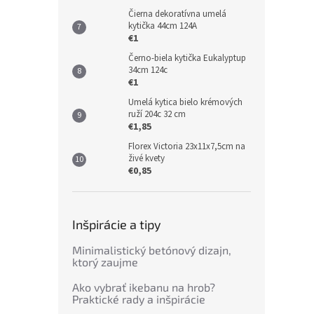
Čierna dekoratívna umelá
kytička 44cm 124A
€1
Černo-biela kytička Eukalyptup
34cm 124c
€1
Umelá kytica bielo krémových
ruží 204c 32 cm
€1,85
Florex Victoria 23x11x7,5cm na
živé kvety
€0,85
Inšpirácie a tipy
Minimalistický betónový dizajn,
ktorý zaujme
Ako vybrať ikebanu na hrob?
Praktické rady a inšpirácie