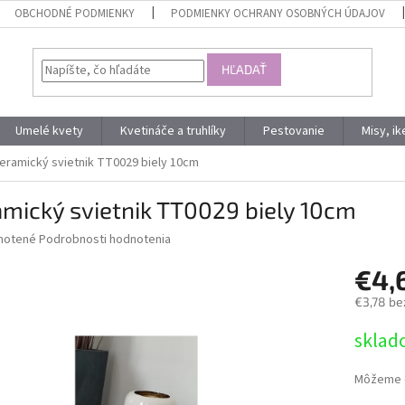
OBCHODNÉ PODMIENKY
PODMIENKY OCHRANY OSOBNÝCH ÚDAJOV
HĽADAŤ
Umelé kvety
Kvetináče a truhlíky
Pestovanie
Misy, i
eramický svietnik TT0029 biely 10cm
mický svietnik TT0029 biely 10cm
né
notené
Podrobnosti hodnotenia
nie
€4,
u
€3,78 be
Jednotk
sklad
cena:
iek.
Môžeme d