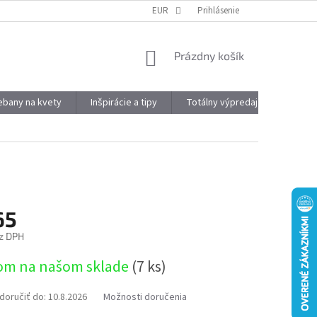
DOPRAVA A PLATBA
OBJEMOVÉ ZĽAVY
EUR
Prihlásenie
VÝHODY REGISTRÁCIE
NÁKUPNÝ
Prázdny košík
KOŠÍK
kebany na kvety
Inšpirácie a tipy
Totálny výpredaj
Značky
65
z DPH
ová
om na našom sklade
(7 ks)
oručiť do:
10.8.2026
Možnosti doručenia