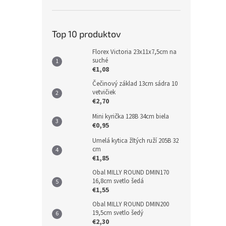
Top 10 produktov
Florex Victoria 23x11x7,5cm na
suché
€1,08
Čečinový základ 13cm sádra 10
vetvičiek
€2,70
Mini kyrička 128B 34cm biela
€0,95
Umelá kytica žltých ruží 205B 32
cm
€1,85
Obal MILLY ROUND DMIN170
16,8cm svetlo šedá
€1,55
Obal MILLY ROUND DMIN200
19,5cm svetlo šedý
€2,30