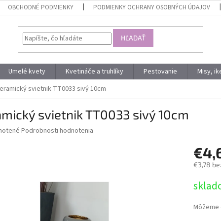
OBCHODNÉ PODMIENKY
PODMIENKY OCHRANY OSOBNÝCH ÚDAJOV
HĽADAŤ
Umelé kvety
Kvetináče a truhlíky
Pestovanie
Misy, i
eramický svietnik TT0033 sivý 10cm
mický svietnik TT0033 sivý 10cm
né
notené
Podrobnosti hodnotenia
nie
€4,
u
€3,78 be
Jednotk
sklad
cena:
iek.
Môžeme d