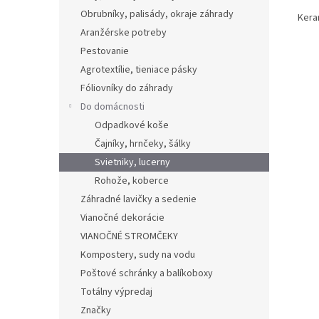
Obrubníky, palisády, okraje záhrady
Kera
Aranžérske potreby
Pestovanie
Agrotextílie, tieniace pásky
Fóliovníky do záhrady
Do domácnosti
Odpadkové koše
Čajníky, hrnčeky, šálky
Svietniky, lucerny
Rohože, koberce
Záhradné lavičky a sedenie
Vianočné dekorácie
VIANOČNÉ STROMČEKY
Kompostery, sudy na vodu
Poštové schránky a balíkoboxy
Totálny výpredaj
Značky