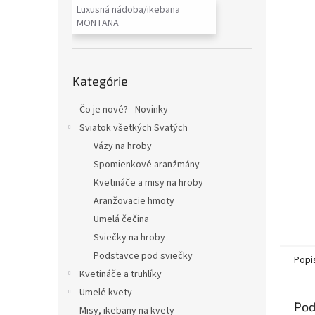
Luxusná nádoba/ikebana
MONTANA
Preskočiť
Kategórie
kategórie
Čo je nové? - Novinky
Sviatok všetkých Svätých
Vázy na hroby
Spomienkové aranžmány
Kvetináče a misy na hroby
Aranžovacie hmoty
Umelá čečina
Sviečky na hroby
Podstavce pod sviečky
Popi
Kvetináče a truhlíky
Umelé kvety
Pod
Misy, ikebany na kvety