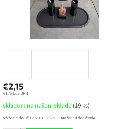
€2,15
€1,75 bez DPH
Jednotková
skladom na našom sklade
(19 ks)
cena:
Môžeme doručiť do:
10.8.2026
Možnosti doručenia