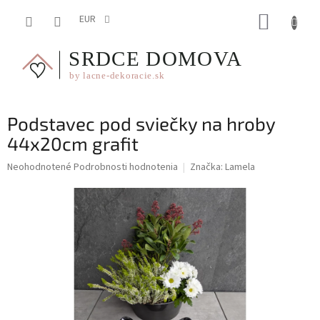
Prejsť
NÁKUP
na
EUR
obsah
KOŠÍK
Podstavec pod sviečky na hroby
44x20cm grafit
Priemerné
Neohodnotené
Podrobnosti hodnotenia
Značka:
Lamela
hodnotenie
produktu
je
0,0
z
5
hviezdičiek.