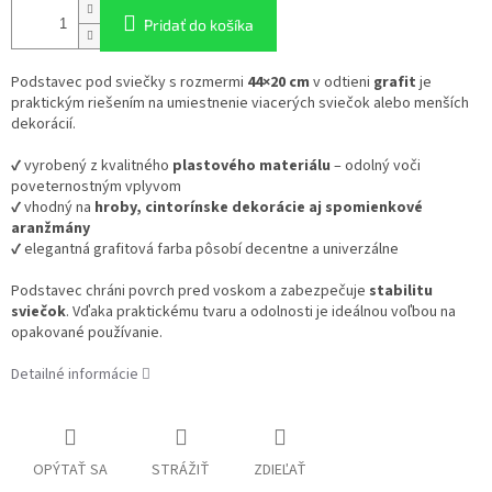
Pridať do košíka
Podstavec pod sviečky s rozmermi
44×20 cm
v odtieni
grafit
je
praktickým riešením na umiestnenie viacerých sviečok alebo menších
dekorácií.
✔ vyrobený z kvalitného
plastového materiálu
– odolný voči
poveternostným vplyvom
✔ vhodný na
hroby, cintorínske dekorácie aj spomienkové
aranžmány
✔ elegantná grafitová farba pôsobí decentne a univerzálne
Podstavec chráni povrch pred voskom a zabezpečuje
stabilitu
sviečok
. Vďaka praktickému tvaru a odolnosti je ideálnou voľbou na
opakované používanie.
Detailné informácie
OPÝTAŤ SA
STRÁŽIŤ
ZDIEĽAŤ