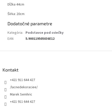
Dĺžka 44cm
Šírka: 20cm
Dodatočné parametre
Kategória
:
Podstavce pod sviečky
EAN
:
5.900119505036E12
Z
á
p
ä
Kontakt
t
+421 911 644 427
i
e
/lacnedekoraciee/
Marek Semhric
+421 911 644 427