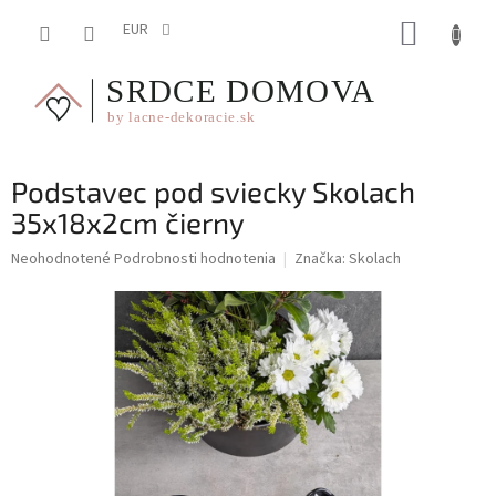
Prejsť
NÁKUP
na
EUR
obsah
KOŠÍK
Podstavec pod sviecky Skolach
35x18x2cm čierny
Priemerné
Neohodnotené
Podrobnosti hodnotenia
Značka:
Skolach
hodnotenie
produktu
je
0,0
z
5
hviezdičiek.