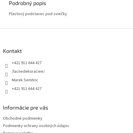
Podrobný popis
Plastový podstavec pod sviečky
Z
á
p
ä
Kontakt
t
+421 911 644 427
i
e
/lacnedekoraciee/
Marek Semhric
+421 911 644 427
Informácie pre vás
Obchodné podmienky
Podmienky ochrany osobných údajov