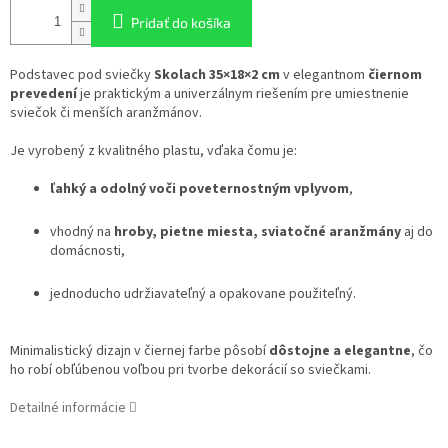
Pridať do košíka
Podstavec pod sviečky
Skolach 35×18×2 cm
v elegantnom
čiernom
prevedení
je praktickým a univerzálnym riešením pre umiestnenie
sviečok či menších aranžmánov.
Je vyrobený z kvalitného plastu, vďaka čomu je:
ľahký a odolný voči poveternostným vplyvom
,
vhodný na
hroby, pietne miesta, sviatočné aranžmány
aj do
domácnosti,
jednoducho udržiavateľný a opakovane použiteľný.
Minimalistický dizajn v čiernej farbe pôsobí
dôstojne a elegantne
, čo
ho robí obľúbenou voľbou pri tvorbe dekorácií so sviečkami.
Detailné informácie