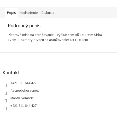
Popis
Hodnotenie
Diskusia
Podrobný popis
Plastová misa na aranžovanie. Výška: 5cm Dĺžka: 19cm Šírka:
17cm Rozmery otvoru na aranžovanie: 4 x 10 x 8cm
Z
á
p
ä
Kontakt
t
+421 911 644 427
i
e
/lacnedekoraciee/
Marek Semhric
+421 911 644 427