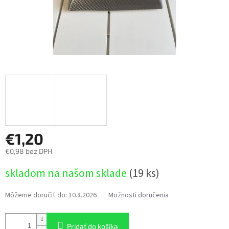
€1,20
€0,98 bez DPH
Jednotková
skladom na našom sklade
(19 ks)
cena:
Môžeme doručiť do:
10.8.2026
Možnosti doručenia
Pridať do košíka