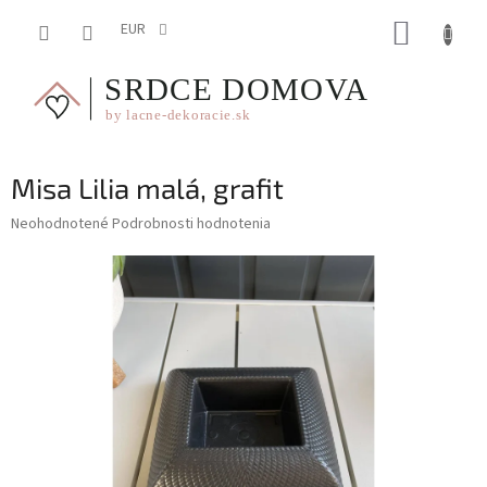
Prejsť
NÁKUP
na
EUR
obsah
KOŠÍK
Misa Lilia malá, grafit
Priemerné
Neohodnotené
Podrobnosti hodnotenia
hodnotenie
produktu
je
0,0
z
5
hviezdičiek.