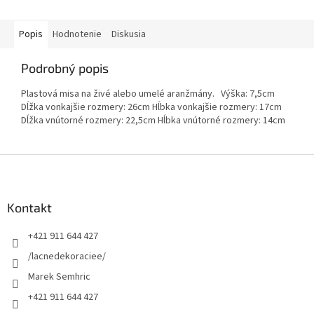
Popis
Hodnotenie
Diskusia
Podrobný popis
Plastová misa na živé alebo umelé aranžmány. Výška: 7,5cm
Dĺžka vonkajšie rozmery: 26cm Hĺbka vonkajšie rozmery: 17cm
Dĺžka vnútorné rozmery: 22,5cm Hĺbka vnútorné rozmery: 14cm
Z
á
p
ä
Kontakt
t
+421 911 644 427
i
e
/lacnedekoraciee/
Marek Semhric
+421 911 644 427