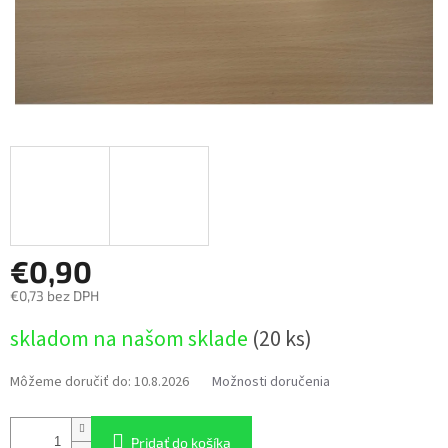
€0,90
€0,73 bez DPH
Jednotková
skladom na našom sklade
(20 ks)
cena:
Môžeme doručiť do:
10.8.2026
Možnosti doručenia
Pridať do košíka