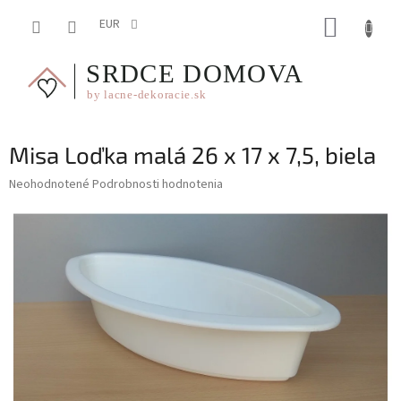
Prejsť
NÁKUP
na
EUR
obsah
KOŠÍK
Misa Loďka malá 26 x 17 x 7,5, biela
Priemerné
Neohodnotené
Podrobnosti hodnotenia
hodnotenie
produktu
je
0,0
z
5
hviezdičiek.