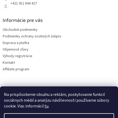
k
+421 911 644 427
y
v
ý
Informácie pre vás
p
i
Obchodné podmienky
s
Podmienky ochrany osobných údajov
u
Doprava a platba
Objemové zľavy
Výhody registrácie
Kontakt
Affiliate program
Na prispôsobenie obsahu a reklám, poskytovanie funkcií
sociálnych médií a analýzu návštevnosti používame súbory
cookie. Viac informácií
tu
.
Vytvoril Shoptet