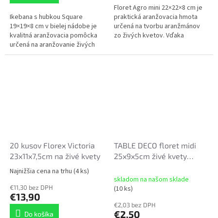
Floret Agro mini 22×22×8 cm je
Ikebana s hubkou Square
praktická aranžovacia hmota
19×19×8 cm v bielej nádobe je
určená na tvorbu aranžmánov
kvalitná aranžovacia pomôcka
zo živých kvetov. Vďaka
určená na aranžovanie živých
nasiakavému materiálu rýchlo
kvetov. Floristická hmota vo
absorbuje vodu a postupne ju
vnútri je vyrobená z
uvoľňuje...
nasiakavého...
20 kusov Florex Victoria
TABLE DECO floret midi
23x11x7,5cm na živé kvety
25x9x5cm živé kvety
zelený podklad
Najnižšia cena na trhu
(4 ks)
Priemerné
skladom na našom sklade
hodnotenie
€11,30 bez DPH
(10 ks)
produktu
€13,90
je
€2,03 bez DPH
5,0
€2,50
Do košíka