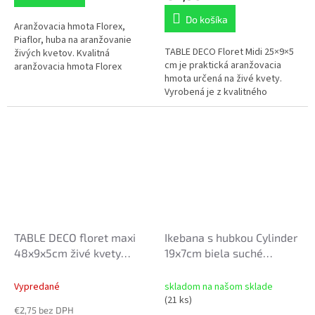
z
5
Do košíka
Aranžovacia hmota Florex,
hviezdičiek.
Piaflor, huba na aranžovanie
TABLE DECO Floret Midi 25×9×5
živých kvetov. Kvalitná
cm je praktická aranžovacia
aranžovacia hmota Florex
hmota určená na živé kvety.
Victoria – balenie 20 kusov.
Vyrobená je z kvalitného
Vhodná na živé kvety, udržiava
nasiakavého materiálu, ktorý
vlhkosť a...
rýchlo absorbuje vodu a
následne ju...
TABLE DECO floret maxi
Ikebana s hubkou Cylinder
48x9x5cm živé kvety
19x7cm biela suché
zelený podklad
aranžovanie
Vypredané
skladom na našom sklade
(21 ks)
€2,75 bez DPH