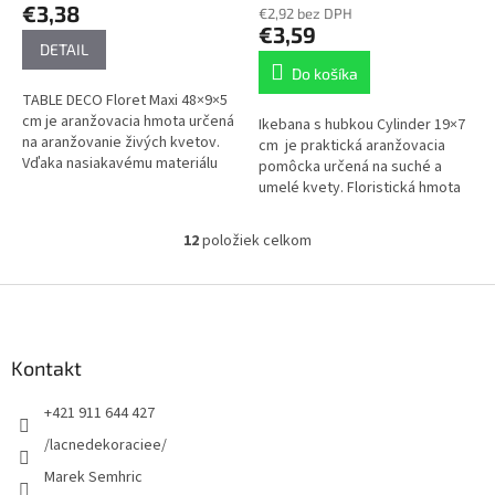
€3,38
€2,92 bez DPH
€3,59
DETAIL
Do košíka
TABLE DECO Floret Maxi 48×9×5
cm je aranžovacia hmota určená
Ikebana s hubkou Cylinder 19×7
na aranžovanie živých kvetov.
cm je praktická aranžovacia
Vďaka nasiakavému materiálu
pomôcka určená na suché a
rýchlo absorbuje vodu a
umelé kvety. Floristická hmota
následne ju postupne uvoľňuje,
má pevnú štruktúru, ktorá
čím...
umožňuje jednoduché...
12
položiek celkom
O
v
l
Z
á
á
d
p
a
ä
Kontakt
c
t
i
+421 911 644 427
i
e
p
e
/lacnedekoraciee/
r
Marek Semhric
v