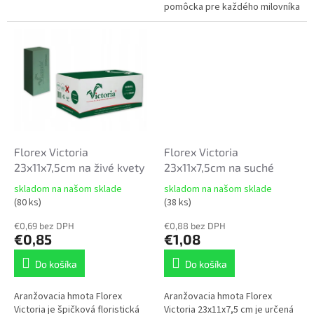
kvetinového aranžovania!
pomôcka pre každého milovníka
Táto biela plastová miska s...
kvetinového aranžovania! Táto
biela plastová miska s pevne...
Florex Victoria
Florex Victoria
23x11x7,5cm na živé kvety
23x11x7,5cm na suché
skladom na našom sklade
skladom na našom sklade
Priemerné
Priemerné
(80 ks)
(38 ks)
hodnotenie
hodnotenie
produktu
produktu
€0,69 bez DPH
€0,88 bez DPH
je
€0,85
je
€1,08
5,0
5,0
z
z
Do košíka
Do košíka
5
5
hviezdičiek.
hviezdičiek.
Aranžovacia hmota Florex
Aranžovacia hmota Florex
Victoria je špičková floristická
Victoria 23x11x7,5 cm je určená