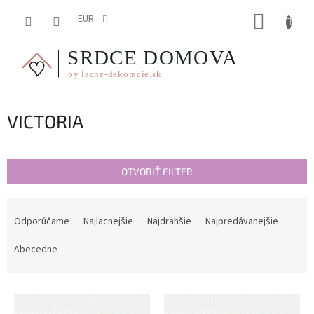
Prejsť
NÁKUP
na
EUR
obsah
KOŠÍK
VICTORIA
OTVORIŤ FILTER
R
a
Odporúčame
Najlacnejšie
Najdrahšie
Najpredávanejšie
d
e
Abecedne
n
i
V
e
ý
p