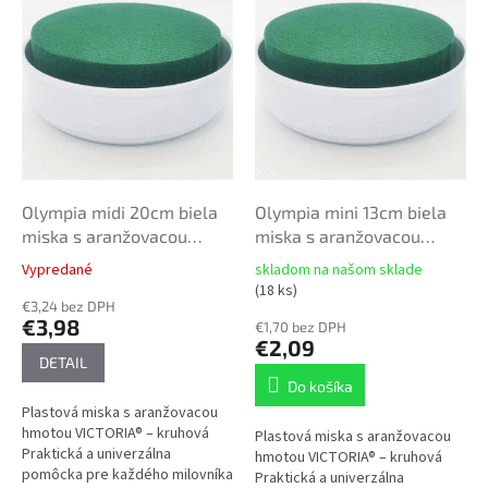
p
r
i
o
s
d
p
u
r
k
o
t
d
o
u
v
k
Olympia midi 20cm biela
Olympia mini 13cm biela
t
miska s aranžovacou
miska s aranžovacou
o
hmotou
hmotou
Vypredané
skladom na našom sklade
Priemerné
v
Priemerné
(18 ks)
hodnotenie
hodnotenie
€3,24 bez DPH
produktu
€3,98
produktu
€1,70 bez DPH
je
je
€2,09
5,0
DETAIL
5,0
z
z
Do košíka
5
5
Plastová miska s aranžovacou
hviezdičiek.
hviezdičiek.
hmotou VICTORIA® – kruhová
Plastová miska s aranžovacou
Praktická a univerzálna
hmotou VICTORIA® – kruhová
pomôcka pre každého milovníka
Praktická a univerzálna