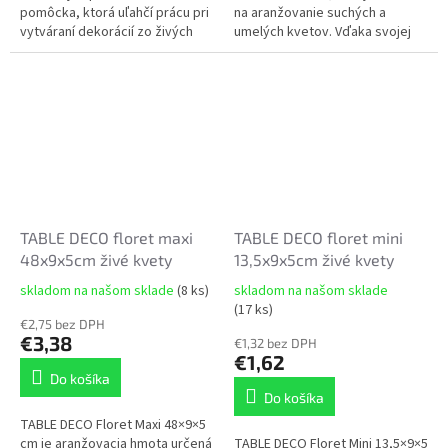
pomôcka, ktorá uľahčí prácu pri
na aranžovanie suchých a
vytváraní dekorácií zo živých
umelých kvetov. Vďaka svojej
kvetov. Vďaka špeciálnej
pevnej a zároveň ľahko
štruktúre dokáže rýchlo nasať
opracovateľnej štruktúre
a...
umožňuje...
TABLE DECO floret maxi
TABLE DECO floret mini
48x9x5cm živé kvety
13,5x9x5cm živé kvety
skladom na našom sklade
(8 ks)
skladom na našom sklade
Priemerné
Priemerné
(17 ks)
hodnotenie
hodnotenie
€2,75 bez DPH
produktu
€3,38
produktu
€1,32 bez DPH
je
je
€1,62
5,0
5,0
Do košíka
z
z
Do košíka
5
5
TABLE DECO Floret Maxi 48×9×5
hviezdičiek.
hviezdičiek.
cm je aranžovacia hmota určená
TABLE DECO Floret Mini 13,5×9×5