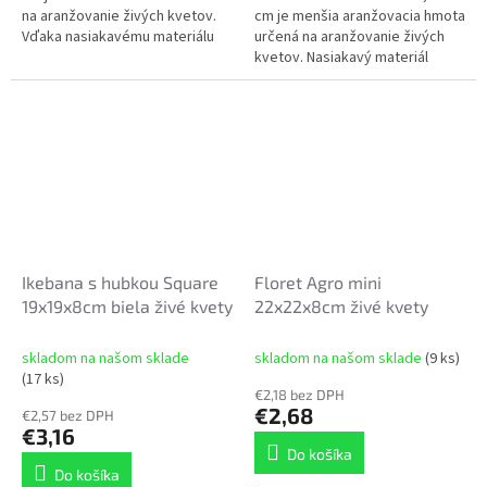
na aranžovanie živých kvetov.
cm je menšia aranžovacia hmota
Vďaka nasiakavému materiálu
určená na aranžovanie živých
rýchlo absorbuje vodu a
kvetov. Nasiakavý materiál
následne ju postupne uvoľňuje,
rýchlo absorbuje vodu a
čím...
postupne ju uvoľňuje do
stoniek,...
Ikebana s hubkou Square
Floret Agro mini
19x19x8cm biela živé kvety
22x22x8cm živé kvety
skladom na našom sklade
skladom na našom sklade
(9 ks)
(17 ks)
€2,18 bez DPH
€2,68
€2,57 bez DPH
€3,16
Do košíka
Do košíka