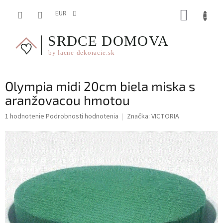
Prejsť
NÁKUP
na
EUR
obsah
KOŠÍK
Olympia midi 20cm biela miska s
aranžovacou hmotou
Priemerné
1 hodnotenie
Podrobnosti hodnotenia
Značka:
VICTORIA
hodnotenie
produktu
je
5,0
z
5
hviezdičiek.