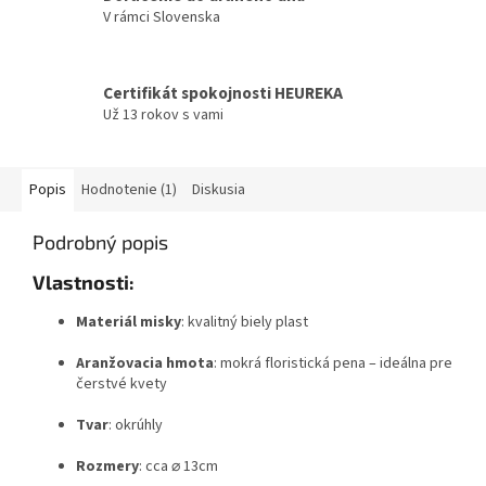
V rámci Slovenska
Certifikát spokojnosti HEUREKA
Už 13 rokov s vami
Popis
Hodnotenie (1)
Diskusia
Podrobný popis
Vlastnosti:
Materiál misky
: kvalitný biely plast
Aranžovacia hmota
: mokrá floristická pena – ideálna pre
čerstvé kvety
Tvar
: okrúhly
Rozmery
: cca ⌀ 13cm