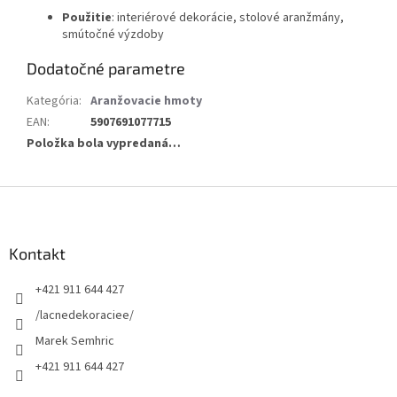
Použitie
: interiérové dekorácie, stolové aranžmány,
smútočné výzdoby
Dodatočné parametre
Kategória
:
Aranžovacie hmoty
EAN
:
5907691077715
Položka bola vypredaná…
Z
á
p
ä
Kontakt
t
+421 911 644 427
i
e
/lacnedekoraciee/
Marek Semhric
+421 911 644 427