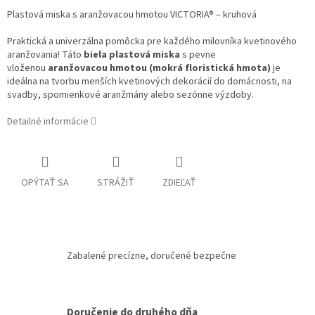
Plastová miska s aranžovacou hmotou VICTORIA® – kruhová
Praktická a univerzálna pomôcka pre každého milovníka kvetinového
aranžovania! Táto
biela plastová miska
s pevne
vloženou
aranžovacou hmotou (mokrá floristická hmota)
je
ideálna na tvorbu menších kvetinových dekorácií do domácnosti, na
svadby, spomienkové aranžmány alebo sezónne výzdoby.
Detailné informácie
OPÝTAŤ SA
STRÁŽIŤ
ZDIEĽAŤ
Zabalené precízne, doručené bezpečne
Doručenie do druhého dňa