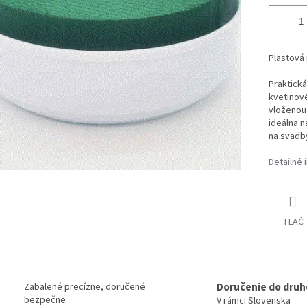
Plastová
Praktick
kvetinov
vloženo
ideálna n
na svadb
Detailné 
TLAČ
Doručenie do druh
Zabalené precízne, doručené
bezpečne
V rámci Slovenska