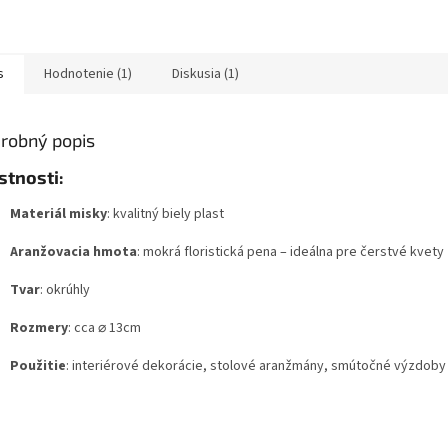
s
Hodnotenie (1)
Diskusia (1)
robný popis
stnosti:
Materiál misky
: kvalitný biely plast
Aranžovacia hmota
: mokrá floristická pena – ideálna pre čerstvé kvety
Tvar
: okrúhly
Rozmery
: cca ⌀ 13cm
Použitie
: interiérové dekorácie, stolové aranžmány, smútočné výzdoby