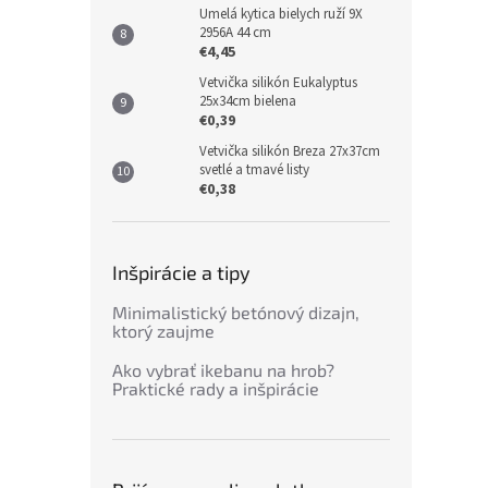
Umelá kytica bielych ruží 9X
2956A 44 cm
€4,45
Vetvička silikón Eukalyptus
25x34cm bielena
€0,39
Vetvička silikón Breza 27x37cm
svetlé a tmavé listy
€0,38
Inšpirácie a tipy
Minimalistický betónový dizajn,
ktorý zaujme
Ako vybrať ikebanu na hrob?
Praktické rady a inšpirácie