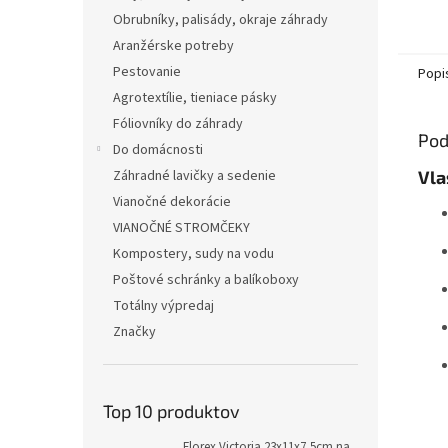
Obrubníky, palisády, okraje záhrady
Aranžérske potreby
Pestovanie
Popi
Agrotextílie, tieniace pásky
Fóliovníky do záhrady
Pod
Do domácnosti
Vla
Záhradné lavičky a sedenie
Vianočné dekorácie
VIANOČNÉ STROMČEKY
Kompostery, sudy na vodu
Poštové schránky a balíkoboxy
Totálny výpredaj
Značky
Top 10 produktov
Florex Victoria 23x11x7,5cm na