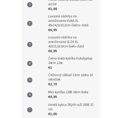
suché
€1,08
Luxusná nádoba na
aranžovanie VLNA XL
45x14,5x10,5cm čierno-zlatá
€6,95
Luxusná nádoba na
aranžovanie SLZA XL
42x23,5x10cm bielo-zlatá
€6,95
Černo-biela kytička Eukalyptup
34cm 124c
€1
Čečinový základ 13cm sádra 10
vetvičiek
€2,70
Mini kyrička 128B 34cm biela
€0,95
Umelá kytica žltých ruží 205B 32
cm
€1,85