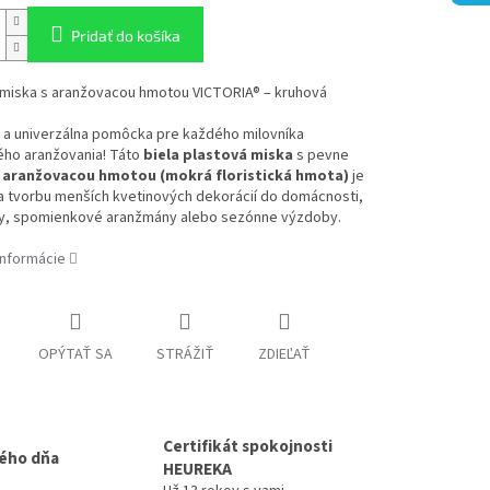
Pridať do košíka
 miska s aranžovacou hmotou VICTORIA® – kruhová
á a univerzálna pomôcka pre každého milovníka
ého aranžovania! Táto
biela plastová miska
s pevne
u
aranžovacou hmotou (mokrá floristická hmota)
je
a tvorbu menších kvetinových dekorácií do domácnosti,
y, spomienkové aranžmány alebo sezónne výzdoby.
informácie
OPÝTAŤ SA
STRÁŽIŤ
ZDIEĽAŤ
Certifikát spokojnosti
ého dňa
HEUREKA