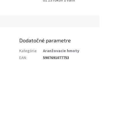
Už 13 rokov s vami
Dodatočné parametre
Kategória
:
Aranžovacie hmoty
EAN
:
5907691077753