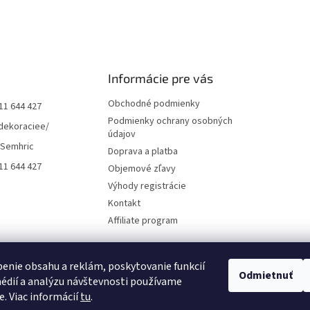
Informácie pre vás
Obchodné podmienky
11 644 427
Podmienky ochrany osobných
dekoraciee/
údajov
 Semhric
Doprava a platba
11 644 427
Objemové zľavy
Výhody registrácie
Kontakt
Affiliate program
enie obsahu a reklám, poskytovanie funkcií
Odmietnuť
édií a analýzu návštevnosti používame
e. Viac informácií
tu
.