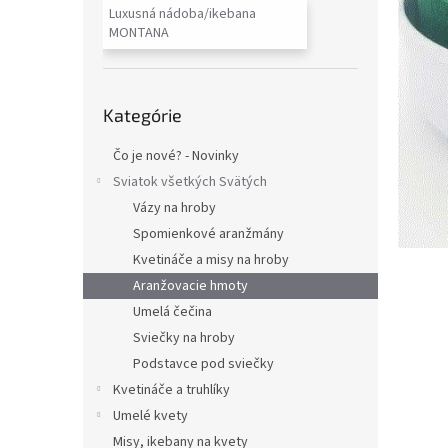
Luxusná nádoba/ikebana
MONTANA
Preskočiť
Kategórie
kategórie
Čo je nové? - Novinky
Sviatok všetkých Svätých
Vázy na hroby
Spomienkové aranžmány
Kvetináče a misy na hroby
Aranžovacie hmoty
Umelá čečina
Sviečky na hroby
Podstavce pod sviečky
Kvetináče a truhlíky
Umelé kvety
Misy, ikebany na kvety