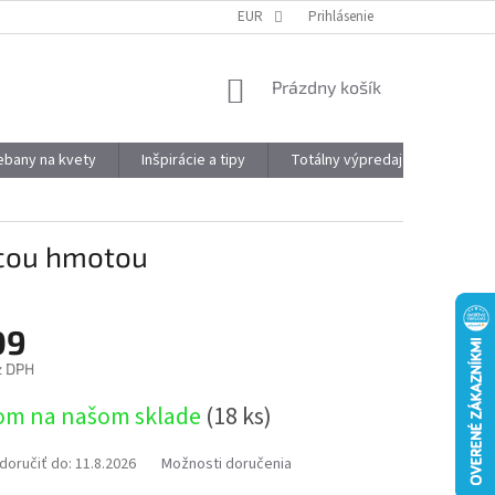
DOPRAVA A PLATBA
OBJEMOVÉ ZĽAVY
EUR
Prihlásenie
VÝHODY REGISTRÁCIE
NÁKUPNÝ
Prázdny košík
KOŠÍK
kebany na kvety
Inšpirácie a tipy
Totálny výpredaj
Značky
acou hmotou
09
z DPH
ová
om na našom sklade
(18 ks)
oručiť do:
11.8.2026
Možnosti doručenia