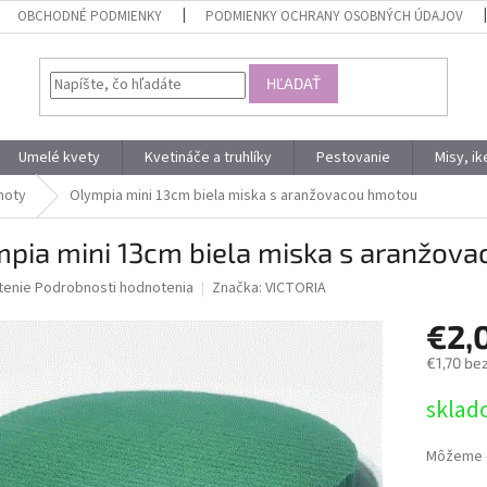
OBCHODNÉ PODMIENKY
PODMIENKY OCHRANY OSOBNÝCH ÚDAJOV
HĽADAŤ
Umelé kvety
Kvetináče a truhlíky
Pestovanie
Misy, i
moty
Olympia mini 13cm biela miska s aranžovacou hmotou
mpia mini 13cm biela miska s aranžov
né
tenie
Podrobnosti hodnotenia
Značka:
VICTORIA
nie
€2,
u
€1,70 be
Jednotk
sklad
cena:
iek.
Môžeme d