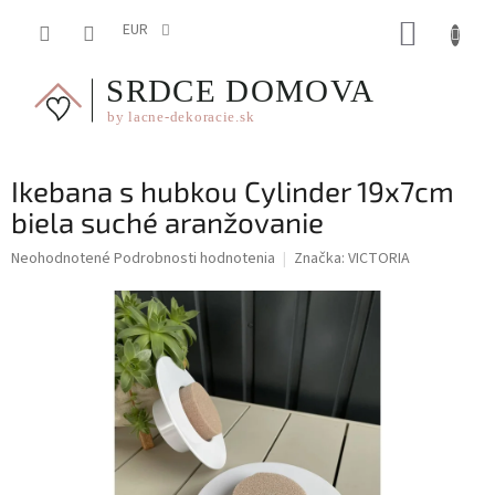
Prejsť
NÁKUP
na
EUR
obsah
KOŠÍK
Ikebana s hubkou Cylinder 19x7cm
biela suché aranžovanie
Priemerné
Neohodnotené
Podrobnosti hodnotenia
Značka:
VICTORIA
hodnotenie
produktu
je
0,0
z
5
hviezdičiek.