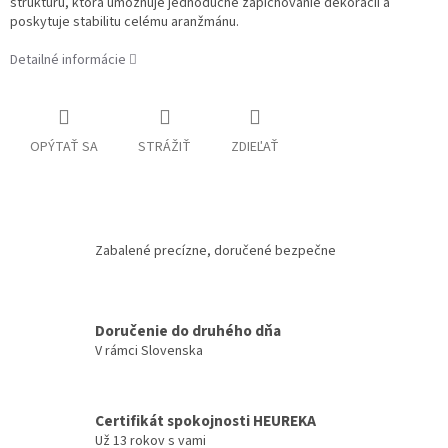
štruktúru, ktorá umožňuje jednoduché zapichovanie dekorácií a
poskytuje stabilitu celému aranžmánu.
Detailné informácie
OPÝTAŤ SA
STRÁŽIŤ
ZDIEĽAŤ
Zabalené precízne, doručené bezpečne
Doručenie do druhého dňa
V rámci Slovenska
Certifikát spokojnosti HEUREKA
Už 13 rokov s vami