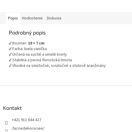
Popis
Hodnotenie
Diskusia
Podrobný popis
✔ Rozmer:
19 × 7 cm
✔ Farba: biela vanička
✔ Určená na suché a umelé kvety
✔ Stabilná a pevná floristická hmota
✔ Vhodná na smútočné, sviatočné a stolové aranžmány
Z
á
p
ä
Kontakt
t
+421 911 644 427
i
e
/lacnedekoraciee/