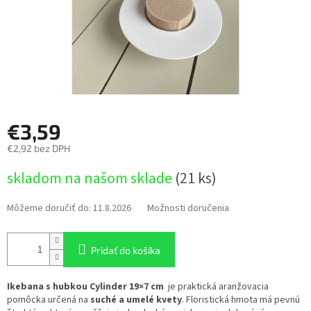
€3,59
€2,92 bez DPH
Jednotková
skladom na našom sklade
(21 ks)
cena:
Môžeme doručiť do:
11.8.2026
Možnosti doručenia
Pridať do košíka
Ikebana s hubkou Cylinder 19×7 cm
je praktická aranžovacia
pomôcka určená na
suché a umelé kvety
. Floristická hmota má pevnú