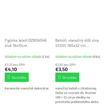
Figúrka Jeleň OZB06046
Behúň, vianočný stôl vlny
sivá 18x10cm
55505 180x32 cm
STRIEBORNÁ
skladom na našom sklade
(1 ks)
skladom na našom sklade
(4 ks)
€3,33 bez DPH
€2,85 bez DPH
€4,10
€3,50
Do košíka
Do košíka
Keramické vianočné dekorácie.
vianočný behúň v striebornej
farbe so vzorom vĺn. Rozmer
180 × 32 cm je ideálny na
prestretie jedálenského alebo