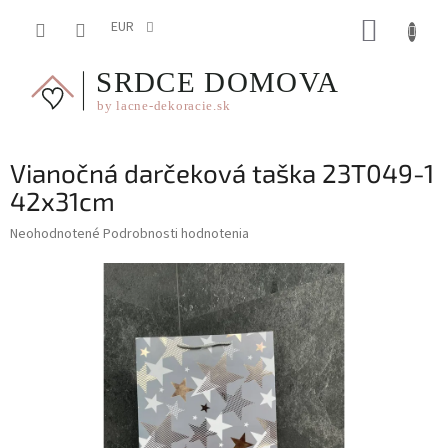
Prejsť
NÁKUP
na
EUR
obsah
KOŠÍK
Vianočná darčeková taška 23T049-1
42x31cm
Priemerné
Neohodnotené
Podrobnosti hodnotenia
hodnotenie
produktu
je
0,0
z
5
hviezdičiek.