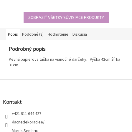
konferenčného stola, kde
vytvorí sviatočnú a luxusnú
atmosféru....
ZOBRAZIŤ VŠETKY SÚVISIACE PRODUKTY
Popis
Podobné (8)
Hodnotenie
Diskusia
Podrobný popis
Pevná papierová taška na vianočné darčeky. Výška 42cm Šírka
31cm
Z
á
p
ä
Kontakt
t
+421 911 644 427
i
e
/lacnedekoraciee/
Marek Semhric