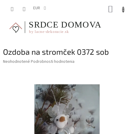
Prejsť
NÁKUP
na
EUR
obsah
KOŠÍK
Ozdoba na stromček 0372 sob
Priemerné
Neohodnotené
Podrobnosti hodnotenia
hodnotenie
produktu
je
0,0
z
5
hviezdičiek.