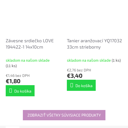
Závesne srdiečko LOVE
Tanier aranžovací YQ17032
194422-1 14x10cm
33cm strieborny
skladom na našom sklade
skladom na našom sklade
(1 ks)
(11 ks)
€2,76 bez DPH
€3,40
€1,46 bez DPH
€1,80
Do košíka
Do košíka
ZOBRAZIŤ VŠETKY SÚVISIACE PRODUKTY