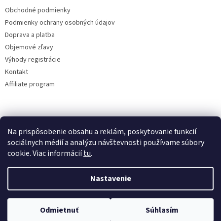
Obchodné podmienky
Podmienky ochrany osobných údajov
Doprava a platba
Objemové zľavy
Výhody registrácie
Kontakt
Affiliate program
Na prispôsobenie obsahu a reklám, poskytovanie funkcií
sociálnych médií a analýzu návštevnosti používame súbory
cookie. Viac informácií
tu
.
Vytvoril Shoptet
Nastavenie
Copyright 2026
lacne-dekoracie.sk
. Všetky práva vyhradené.
Odmietnuť
Súhlasím
Upraviť nastavenie cookies
Tovar odosielame v ten istý deň pri vytvorení objednávky do 12:00