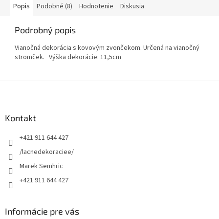
Popis
Podobné (8)
Hodnotenie
Diskusia
Podrobný popis
Vianočná dekorácia s kovovým zvončekom. Určená na vianočný
stromček. Výška dekorácie: 11,5cm
Z
á
p
ä
Kontakt
t
+421 911 644 427
i
e
/lacnedekoraciee/
Marek Semhric
+421 911 644 427
Informácie pre vás