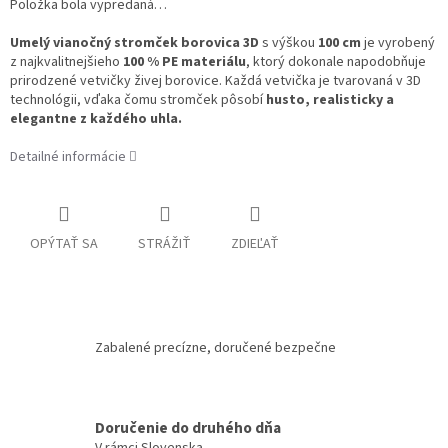
Položka bola vypredaná…
Umelý vianočný stromček borovica 3D
s výškou
100 cm
je vyrobený
z najkvalitnejšieho
100 % PE materiálu
, ktorý dokonale napodobňuje
prirodzené vetvičky živej borovice. Každá vetvička je tvarovaná v 3D
technológii, vďaka čomu stromček pôsobí
husto, realisticky a
elegantne z každého uhla.
Detailné informácie
OPÝTAŤ SA
STRÁŽIŤ
ZDIEĽAŤ
Zabalené precízne, doručené bezpečne
Doručenie do druhého dňa