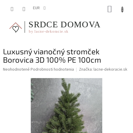
Prejsť
NÁKUP
na
EUR
obsah
KOŠÍK
Luxusný vianočný stromček
Borovica 3D 100% PE 100cm
Priemerné
Neohodnotené
Podrobnosti hodnotenia
Značka:
lacne-dekoracie.sk
hodnotenie
produktu
je
0,0
z
5
hviezdičiek.