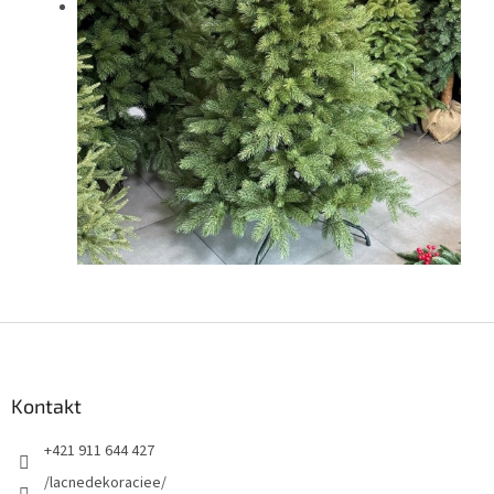
Z
á
p
ä
Kontakt
t
+421 911 644 427
i
e
/lacnedekoraciee/