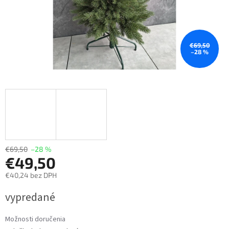
€69,50
–28 %
€69,50
–28 %
€49,50
€40,24 bez DPH
Jednotková
vypredané
cena:
Možnosti doručenia