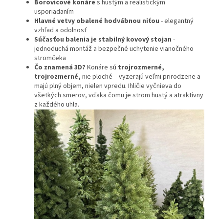
Borovicové konáre
s hustým a realistickým
usporiadaním
Hlavné vetvy obalené hodvábnou niťou
- elegantný
vzhľad a odolnosť
Súčasťou balenia je stabilný kovový stojan
-
jednoduchá montáž a bezpečné uchytenie vianočného
stromčeka
Čo znamená 3D?
Konáre sú
trojrozmerné,
trojrozmerné,
nie ploché – vyzerajú veľmi prirodzene a
majú plný objem, nielen vpredu. Ihličie vyčnieva do
všetkých smerov, vďaka čomu je strom hustý a atraktívny
z každého uhla.