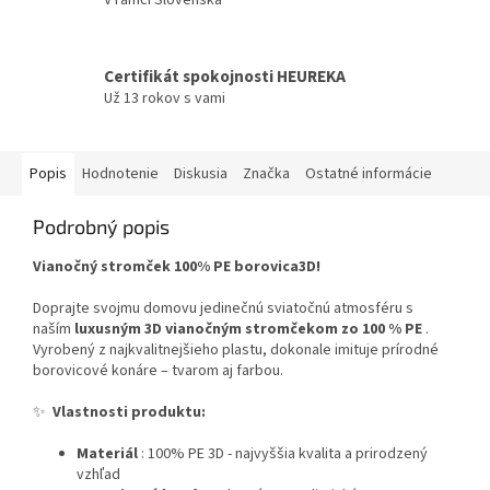
V rámci Slovenska
Certifikát spokojnosti HEUREKA
Už 13 rokov s vami
Popis
Hodnotenie
Diskusia
Značka
Ostatné informácie
Podrobný popis
Vianočný stromček 100% PE borovica3D!
Doprajte svojmu domovu jedinečnú sviatočnú atmosféru s
naším
luxusným 3D vianočným stromčekom zo 100 % PE
.
Vyrobený z najkvalitnejšieho plastu, dokonale imituje prírodné
borovicové konáre – tvarom aj farbou.
✨
Vlastnosti produktu:
Materiál
: 100% PE 3D - najvyššia kvalita a prirodzený
vzhľad