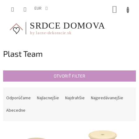
Prejsť
NÁKUP
na
EUR
obsah
KOŠÍK
Plast Team
OTVORIŤ FILTER
R
a
Odporúčame
Najlacnejšie
Najdrahšie
Najpredávanejšie
d
e
Abecedne
n
i
V
e
ý
p