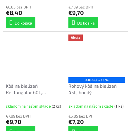
€6,83 bez DPH
€7,89 bez DPH
€8,40
€9,70
Do košíka
Do košíka
Akcia
€10,90
–33 %
Kôš na bielizeň
Rohový kôš na bielizeň
Rectangular 60L,
45L, hnedý
strieborny
skladom na našom sklade
(2 ks)
skladom na našom sklade
(1 ks)
€7,89 bez DPH
€5,85 bez DPH
€9,70
€7,20