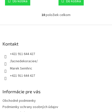
Do košíka
Do košíka
10
položiek celkom
O
v
l
Z
á
á
d
p
a
ä
Kontakt
c
t
i
+421 911 644 427
i
e
p
e
/lacnedekoraciee/
r
Marek Semhric
v
k
+421 911 644 427
y
v
ý
Informácie pre vás
p
i
Obchodné podmienky
s
Podmienky ochrany osobných údajov
u