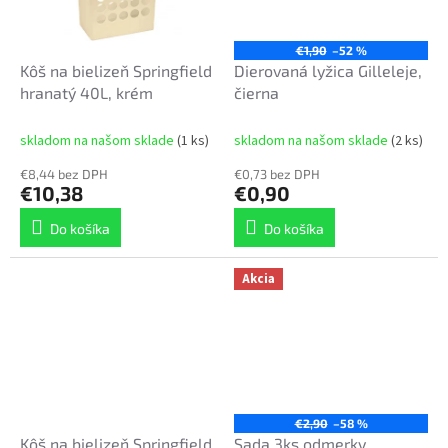
€1,90
–52 %
Kôš na bielizeň Springfield
Dierovaná lyžica Gilleleje,
hranatý 40L, krém
čierna
skladom na našom sklade
(1 ks)
skladom na našom sklade
(2 ks)
€8,44 bez DPH
€0,73 bez DPH
€10,38
€0,90
Do košíka
Do košíka
Akcia
€2,90
–58 %
Kôš na bielizeň Springfield
Sada 3ks odmerky