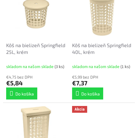
p
r
i
o
s
d
p
u
r
k
o
t
d
Kôš na bielizeň Springfield
Kôš na bielizeň Springfield
o
u
25L, krém
40L, krém
v
k
t
skladom na našom sklade
(3 ks)
skladom na našom sklade
(1 ks)
o
€4,75 bez DPH
€5,99 bez DPH
v
€5,84
€7,37
Do košíka
Do košíka
Akcia