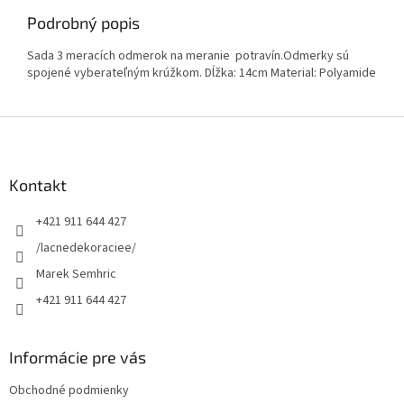
Podrobný popis
Sada 3 meracích odmerok na meranie potravín.Odmerky sú
spojené vyberateľným krúžkom. Dĺžka: 14cm Material: Polyamide
Z
á
p
ä
Kontakt
t
+421 911 644 427
i
e
/lacnedekoraciee/
Marek Semhric
+421 911 644 427
Informácie pre vás
Obchodné podmienky