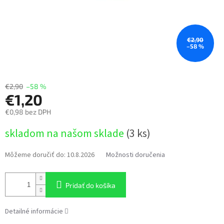
€2,90
–58 %
€2,90
–58 %
€1,20
€0,98 bez DPH
Jednotková
skladom na našom sklade
(3 ks)
cena:
Môžeme doručiť do:
10.8.2026
Možnosti doručenia
Pridať do košíka
Detailné informácie