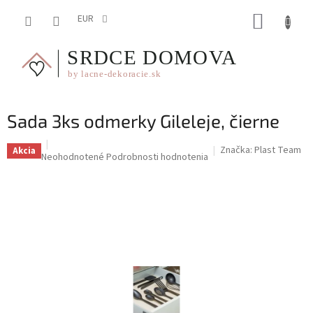
Prejsť
NÁKUP
na
EUR
obsah
KOŠÍK
Sada 3ks odmerky Gileleje, čierne
Značka:
Plast Team
Akcia
Priemerné
Neohodnotené
Podrobnosti hodnotenia
hodnotenie
produktu
je
0,0
z
5
hviezdičiek.