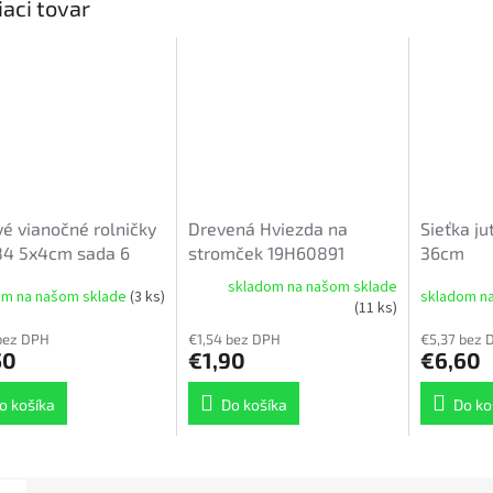
iaci tovar
é vianočné rolničky
Drevená Hviezda na
Sieťka j
84 5x4cm sada 6
stromček 19H60891
36cm
v
skladom na našom sklade
om na našom sklade
(3 ks)
skladom n
(11 ks)
bez DPH
€1,54 bez DPH
€5,37 bez 
50
€1,90
€6,60
o košíka
Do košíka
Do ko