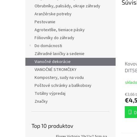
Súvis
Obrubníky, palisády, okraje záhrady
Aranžérske potreby
Pestovanie
Agrotextílie, tieniace pásky
Fóliovníky do záhrady
Do domácnosti
Záhradné lavičky a sedenie
Vianočné dekorácie
Kovov
VIANOČNÉ STROMČEKY
DIT5
kuso
Kompostery, sudy na vodu
sklad
Poštové schránky a balíkoboxy
Totálny výpredaj
€3,66 
€4,
Značky
D
Top 10 produktov
Florex Victoria 23x11x7,5cm na