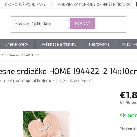
OBCHODNÉ PODMIENKY
PODMIENKY OCHRANY OSOBNÝCH ÚDAJOV
HĽADAŤ
Umelé kvety
Kvetináče a truhlíky
Pestovanie
Misy, i
OME 194422-2 14x10cm
esne srdiečko HOME 194422-2 14x10c
né
notené
Podrobnosti hodnotenia
Značka:
Sempro
nie
€1,
u
€1,46 be
Jednotk
sklad
cena:
iek.
Môžeme d