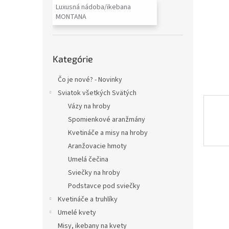
Luxusná nádoba/ikebana
MONTANA
Preskočiť
Kategórie
kategórie
Čo je nové? - Novinky
Sviatok všetkých Svätých
Vázy na hroby
Spomienkové aranžmány
Kvetináče a misy na hroby
Aranžovacie hmoty
Umelá čečina
Sviečky na hroby
Podstavce pod sviečky
Kvetináče a truhlíky
Umelé kvety
Misy, ikebany na kvety