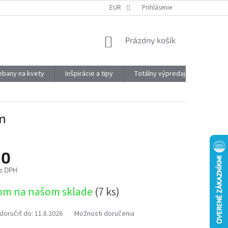
DOPRAVA A PLATBA
OBJEMOVÉ ZĽAVY
EUR
Prihlásenie
VÝHODY REGISTRÁCIE
NÁKUPNÝ
Prázdny košík
KOŠÍK
kebany na kvety
Inšpirácie a tipy
Totálny výpredaj
Značky
m
80
z DPH
ová
om na našom sklade
(7 ks)
oručiť do:
11.8.2026
Možnosti doručenia