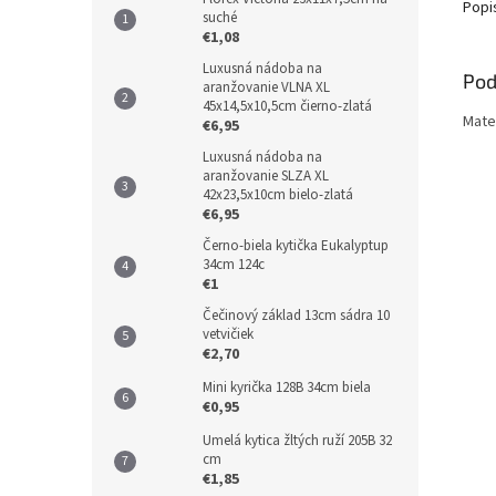
Popi
suché
€1,08
Luxusná nádoba na
Pod
aranžovanie VLNA XL
45x14,5x10,5cm čierno-zlatá
Mate
€6,95
Luxusná nádoba na
aranžovanie SLZA XL
42x23,5x10cm bielo-zlatá
€6,95
Černo-biela kytička Eukalyptup
34cm 124c
€1
Čečinový základ 13cm sádra 10
vetvičiek
€2,70
Mini kyrička 128B 34cm biela
€0,95
Umelá kytica žltých ruží 205B 32
cm
€1,85