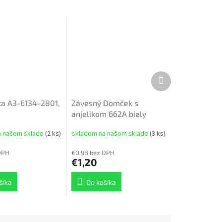
Ďalší
produkt
uta A3-6134-2801,
Závesný Domček s
anjelikom 662A biely
a našom sklade
(2 ks)
skladom na našom sklade
(3 ks)
DPH
€0,98 bez DPH
€1,20
šíka
Do košíka