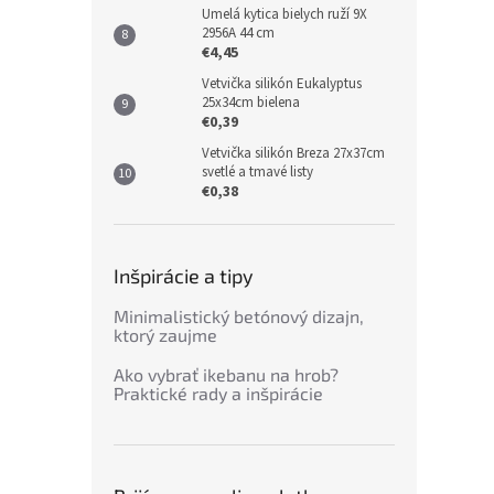
Umelá kytica bielych ruží 9X
2956A 44 cm
€4,45
Vetvička silikón Eukalyptus
25x34cm bielena
€0,39
Vetvička silikón Breza 27x37cm
svetlé a tmavé listy
€0,38
Inšpirácie a tipy
Minimalistický betónový dizajn,
ktorý zaujme
Ako vybrať ikebanu na hrob?
Praktické rady a inšpirácie