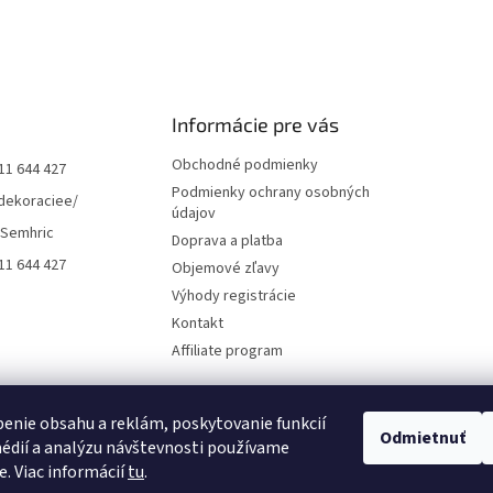
Informácie pre vás
Obchodné podmienky
11 644 427
Podmienky ochrany osobných
dekoraciee/
údajov
 Semhric
Doprava a platba
11 644 427
Objemové zľavy
Výhody registrácie
Kontakt
Affiliate program
enie obsahu a reklám, poskytovanie funkcií
Odmietnuť
édií a analýzu návštevnosti používame
e. Viac informácií
tu
.