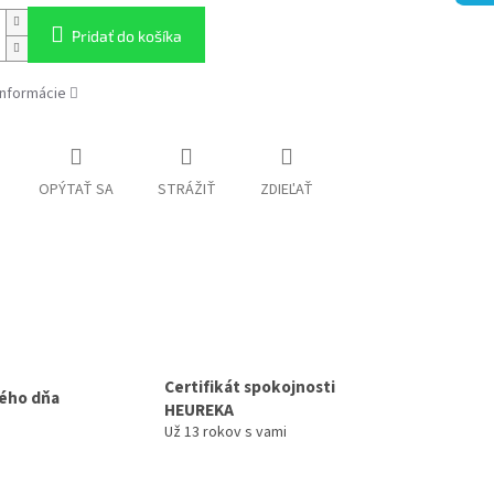
Pridať do košíka
informácie
OPÝTAŤ SA
STRÁŽIŤ
ZDIEĽAŤ
Certifikát spokojnosti
ého dňa
HEUREKA
Už 13 rokov s vami