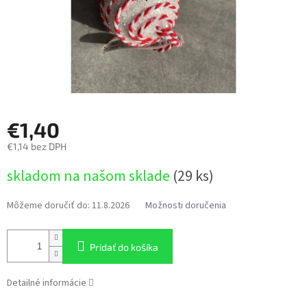
€1,40
€1,14 bez DPH
Jednotková
skladom na našom sklade
(29 ks)
cena:
Môžeme doručiť do:
11.8.2026
Možnosti doručenia
Pridať do košíka
Detailné informácie