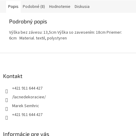
Popis
Podobné (8)
Hodnotenie
Diskusia
Podrobný popis
Výška bez závesu: 13,5cm Výška so zavesením: 18cm Priemer:
6cm Material. textil, polystyren
Z
á
p
ä
Kontakt
t
+421 911 644 427
i
e
/lacnedekoraciee/
Marek Semhric
+421 911 644 427
Informácie pre vás