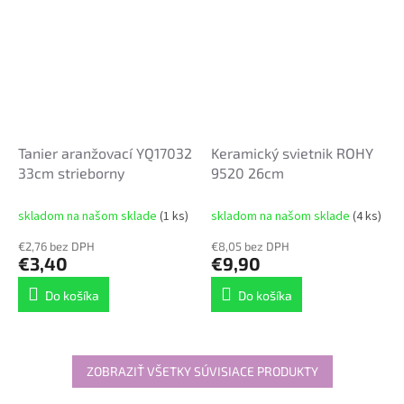
Tanier aranžovací YQ17032
Keramický svietnik ROHY
33cm strieborny
9520 26cm
skladom na našom sklade
(1 ks)
skladom na našom sklade
(4 ks)
€2,76 bez DPH
€8,05 bez DPH
€3,40
€9,90
Do košíka
Do košíka
ZOBRAZIŤ VŠETKY SÚVISIACE PRODUKTY