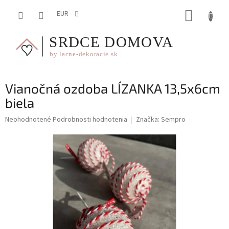
Prejsť
NÁKUP
na
EUR
obsah
KOŠÍK
Vianočná ozdoba LÍZANKA 13,5x6cm
biela
Priemerné
Neohodnotené
Podrobnosti hodnotenia
Značka:
Sempro
hodnotenie
produktu
je
0,0
z
5
hviezdičiek.