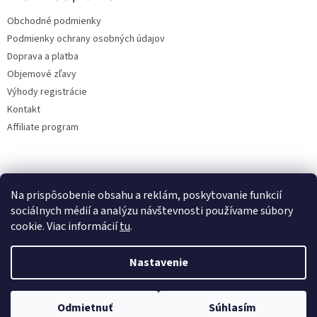
Obchodné podmienky
Podmienky ochrany osobných údajov
Doprava a platba
Objemové zľavy
Výhody registrácie
Kontakt
Affiliate program
Na prispôsobenie obsahu a reklám, poskytovanie funkcií
sociálnych médií a analýzu návštevnosti používame súbory
cookie. Viac informácií
tu
.
Vytvoril Shoptet
Nastavenie
Copyright 2026
lacne-dekoracie.sk
. Všetky práva vyhradené.
Odmietnuť
Súhlasím
Upraviť nastavenie cookies