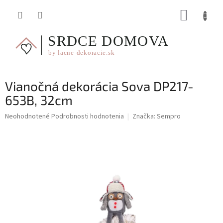
Prejsť
NÁKUP
na
obsah
KOŠÍK
Vianočná dekorácia Sova DP217-
653B, 32cm
Priemerné
Neohodnotené
Podrobnosti hodnotenia
Značka:
Sempro
hodnotenie
produktu
je
0,0
z
5
hviezdičiek.