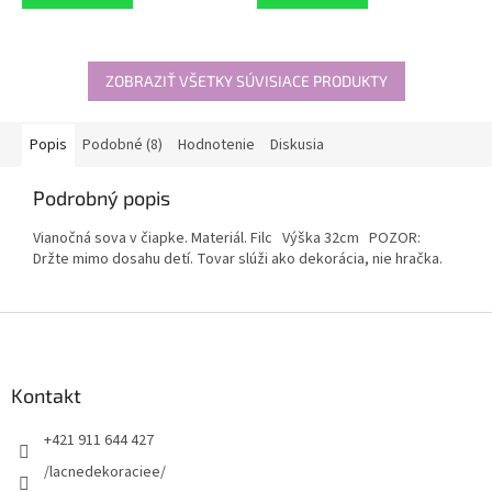
ZOBRAZIŤ VŠETKY SÚVISIACE PRODUKTY
Popis
Podobné (8)
Hodnotenie
Diskusia
Podrobný popis
Vianočná sova v čiapke. Materiál. Filc Výška 32cm POZOR:
Držte mimo dosahu detí. Tovar slúži ako dekorácia, nie hračka.
Z
á
p
ä
Kontakt
t
+421 911 644 427
i
e
/lacnedekoraciee/