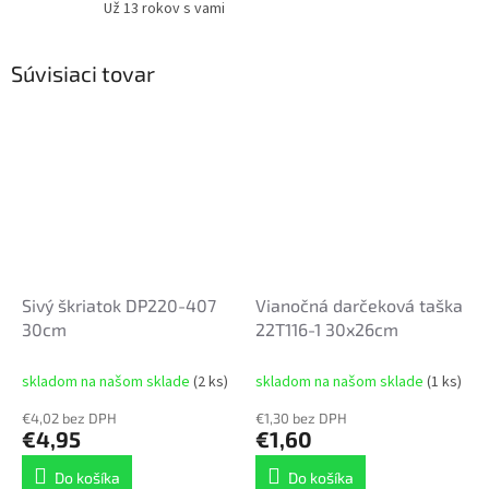
Už 13 rokov s vami
Súvisiaci tovar
Sivý škriatok DP220-407
Vianočná darčeková taška
30cm
22T116-1 30x26cm
skladom na našom sklade
(2 ks)
skladom na našom sklade
(1 ks)
€4,02 bez DPH
€1,30 bez DPH
€4,95
€1,60
Do košíka
Do košíka