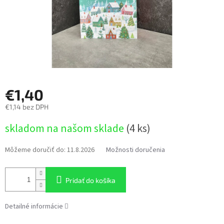
€1,40
€1,14 bez DPH
Jednotková
skladom na našom sklade
(4 ks)
cena:
Môžeme doručiť do:
11.8.2026
Možnosti doručenia
Pridať do košíka
Detailné informácie