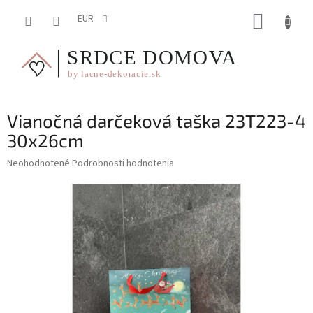
Prejsť
NÁKUP
na
EUR
obsah
KOŠÍK
Vianočná darčeková taška 23T223-4
30x26cm
Priemerné
Neohodnotené
Podrobnosti hodnotenia
hodnotenie
produktu
je
0,0
z
5
hviezdičiek.