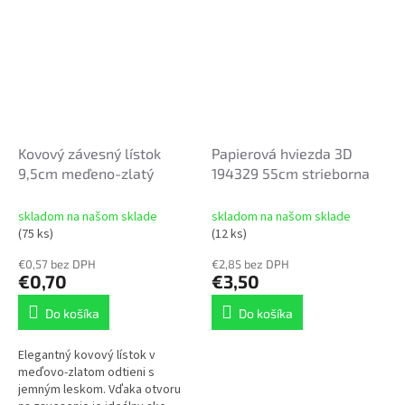
Kovový závesný lístok
Papierová hviezda 3D
9,5cm meďeno-zlatý
194329 55cm strieborna
skladom na našom sklade
skladom na našom sklade
(75 ks)
(12 ks)
€0,57 bez DPH
€2,85 bez DPH
€0,70
€3,50
Do košíka
Do košíka
Elegantný kovový lístok v
meďovo-zlatom odtieni s
jemným leskom. Vďaka otvoru