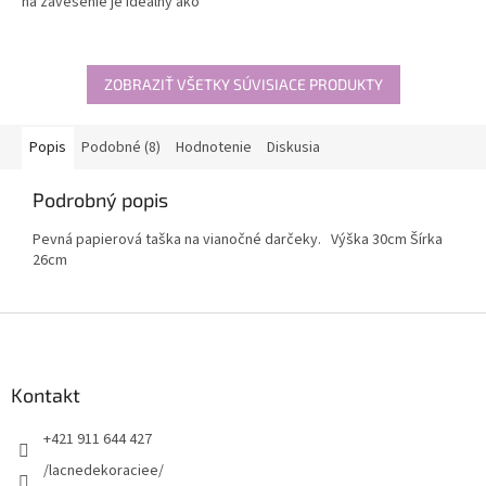
na zavesenie je ideálny ako
vianočná ozdoba na stromček,
do okna alebo ako dekoratívny
prvok do...
ZOBRAZIŤ VŠETKY SÚVISIACE PRODUKTY
Popis
Podobné (8)
Hodnotenie
Diskusia
Podrobný popis
Pevná papierová taška na vianočné darčeky. Výška 30cm Šírka
26cm
Z
á
p
ä
Kontakt
t
+421 911 644 427
i
e
/lacnedekoraciee/