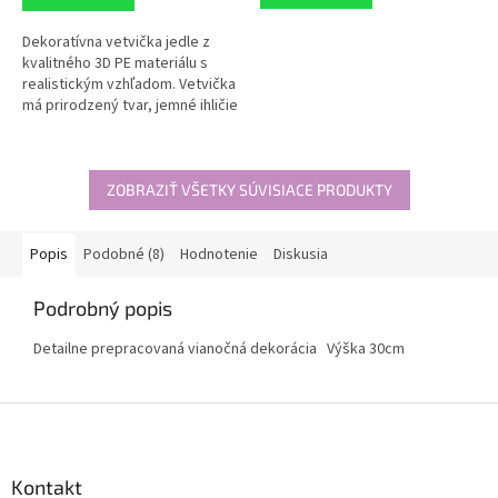
5
hviezdičiek.
Dekoratívna vetvička jedle z
kvalitného 3D PE materiálu s
realistickým vzhľadom. Vetvička
má prirodzený tvar, jemné ihličie
a pôsobí ako živá – ideálna na
výrobu vencov,...
ZOBRAZIŤ VŠETKY SÚVISIACE PRODUKTY
Popis
Podobné (8)
Hodnotenie
Diskusia
Podrobný popis
Detailne prepracovaná vianočná dekorácia Výška 30cm
Z
á
p
ä
Kontakt