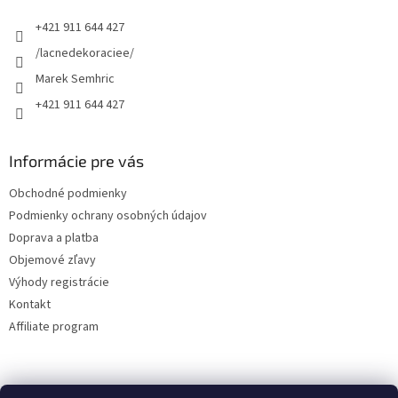
t
+421 911 644 427
i
e
/lacnedekoraciee/
Marek Semhric
+421 911 644 427
Informácie pre vás
Obchodné podmienky
Podmienky ochrany osobných údajov
Doprava a platba
Objemové zľavy
Výhody registrácie
Kontakt
Affiliate program