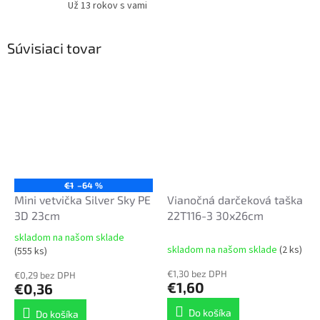
Už 13 rokov s vami
Súvisiaci tovar
€1
–64 %
Mini vetvička Silver Sky PE
Vianočná darčeková taška
3D 23cm
22T116-3 30x26cm
skladom na našom sklade
Priemerné
skladom na našom sklade
(2 ks)
(555 ks)
hodnotenie
produktu
€1,30 bez DPH
€0,29 bez DPH
€1,60
je
€0,36
5,0
Do košíka
z
Do košíka