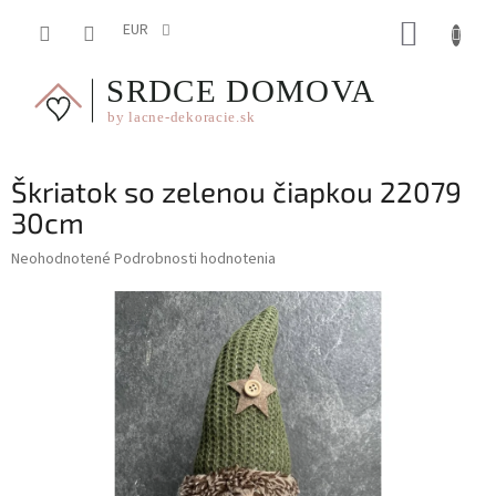
Prejsť
NÁKUP
na
EUR
obsah
KOŠÍK
Škriatok so zelenou čiapkou 22079
30cm
Priemerné
Neohodnotené
Podrobnosti hodnotenia
hodnotenie
produktu
je
0,0
z
5
hviezdičiek.