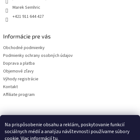
Marek Semhric
+421 911 644 427
Informácie pre vás
Obchodné podmienky
Podmienky ochrany osobných údajov
Doprava a platba
Objemové zľavy
Výhody registrácie
Kontakt
Affiliate program
Na prispôsobenie obsahu a reklám, poskytovanie funkcií
sociálnych médií a analýzu návštevnosti používame súbory
cookie. Viac informácií
tu
.