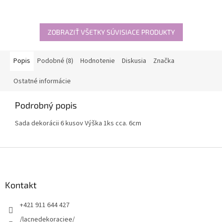
ZOBRAZIŤ VŠETKY SÚVISIACE PRODUKTY
Popis
Podobné (8)
Hodnotenie
Diskusia
Značka
Ostatné informácie
Podrobný popis
Sada dekorácii 6 kusov Výška 1ks cca. 6cm
Z
á
p
ä
Kontakt
t
+421 911 644 427
i
e
/lacnedekoraciee/