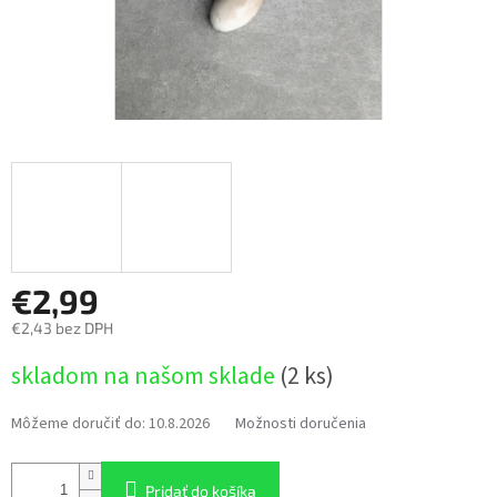
€2,99
€2,43 bez DPH
Jednotková
skladom na našom sklade
(2 ks)
cena:
Môžeme doručiť do:
10.8.2026
Možnosti doručenia
Pridať do košíka