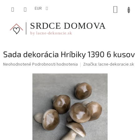
Prejsť
NÁKUP
na
EUR
obsah
KOŠÍK
Sada dekorácia Hríbiky 1390 6 kusov
Priemerné
Neohodnotené
Podrobnosti hodnotenia
Značka:
lacne-dekoracie.sk
hodnotenie
produktu
je
0,0
z
5
hviezdičiek.