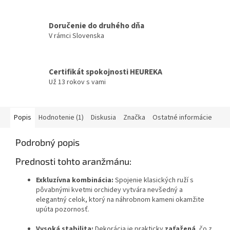
Doručenie do druhého dňa
V rámci Slovenska
Certifikát spokojnosti HEUREKA
Už 13 rokov s vami
Popis
Hodnotenie (1)
Diskusia
Značka
Ostatné informácie
Podrobný popis
Prednosti tohto aranžmánu:
Exkluzívna kombinácia:
Spojenie klasických ruží s
pôvabnými kvetmi orchidey vytvára nevšedný a
elegantný celok, ktorý na náhrobnom kameni okamžite
upúta pozornosť.
Vysoká stabilita:
Dekorácia je prakticky
zaťažená
, čo z