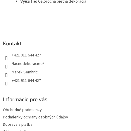
Využitie:
Celoročná pietna dekorácia
Z
á
p
ä
Kontakt
t
+421 911 644 427
i
e
/lacnedekoraciee/
Marek Semhric
+421 911 644 427
Informácie pre vás
Obchodné podmienky
Podmienky ochrany osobných údajov
Doprava a platba