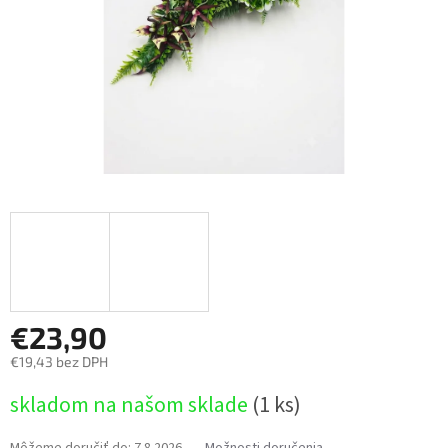
€23,90
€19,43 bez DPH
Jednotková
skladom na našom sklade
(1 ks)
cena:
Môžeme doručiť do:
7.8.2026
Možnosti doručenia