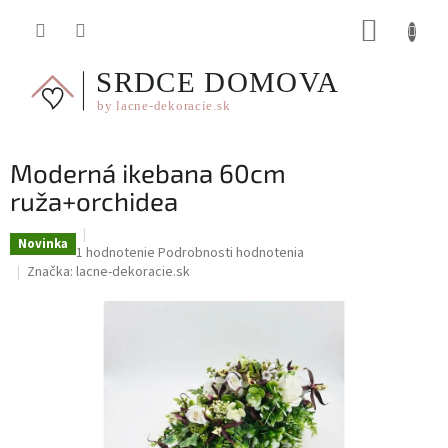
Prejsť
NÁKUP
na
obsah
KOŠÍK
Moderná ikebana 60cm
ruža+orchidea
Novinka
Priemerné
1 hodnotenie
Podrobnosti hodnotenia
hodnotenie
Značka:
lacne-dekoracie.sk
produktu
je
5,0
z
5
hviezdičiek.