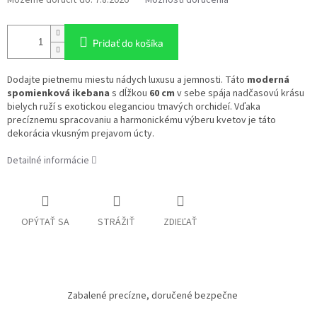
Pridať do košíka
Dodajte pietnemu miestu nádych luxusu a jemnosti. Táto
moderná
spomienková ikebana
s dĺžkou
60 cm
v sebe spája nadčasovú krásu
bielych ruží s exotickou eleganciou tmavých orchideí. Vďaka
precíznemu spracovaniu a harmonickému výberu kvetov je táto
dekorácia vkusným prejavom úcty.
Detailné informácie
OPÝTAŤ SA
STRÁŽIŤ
ZDIEĽAŤ
Zabalené precízne, doručené bezpečne