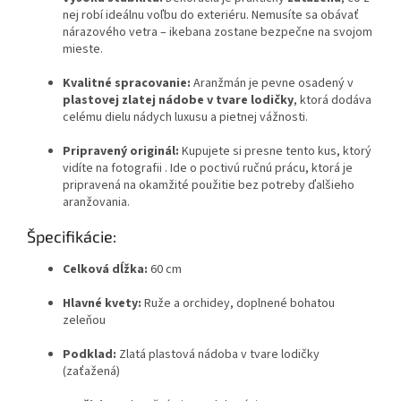
nej robí ideálnu voľbu do exteriéru. Nemusíte sa obávať
nárazového vetra – ikebana zostane bezpečne na svojom
mieste.
Kvalitné spracovanie:
Aranžmán je pevne osadený v
plastovej zlatej nádobe v tvare lodičky
, ktorá dodáva
celému dielu nádych luxusu a pietnej vážnosti.
Pripravený originál:
Kupujete si presne tento kus, ktorý
vidíte na fotografii . Ide o poctivú ručnú prácu, ktorá je
pripravená na okamžité použitie bez potreby ďalšieho
aranžovania.
Špecifikácie:
Celková dĺžka:
60 cm
Hlavné kvety:
Ruže a orchidey, doplnené bohatou
zeleňou
Podklad:
Zlatá plastová nádoba v tvare lodičky
(zaťažená)