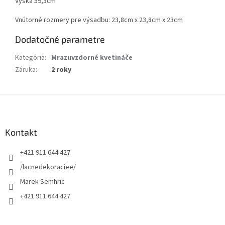
Výška 59,3cm
Vnútorné rozmery pre výsadbu: 23,8cm x 23,8cm x 23cm
Dodatočné parametre
Kategória
:
Mrazuvzdorné kvetináče
Záruka
:
2 roky
Z
á
p
ä
Kontakt
t
+421 911 644 427
i
e
/lacnedekoraciee/
Marek Semhric
+421 911 644 427