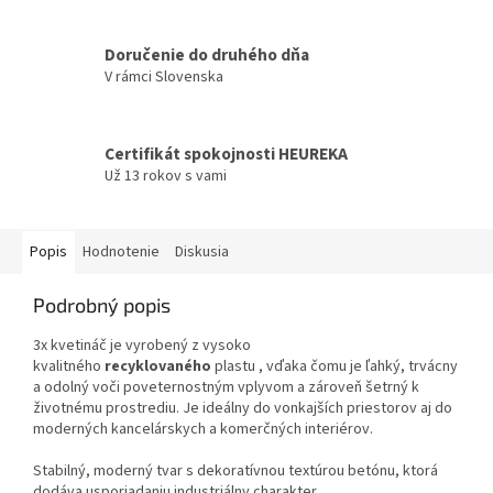
Doručenie do druhého dňa
V rámci Slovenska
Certifikát spokojnosti HEUREKA
Už 13 rokov s vami
Popis
Hodnotenie
Diskusia
Podrobný popis
3x kvetináč je vyrobený z vysoko
kvalitného
recyklovaného
plastu , vďaka čomu je ľahký, trvácny
a odolný voči poveternostným vplyvom a zároveň šetrný k
životnému prostrediu. Je ideálny do vonkajších priestorov aj do
moderných kancelárskych a komerčných interiérov.
Stabilný, moderný tvar s dekoratívnou textúrou betónu, ktorá
dodáva usporiadaniu industriálny charakter.