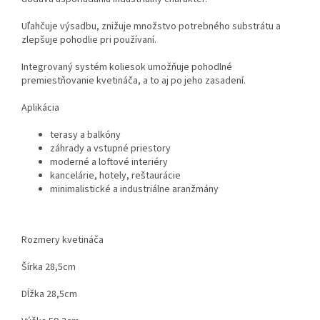
Uľahčuje výsadbu, znižuje množstvo potrebného substrátu a
zlepšuje pohodlie pri používaní.
Integrovaný systém koliesok umožňuje pohodlné
premiestňovanie kvetináča, a to aj po jeho zasadení.
Aplikácia
terasy a balkóny
záhrady a vstupné priestory
moderné a loftové interiéry
kancelárie, hotely, reštaurácie
minimalistické a industriálne aranžmány
Rozmery kvetináča
Šírka 28,5cm
Dĺžka 28,5cm