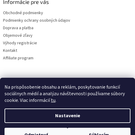
Informácie pre vás
Obchodné podmienky
Podmienky ochrany osobných údajov
Doprava a platba
Objemové zľavy
Výhody registrácie
Kontakt
Affiliate program
Na prispôsobenie obsahu a reklám, poskytovanie funkcií
sociálnych médií a analýzu návštevnosti používame súbory
cookie. Viac informácií
tu
.
Vytvoril Shoptet
Nastavenie
Copyright 2026
lacne-dekoracie.sk
. Všetky práva vyhradené.