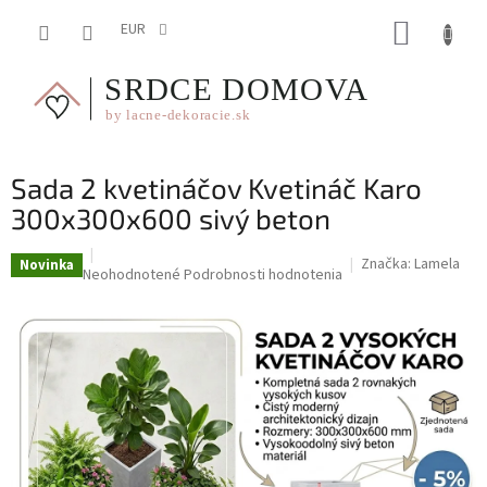
Prejsť
NÁKUP
na
EUR
obsah
KOŠÍK
Sada 2 kvetináčov Kvetináč Karo
300x300x600 sivý beton
Značka:
Lamela
Novinka
Priemerné
Neohodnotené
Podrobnosti hodnotenia
hodnotenie
produktu
je
0,0
z
5
hviezdičiek.