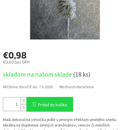
€0,98
€0,80 bez DPH
Jednotková
skladom na našom sklade
(18 ks)
cena:
Môžeme doručiť do:
7.8.2026
Možnosti doručenia
Pridať do košíka
Malá dekoračná vetvička jedle s jemným efektom umelého snehu.
Ideálna na doplnenie zimných aranžmánov, vencov či menších