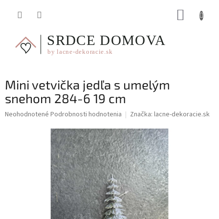
Prejsť
NÁKUP
na
obsah
KOŠÍK
Mini vetvička jedľa s umelým
snehom 284-6 19 cm
Priemerné
Neohodnotené
Podrobnosti hodnotenia
Značka:
lacne-dekoracie.sk
hodnotenie
produktu
je
0,0
z
5
hviezdičiek.