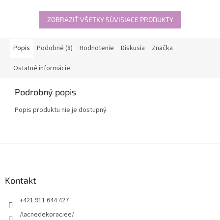
ZOBRAZIŤ VŠETKY SÚVISIACE PRODUKTY
Popis
Podobné (8)
Hodnotenie
Diskusia
Značka
Ostatné informácie
Podrobný popis
Popis produktu nie je dostupný
Z
á
p
ä
Kontakt
t
+421 911 644 427
i
e
/lacnedekoraciee/