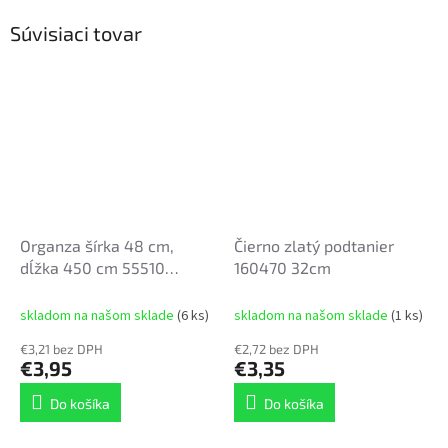
Súvisiaci tovar
Organza šírka 48 cm,
Čierno zlatý podtanier
dĺžka 450 cm 55510
160470 32cm
ČIERNE ZLATO
skladom na našom sklade
(6 ks)
skladom na našom sklade
(1 ks)
€3,21 bez DPH
€2,72 bez DPH
€3,95
€3,35
Do košíka
Do košíka