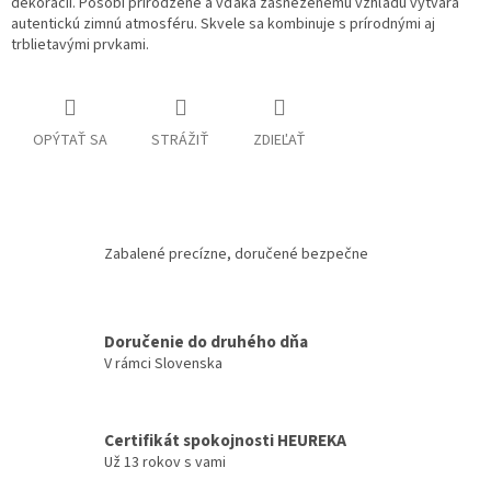
dekorácií. Pôsobí prirodzene a vďaka zasneženému vzhľadu vytvára
autentickú zimnú atmosféru. Skvele sa kombinuje s prírodnými aj
trblietavými prvkami.
OPÝTAŤ SA
STRÁŽIŤ
ZDIEĽAŤ
Zabalené precízne, doručené bezpečne
Doručenie do druhého dňa
V rámci Slovenska
Certifikát spokojnosti HEUREKA
Už 13 rokov s vami