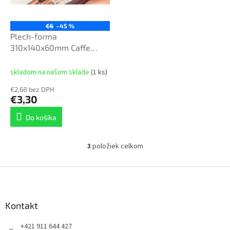
€6
–45 %
Plech-forma
310x140x60mm Caffe
Creme
skladom na našom sklade
(1 ks)
€2,68 bez DPH
€3,30
Do košíka
3
položiek celkom
O
v
l
Z
á
á
d
p
a
ä
Kontakt
c
t
i
+421 911 644 427
i
e