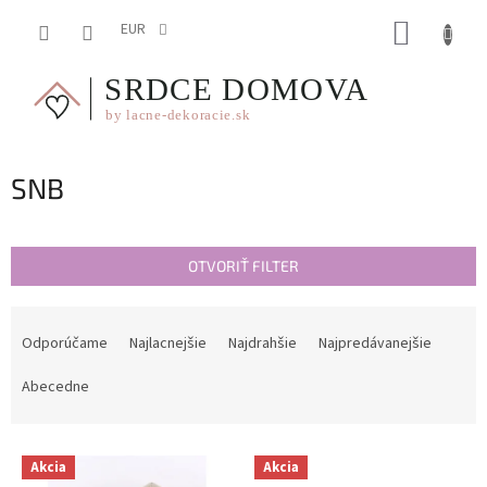
Prejsť
NÁKUP
na
EUR
obsah
KOŠÍK
SNB
OTVORIŤ FILTER
R
a
Odporúčame
Najlacnejšie
Najdrahšie
Najpredávanejšie
d
e
Abecedne
n
i
V
e
Akcia
Akcia
ý
p