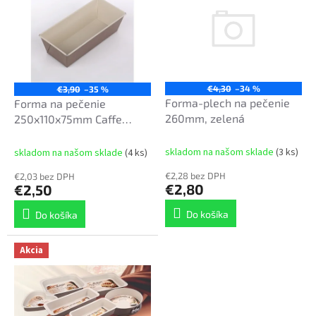
p
r
i
o
s
d
p
u
r
k
o
t
€4,30
–34 %
€3,90
–35 %
d
Forma-plech na pečenie
Forma na pečenie
o
u
260mm, zelená
250x110x75mm Caffe
v
k
Creme
t
skladom na našom sklade
(3 ks)
skladom na našom sklade
(4 ks)
o
€2,28 bez DPH
€2,03 bez DPH
v
€2,80
€2,50
Do košíka
Do košíka
Akcia