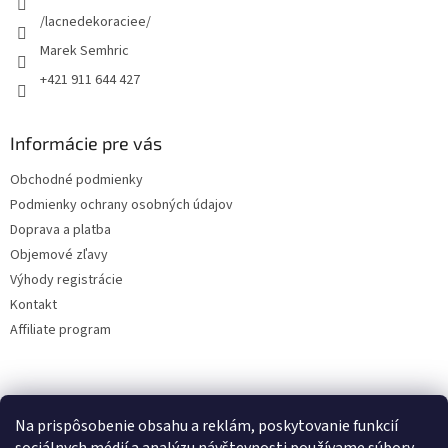
p
e
/lacnedekoraciee/
r
Marek Semhric
v
k
+421 911 644 427
y
v
ý
Informácie pre vás
p
i
Obchodné podmienky
s
Podmienky ochrany osobných údajov
u
Doprava a platba
Objemové zľavy
Výhody registrácie
Kontakt
Affiliate program
Na prispôsobenie obsahu a reklám, poskytovanie funkcií